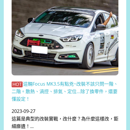
這輛Focus MK3.5有點兇~改裝不該只問一階、
HOT
二階。散熱、渦控、排氣、定位…除了換零件，還要
懂設定！
2023-09-27
這篇是典型的改裝實戰，改什麼？為什麼這樣改，鉅
細靡遺！...