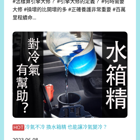
#怎樣算引擎大修？ #引擎大修的定義？ #何時需要
大修 #操壞的比開壞的多 #正確養護非常重要 #百萬
里程續命...
冷氣不冷 換水箱精 也能讓冷氣變冷？
HOT