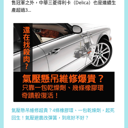
售冠軍之外，中華三菱得利卡（Delica）也是連續生
產超過3...
氣壓懸吊維修超貴？4條橡膠環、一包乾燥劑，起死
回生！氣壓避震改彈簧，到底好不好？