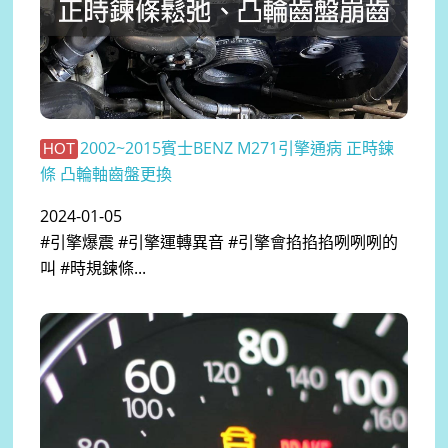
2002~2015賓士BENZ M271引擎通病 正時鍊
HOT
條 凸輪軸齒盤更換
2024-01-05
#引擎爆震 #引擎運轉異音 #引擎會掐掐掐咧咧咧的
叫 #時規鍊條...