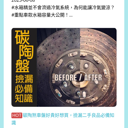
2023-06-08
#水箱精並不會流過冷氣系統，為何能讓冷氣變涼？
#重點車款水箱容量大公開！...
碳陶煞車盤好貴好想買，撿漏二手良品必備知
HOT
識