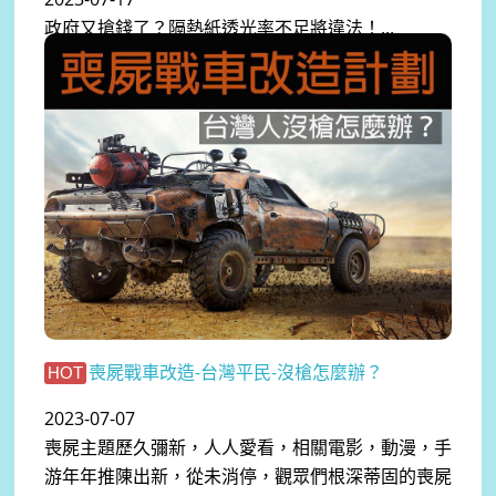
政府又搶錢了？隔熱紙透光率不足將違法！...
喪屍戰車改造-台灣平民-沒槍怎麼辦？
HOT
2023-07-07
喪屍主題歷久彌新，人人愛看，相關電影，動漫，手
游年年推陳出新，從未消停，觀眾們根深蒂固的喪屍