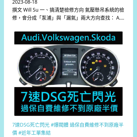
2023-08-18
撰文 Will Su 一、搞清楚檢修方向 氣壓懸吊系統的檢
修，會分成「泵浦」與「漏氣」兩大方向查找： A....
7速DSG死亡閃光 #爆閥體 過保自費維修不到原廠半
價 #近年工單集結