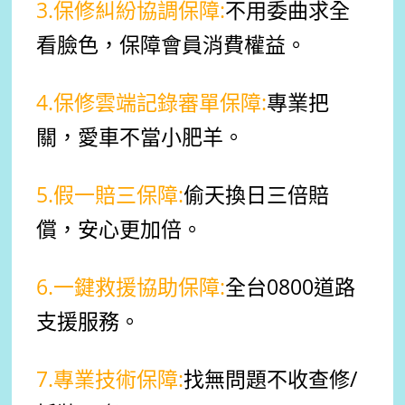
3.保修糾紛協調保障:
不用委曲求全
看臉色，
保障會員消費權益。
4.保修雲端記錄審單保障:
專業把
關，愛車不當小肥羊。
5.假一賠三保障:
偷天換日三倍賠
償，安心更加倍。
6.一鍵救援協助保障:
全台0800道路
支援服務。
7.專業技術保障:
找無問題不收查修/