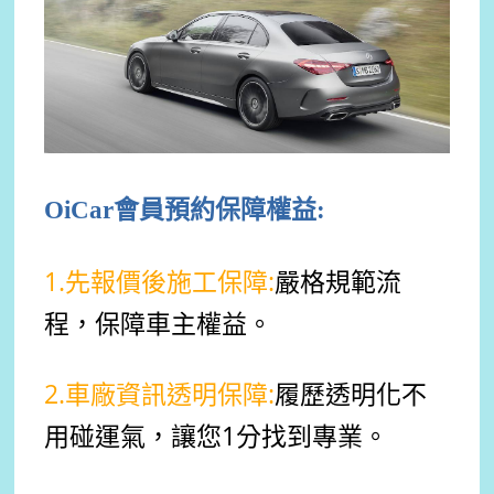
OiCar會員預約保障權益:
1.先報價後施工保障:
嚴格規範流
程，保障車主權益。
2.車廠資訊透明保障:
履歷
透明化
不
用碰運氣，讓您1分找到專業。