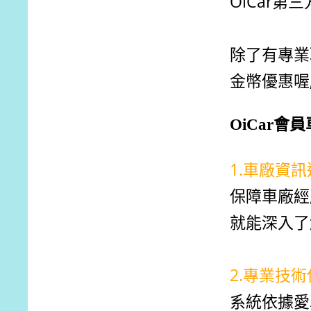
OiCar
除了有專業
金幣優惠喔
OiCar會
1.車廠資
保障車廠經
就能深入了
2.專業技
系統依據愛