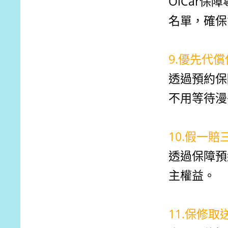
OiCar
名單，確保
9.優先代
透過預約保
不用等待漫
10.假一賠
透過保障預
主權益。
11.保修取