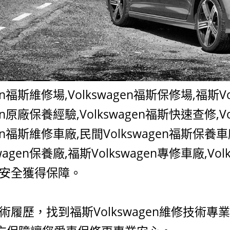
gen福斯維修場,
Volkswagen福斯
保修場,
福斯
V
en原廠
保養經驗,
Volkswagen福斯
快速查修,
V
en福斯
維修車廠,民間
Volkswagen福斯
保養車
wagen
保養廠,
福斯
Volkswagen
專修車廠,
Vol
安全獲得保障。
術履歷，找到福斯
Volkswagen
維修技術專業