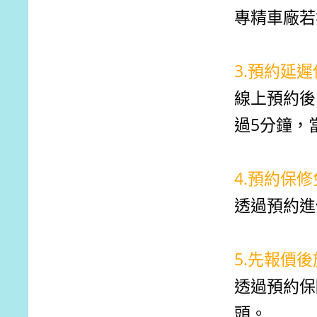
專精車廠若
3.預約延
線上預約後
過5分鐘，
4.預約保
透過預約進
5.先報價
透過預約保
頭。