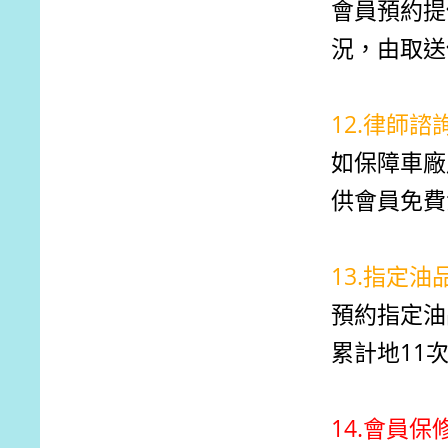
會員預約提
況，由取送
12.律師
如保障車廠
供會員免費
13.指定
預約指定油
累計地11
14.會員