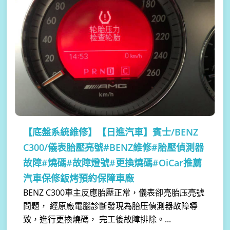
【底盤系統維修】
【日進汽車】賓士/BENZ
C300/儀表胎壓亮號#BENZ維修#胎壓偵測器
故障#燒碼#故障燈號#更換燒碼#OiCar推薦
汽車保修鈑烤預約保障車廠
BENZ C300車主反應胎壓正常，儀表卻亮胎压亮號
問題， 經原廠電腦診斷發現為胎压偵測器故障導
致，進行更換燒碼， 完工後故障排除。...