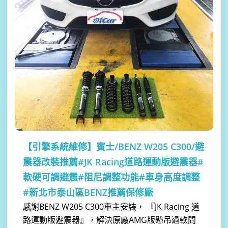
【引擎系統維修】
賓士/BENZ W205 C300/避
震器改裝推薦#JK Racing道路運動版避震器#
軟硬可調避震#阻尼調整功能#車身高度調整
#新北市泰山區BENZ推薦保修廠
感謝BENZ W205 C300車主安裝， 『JK Racing 道
路運動版避震器』，解決原廠AMG版懸吊過軟問