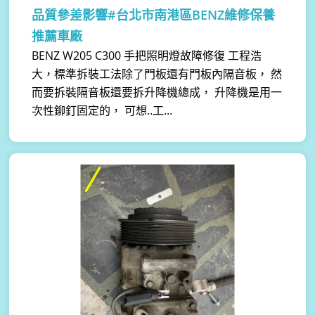
品質參差影響#台北市南港區BENZ維修保養
推薦車廠
BENZ W205 C300 手把照明燈故障修復 工程浩
大，標準拆裝工法除了門板還有門板內隔音板， 然
而要拆裝隔音板還要拆升降機總成， 升降機是用一
次性鉚釘固定的， 可想..工...