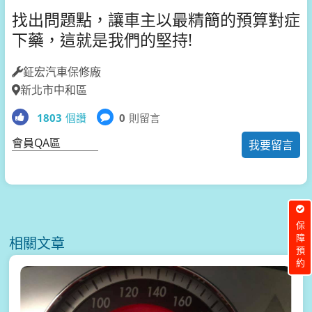
找出問題點，讓車主以最精簡的預算對症
下藥，這就是我們的堅持!
鉦宏汽車保修廠
新北市中和區
1803
個讚
0
則留言
會員QA區
我要留言
保障預約
相關文章