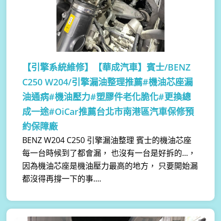
【引擎系統維修】
【華成汽車】賓士/BENZ
C250 W204/引擎漏油整理推薦#機油芯座漏
油通病#機油壓力#塑膠件老化脆化#更換總
成一途#OiCar推薦台北市南港區汽車保修預
約保障廠
BENZ W204 C250 引擎漏油整理 賓士的機油芯座
每一台時候到了都會漏， 也沒有一台是好拆的...，
因為機油芯座是機油壓力最高的地方， 只要開始漏
都沒得再撐一下的事....