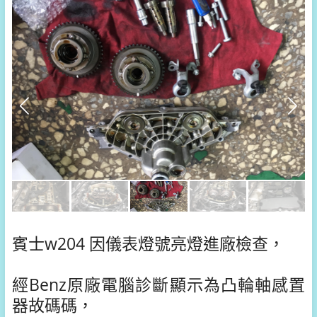
賓士w204 因儀表燈號亮燈進廠檢查，
經Benz原廠電腦診斷顯示為凸輪軸感置
器故碼碼，