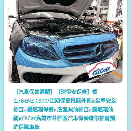
【汽車保養照顧】
【速得安保修】賓
士/BENZ C300/定期保養推薦外廠#全車安全
檢查#變速箱保養#底盤漏油檢查#變速箱油
網#OiCar高雄市苓雅區汽車保養維修推薦預
約保障車廠