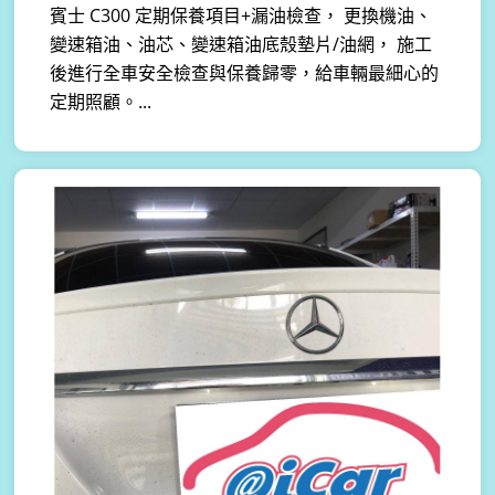
賓士 C300 定期保養項目+漏油檢查， 更換機油、
變速箱油、油芯、變速箱油底殼墊片/油網， 施工
後進行全車安全檢查與保養歸零，給車輛最細心的
定期照顧。...