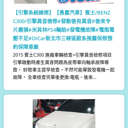
【引擎系統維修】
【勇嘉汽車】賓士/BENZ
C300/引擎異音檢修#發動後有異音#後來令
片磨損#米其林PS4輪胎#發電機故障#電瓶電
壓不足#OiCar新北市三峽區歐系推薦保修預
約保障車廠
2015 賓士C300 進廠車輛檢查+引擎異音檢修項目
引擎啟動時產生異音問題為皮帶單向軸承故障導
致， 好險車主提早檢查，不然可能導致發電機一起
故障， 全車檢查完畢後更換:電瓶、後來...