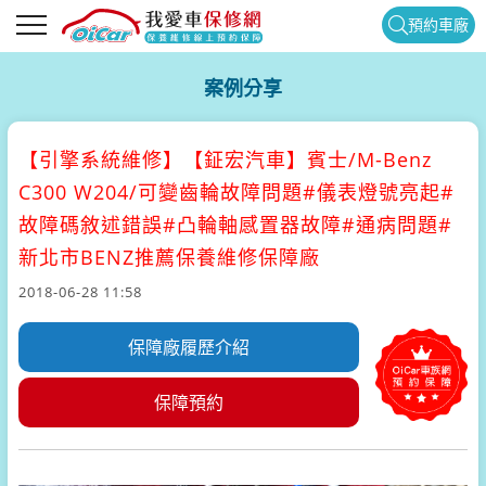
預約車廠
案例分享
【引擎系統維修】
【鉦宏汽車】賓士/M-Benz
C300 W204/可變齒輪故障問題#儀表燈號亮起#
故障碼敘述錯誤#凸輪軸感置器故障#通病問題#
新北市BENZ推薦保養維修保障廠
2018-06-28 11:58
保障廠履歷介紹
保障預約