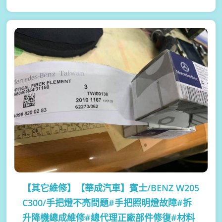
【其它維修】
【華成汽車】賓士/BENZ W205
C300/手把燈不亮問題#手把照明燈故障#拆
升降機總成維修#總代理正廠部件修復#材料