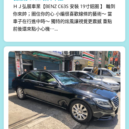
ＨＪ弘展車業【BENZ C63S 安裝 19寸鋁圈 】 輪到
你來帥；圈住你的心 小編很喜歡線條的藝術～ 當
車子在行進中時～ 獨特的炫風讓視覺更震撼 重點
前後還來點小心機⋯...