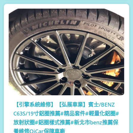
【引擎系統維修】
【弘展車業】賓士/BENZ
C63S/19寸鋁圈推薦#精品套件#輕量化鋁圈#
放射狀圈#鋁圈樣式推薦#新北市benz推薦保
養維修OiCar保障車廠