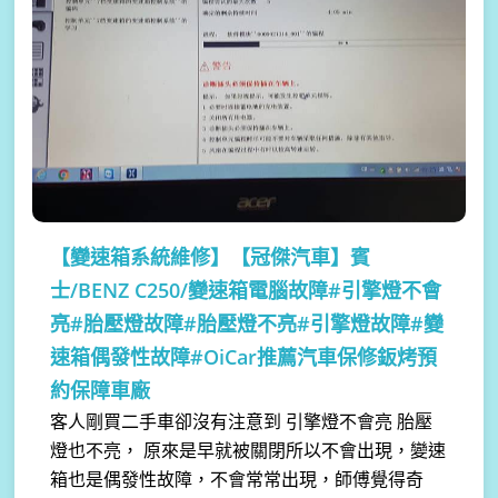
【變速箱系統維修】
【冠傑汽車】賓
士/BENZ C250/變速箱電腦故障#引擎燈不會
亮#胎壓燈故障#胎壓燈不亮#引擎燈故障#變
速箱偶發性故障#OiCar推薦汽車保修鈑烤預
約保障車廠
客人剛買二手車卻沒有注意到 引擎燈不會亮 胎壓
燈也不亮， 原來是早就被關閉所以不會出現，變速
箱也是偶發性故障，不會常常出現，師傅覺得奇