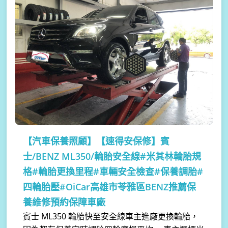
【汽車保養照顧】
【速得安保修】賓
士/BENZ ML350/輪胎安全線#米其林輪胎規
格#輪胎更換里程#車輛安全檢查#保養調胎#
四輪胎壓#OiCar高雄市苓雅區BENZ推薦保
養維修預約保障車廠
賓士 ML350 輪胎快至安全線車主進廠更換輪胎，