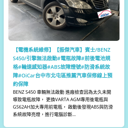
【電機系統維修】
【振傑汽車】賓士/BENZ
S450/引擎無法啟動#電瓶故障#前後電池規
格#輪速感知器#ABS故障燈號#防滑系統故
障#OiCar台中市北屯區推薦汽車保修線上預
約保障
BENZ S450 車輛無法啟動 進廠檢查因為太久未開
導致電瓶故障， 更換VARTA AGM專用後電瓶與
GS62AH加大專用前電瓶， 啟動後發現ABS與防滑
系統故障亮燈，進行電腦診斷...