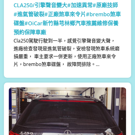
CLA250/引擎聲音變大#加速異常#原廠技師
#進氣管破裂#正廠煞車來令片#brembo煞車
碟盤#OiCar新竹縣芎林鄉汽車推薦維修保養
預約保障車廠
Cla250駕駛行駛到一半，感覺引擎聲音變大聲，
進廠檢查發現是進氣管破裂，安檢發現煞車系統磨
損嚴重， 車主要求一併更新，使用正廠煞車來令
片，brembo煞車碟盤， 故障問排除。...