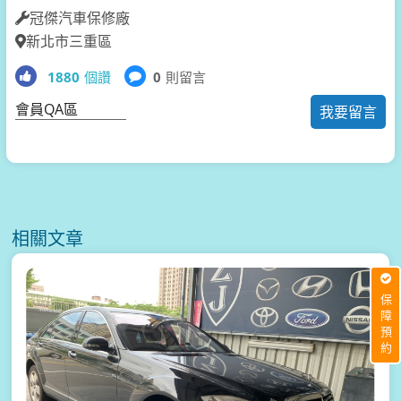
冠傑汽車保修廠
新北市三重區
1880
個讚
0
則留言
會員QA區
我要留言
相關文章
保障預約