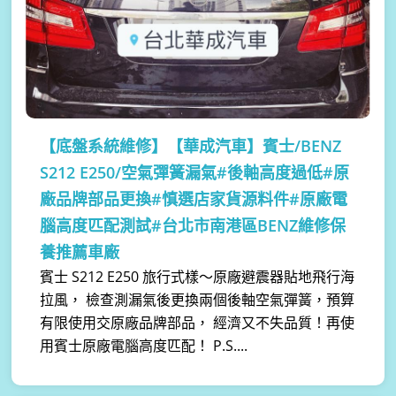
【底盤系統維修】
【華成汽車】賓士/BENZ
S212 E250/空氣彈簧漏氣#後軸高度過低#原
廠品牌部品更換#慎選店家貨源料件#原廠電
腦高度匹配測試#台北市南港區BENZ維修保
養推薦車廠
賓士 S212 E250 旅行式樣～原廠避震器貼地飛行海
拉風， 檢查測漏氣後更換兩個後軸空氣彈簧，預算
有限使用交原廠品牌部品， 經濟又不失品質！再使
用賓士原廠電腦高度匹配！ P.S....