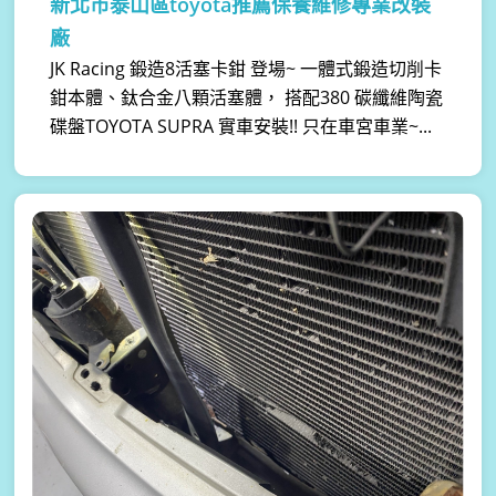
新北市泰山區toyota推薦保養維修專業改裝
廠
JK Racing 鍛造8活塞卡鉗 登場~ 一體式鍛造切削卡
鉗本體、鈦合金八顆活塞體， 搭配380 碳纖維陶瓷
碟盤TOYOTA SUPRA 實車安裝!! 只在車宮車業~...