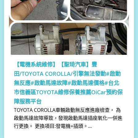
【電機系統維修】
【聖琦汽車】豐
田/TOYOTA COROLLA/引擎無法發動#啟動
無反應#啟動馬達故障#啟動馬達價格#台北
市信義區TOYOTA維修保養推薦OiCar預約保
障服務平台
TOYOTA COROLLA車輛啟動無反應進廠檢查， 為
啟動馬達故障導致，發現啟動馬達插座氧化一併進
行更換。 更換項目:發電機+插頭。...