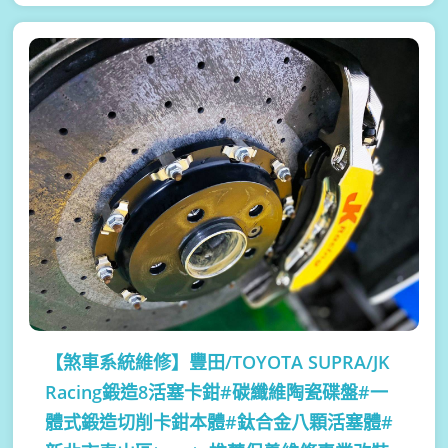
【煞車系統維修】
豐田/TOYOTA SUPRA/JK
Racing鍛造8活塞卡鉗#碳纖維陶瓷碟盤#一
體式鍛造切削卡鉗本體#鈦合金八顆活塞體#