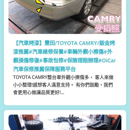
【汽車烤漆】
豐田/TOYOTA CAMRY/鈑金烤
漆推薦#汽車維修保養#車輛外觀小擦傷#外
觀損傷修復#事故包修#保險理賠辦理#OiCar
汽車保修推薦保障服務平台
TOYOTA CAMRY整台車外觀小擦傷多， 客人來做
小小整理!感想客人滿意支持。 有你們鼓勵，我們
會更用心做讓品質更好!...