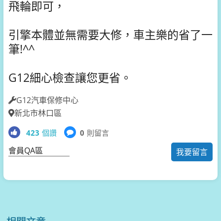
飛輪即可，
引擎本體並無需要大修，車主樂的省了一
筆!^^
G12細心檢查讓您更省。
G12汽車保修中心
新北市林口區
423
個讚
0
則留言
會員QA區
我要留言