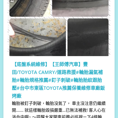
【底盤系統維修】
【王師傅汽車】豐
田/TOYOTA CAMRY/道路救援#輪胎漏氣補
胎#輪胎規格推薦#釘子刺破#輪胎胎紋跟胎
壓#台中市東區TOYOTA推薦保養維修車廠鈑
烤廠
輪胎被釘子刺破，輪胎沒氣了， 車主沒注意仍繼續
開....... 就這樣輪胎毀損嚴重...已無法補救! 客人心在
淌血中啊~ ～提醒大家開車前務必巡視ㄧ下4條輪