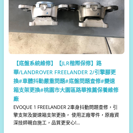
【底盤系統維修】
【JLR楷際保修】路
華/LANDROVER FREELANDER 2/引擎腳更
換#車體抖動嚴重問題#底盤問題查修#變速
箱支架更換#桃園市大園區路華推薦保養維修
廠
EVOQUE 1 FREELANDER 2車身抖動問題查修，引
擎支架及變速箱支架更換， 使用正廠零件，原廠資
深技師親自施工，品質更安心!...