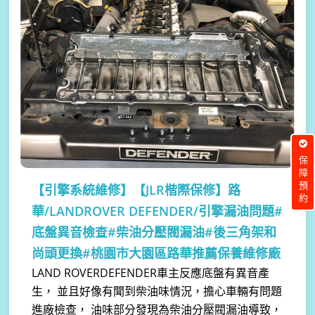
保障預約
【引擎系統維修】
【JLR楷際保修】路
華/LANDROVER DEFENDER/引擎漏油問題#
底盤異音檢查#柴油分壓閥漏油#後三角架和
尚頭更換#桃園市大園區路華推薦保養維修廠
LAND ROVERDEFENDER車主反應底盤有異音產
生， 並且好像有聞到柴油味情況，擔心車輛有問題
進廠檢查， 油味部分發現為柴油分壓閥漏油導致，