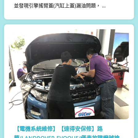
並發現引擎搖臂蓋(汽缸上蓋)漏油問題， ...
【電機系統維修】
【速得安保修】路