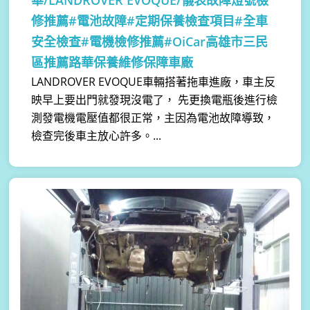
華/LANDROVER EVOQUE/儀表故障燈號檢
修推薦#電池故障#定期保養檢查項目#全車
安全檢查#電機檢修推薦#OiCar高雄市三民
區推薦路華保養維修保障車廠
LANDROVER EVOQUE車輛搭著拖車進廠，車主反
映早上要出門就發現沒電了， 先更換電瓶後進行檢
測發電機電壓值都很正常，主因為電池故障導致，
檢查完後車主放心許多。...