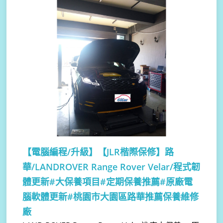
【電腦編程/升級】
【JLR楷際保修】路
華/LANDROVER Range Rover Velar/程式韌
體更新#大保養項目#定期保養推薦#原廠電
腦軟體更新#桃園市大園區路華推薦保養維修
廠