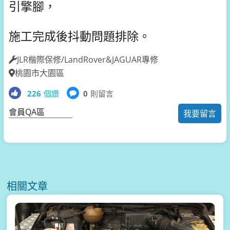
引擎腳，
施工完成後抖動問題排除。
JLR楷際保修/LandRover&JAGUAR專修
桃園市大園區
226
個讚
0
則留言
會員QA區
我要留言
相關文章