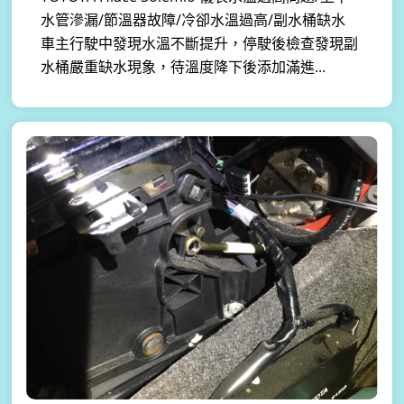
水管滲漏/節溫器故障/冷卻水溫過高/副水桶缺水
車主行駛中發現水溫不斷提升，停駛後檢查發現副
水桶嚴重缺水現象，待溫度降下後添加滿進...