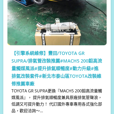
【引擎系統維修】
豐田/TOYOTA GR
SUPRA/排氣管改裝推薦#MACH5 200鉬高流
量觸媒風派#提升排氣順暢度#動力升級#進
排氣改裝套件#新北市泰山區TOYOTA改裝維
修推薦車廠
TOYOTA GR SUPRA更換『MACH5 200鉬高流量觸
媒風派』， 提升排氣順暢度兼具原廠排氣管聲浪，
低調又可提升動力！ 代訂國外專車專用各式強化部
品，歡迎洽詢～...