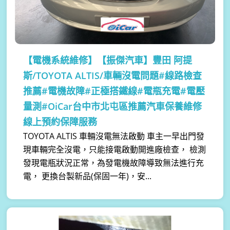
【電機系統維修】
【振傑汽車】豐田 阿提
斯/TOYOTA ALTIS/車輛沒電問題#線路檢查
推薦#電機故障#正極搭鐵線#電瓶充電#電壓
量測#OiCar台中市北屯區推薦汽車保養維修
線上預約保障服務
TOYOTA ALTIS 車輛沒電無法啟動 車主一早出門發
現車輛完全沒電，只能接電啟動開進廠檢查， 檢測
發現電瓶狀況正常，為發電機故障導致無法進行充
電， 更換台製新品(保固一年)，安...