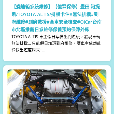
【變速箱系統維修】
【億霖保修】豐田 阿提
斯/TOYOTA ALTIS/排檔卡住#無法排檔#到
府維修#到府救援#全車安全檢查#OiCar台南
市北區推薦日系維修保養預約保障外廠
TOYOTA ALTIS 車主假日準備出門遊玩，發現車輛
無法排檔... 只能假日加班到府維修，讓車主依然能
愉快出遊度周末~...