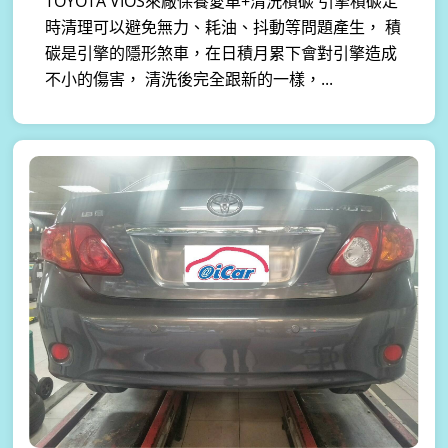
TOYOTA VIOS來廠保養愛車+清洗積碳 引擎積碳定
時清理可以避免無力、耗油、抖動等問題產生， 積
碳是引擎的隱形煞車，在日積月累下會對引擎造成
不小的傷害， 清洗後完全跟新的一樣，...