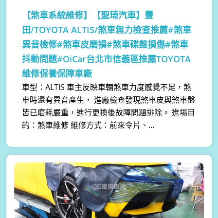
【煞車系統維修】
【聖琦汽車】豐
田/TOYOTA ALTIS/煞車無力檢查推薦#煞車
異音檢修#煞車皮磨損#煞車碟盤損傷#煞車
抖動問題#OiCar台北市信義區推薦TOYOTA
維修保養保障車廠
車型：ALTIS 車主反映車輛煞車力度感覺不足，煞
車時還有異音產生， 進廠檢查發現煞車皮與煞車盤
皆已磨耗嚴重，進行更換後故障問題排除。 進場目
的：煞車維修 維修方式：前來令片、...