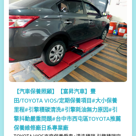
【汽車保養照顧】
【富昇汽車】豐
田/TOYOTA VIOS/定期保養項目#大小保養
里程#引擎積碳清洗#引擎耗油無力原因#引
擎抖動嚴重問題#台中市西屯區TOYOTA推薦
保養維修廠日系專業廠