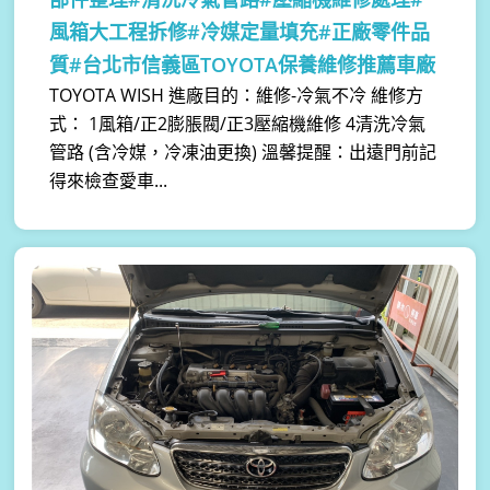
風箱大工程拆修#冷媒定量填充#正廠零件品
質#台北市信義區TOYOTA保養維修推薦車廠
TOYOTA WISH 進廠目的：維修-冷氣不冷 維修方
式： 1風箱/正2膨脹閥/正3壓縮機維修 4清洗冷氣
管路 (含冷媒，冷凍油更換) 溫馨提醒：出遠門前記
得來檢查愛車...