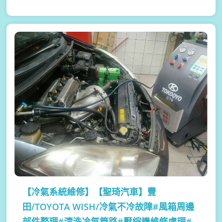
【冷氣系統維修】
【聖琦汽車】豐
田/TOYOTA WISH/冷氣不冷故障#風箱周邊
部件整理#清洗冷氣管路#壓縮機維修處理#