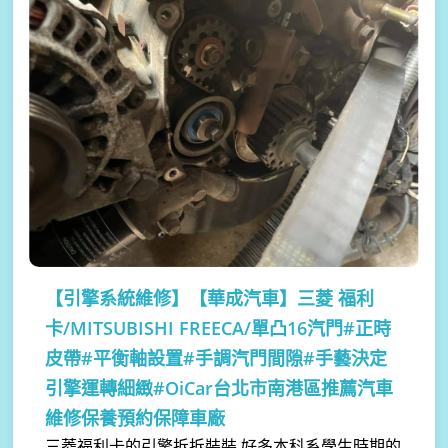
【引擎系統維修】
【華成汽車】三菱 福利
卡/MITSUBISHI FREECA/單凸16汽門#正時
皮帶#平衡軸設置#手調汽門間隙#手藝決定
引擎運轉細緻#OiCar台北市南港區推薦汽車
維修保養預約保障車廠
三菱福利卡的引擎拆拆裝裝 好多本科系學生時期的