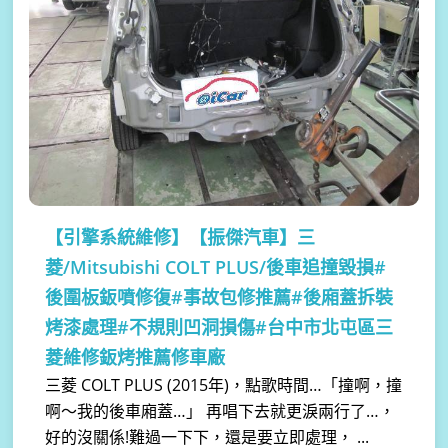
【引擎系統維修】
【振傑汽車】三
菱/Mitsubishi COLT PLUS/後車追撞毀損#
後圍板鈑噴修復#事故包修推薦#後廂蓋拆裝
烤漆處理#不規則凹洞損傷#台中市北屯區三
菱維修鈑烤推薦修車廠
三菱 COLT PLUS (2015年)，點歌時間…「撞啊，撞
啊～我的後車廂蓋…」 再唱下去就更淚兩行了…，
好的沒關係!難過一下下，還是要立即處理， ...