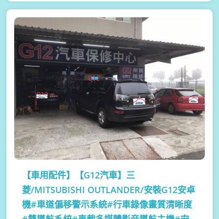
【車用配件】
【G12汽車】三
菱/MITSUBISHI OUTLANDER/安裝G12安卓
機#車道偏移警示系統#行車錄像畫質清晰度