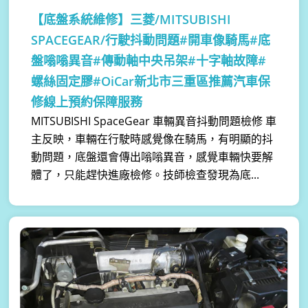
【底盤系統維修】
三菱/MITSUBISHI
SPACEGEAR/行駛抖動問題#開車像騎馬#底
盤嗡嗡異音#傳動軸中央吊架#十字軸故障#
螺絲固定膠#OiCar新北市三重區推薦汽車保
修線上預約保障服務
MITSUBISHI SpaceGear 車輛異音抖動問題檢修 車
主反映，車輛在行駛時感覺像在騎馬，有明顯的抖
動問題，底盤還會傳出嗡嗡異音，感覺車輛快要解
體了，只能趕快進廠檢修。技師檢查發現為底...