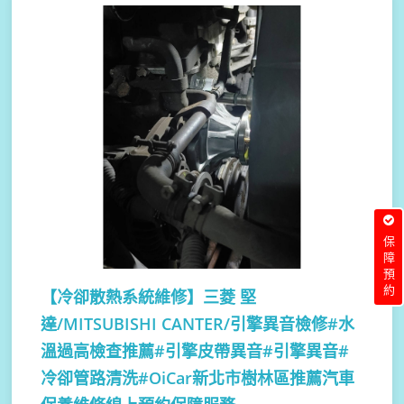
保障預約
【冷卻散熱系統維修】
三菱 堅
達/MITSUBISHI CANTER/引擎異音檢修#水
溫過高檢查推薦#引擎皮帶異音#引擎異音#
冷卻管路清洗#OiCar新北市樹林區推薦汽車