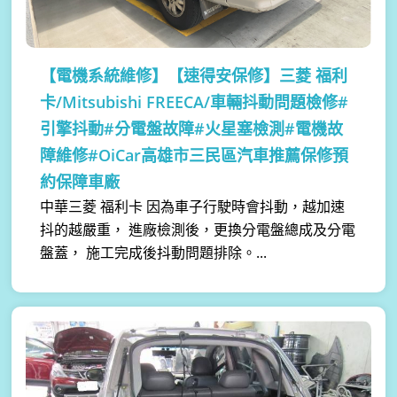
【電機系統維修】
【速得安保修】三菱 福利
卡/Mitsubishi FREECA/車輛抖動問題檢修#
引擎抖動#分電盤故障#火星塞檢測#電機故
障維修#OiCar高雄市三民區汽車推薦保修預
約保障車廠
中華三菱 福利卡 因為車子行駛時會抖動，越加速
抖的越嚴重， 進廠檢測後，更換分電盤總成及分電
盤蓋， 施工完成後抖動問題排除。...