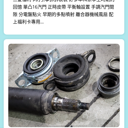
回憶 單凸16汽門 正時皮帶 平衡軸設置 手調汽門間
隙 分電盤點火 早期的多點噴射 離合器機械風扇 配
上福利卡專用...