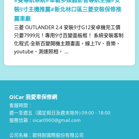
#雙導航系統#車載多媒體影音導航主機#安
裝9寸主機推薦#新北林口區三菱安裝保修推
薦車廠
三菱 OUTLANDER 2.4 安裝9寸G12安卓機完工價
只要7999元！專用9寸百變面板框！ 系統安裝客制
化程式-全新百變開機主題畫面，線上TV、音樂、
youtube、測速照相， ...
OiCar 我愛車保修網
客服時間：
週一至週五（國定假日及週末除外) 09:00 - 18:00
服務信箱：oicar0900@gmail.com
公司名稱：歐特耐國際股份有限公司