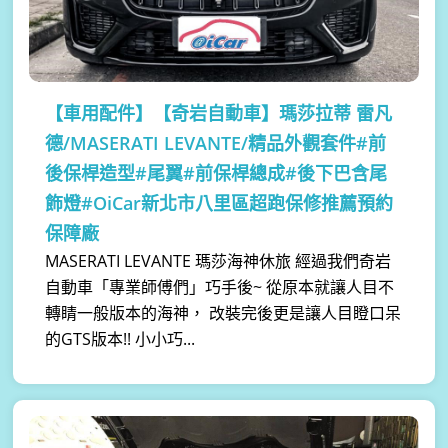
【車用配件】
【奇岩自動車】瑪莎拉蒂 雷凡
德/MASERATI LEVANTE/精品外觀套件#前
後保桿造型#尾翼#前保桿總成#後下巴含尾
飾燈#OiCar新北市八里區超跑保修推薦預約
保障廠
MASERATI LEVANTE 瑪莎海神休旅 經過我們奇岩
自動車「專業師傅們」巧手後~ 從原本就讓人目不
轉睛一般版本的海神， 改裝完後更是讓人目瞪口呆
的GTS版本!! 小小巧...