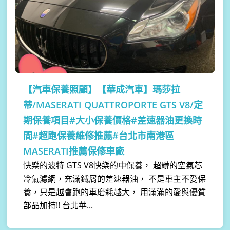
【汽車保養照顧】
【華成汽車】瑪莎拉
蒂/MASERATI QUATTROPORTE GTS V8/定
期保養項目#大小保養價格#差速器油更換時
間#超跑保養維修推薦#台北市南港區
MASERATI推薦保修車廠
快樂的波特 GTS V8快樂的中保養， 超髒的空氣芯
冷氣濾網，充滿鐵屑的差速器油， 不是車主不愛保
養，只是越會跑的車磨耗越大， 用滿滿的愛與優質
部品加持!! 台北華...