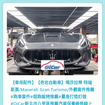
【車用配件】
【奇岩自動車】瑪莎拉蒂 特瑞
斯莫/Maserati Gran Turismo/外觀套件推薦
#跑車套件#超跑鈑烤推薦#量身打造訂做
#OiCar新北市八里區推薦汽車保養維修線上