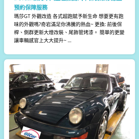
預約保障服務
瑪莎GT 外觀改造 各式超跑賦予新生命 想要更有跑
味的外觀嗎?奇岩滿足你沸騰的熱血~ 更換: 前後保
桿、側群更新大燈改裝、尾飾管烤漆。 簡單的更變
讓車輛感官上大大提升~ ...