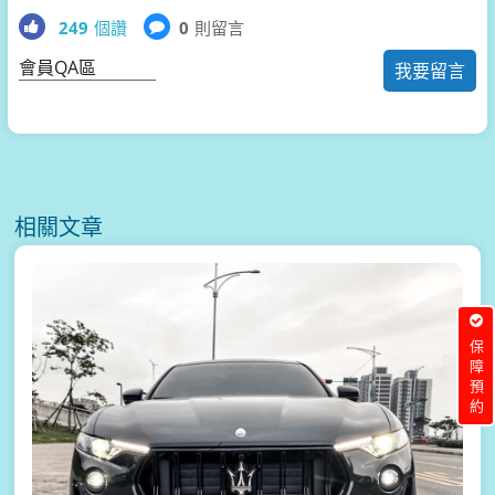
249
個讚
0
則留言
會員QA區
我要留言
相關文章
保障預約