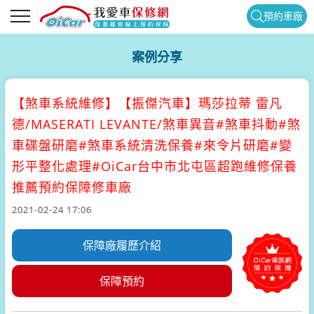
預約車廠
案例分享
【煞車系統維修】
【振傑汽車】瑪莎拉蒂 雷凡
德/MASERATI LEVANTE/煞車異音#煞車抖動#煞
車碟盤研磨#煞車系統清洗保養#來令片研磨#變
形平整化處理#OiCar台中市北屯區超跑維修保養
推薦預約保障修車廠
2021-02-24 17:06
保障廠履歷介紹
保障預約