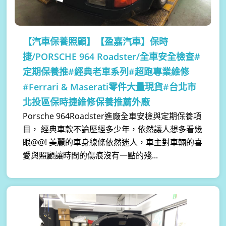
【汽車保養照顧】
【盈嘉汽車】保時
捷/PORSCHE 964 Roadster/全車安全檢查#
定期保養推#經典老車系列#超跑專業維修
#Ferrari & Maserati零件大量現貨#台北市
北投區保時捷維修保養推薦外廠
Porsche 964Roadster進廠全車安檢與定期保養項
目， 經典車款不論歷經多少年，依然讓人想多看幾
眼@@! 美麗的車身線條依然迷人，車主對車輛的喜
愛與照顧讓時間的傷痕沒有一點的殘...