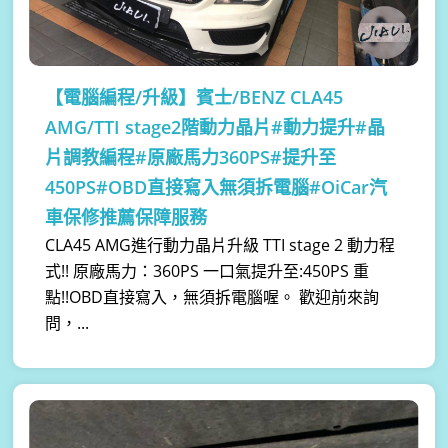
【電腦編程/升級】
賓士/BENZ CLA45
AMG/TTI stage2階動力晶片#動力提升#晶
片調教編程#原廠馬力360PS#提升至
450PS#OBD直接寫入無須拆電腦#OiCar汽
車保修推薦保障服務
CLA45 AMG進行動力晶片升級 TTI stage 2 動力程
式!! 原廠馬力：360PS 一口氣提升至:450PS 重
點!!OBD直接寫入，無須拆電腦喔。 歡迎前來詢
問，...