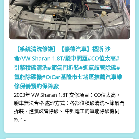
【系統清洗修護】
【豪德汽車】福斯 沙
侖/VW Sharan 1.8T/驗車問題#CO值太高#
引擎積碳清洗#節氣門拆裝#進氣歧管除碳#
氫能除碳機#OiCar基隆市七堵區推薦汽車維
修保養預約保障廠
2003年 VW Sharan 1.8T 交修項目：CO值太高，
驗車無法合格 處理方式：各部位積碳清洗～節氣門
拆裝、進氣歧管除碳、 中興電工的氫能除碳機伺
候。...