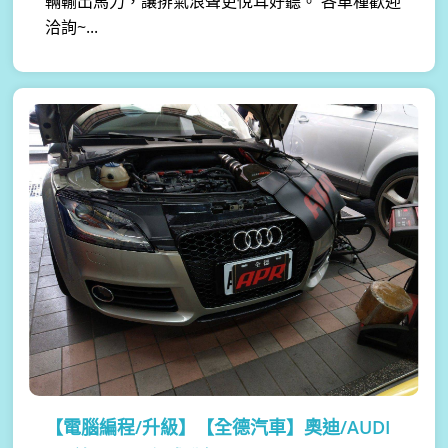
輛輸出馬力，讓排氣浪聲更悅耳好聽。 各車種歡迎
洽詢~...
【電腦編程/升級】
【全德汽車】奧迪/AUDI