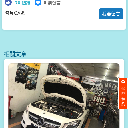
76
個讚
0
則留言
會員QA區
我要留言
相關文章
保障預約