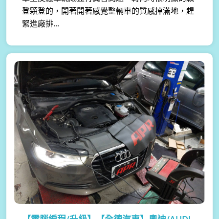
登顆登的，開著開著感覺整輛車的質感掉滿地，趕
緊進廠排...