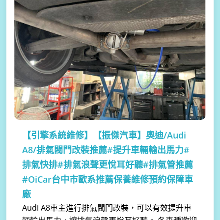
【引擎系統維修】
【振傑汽車】奧迪/Audi
A8/排氣閥門改裝推薦#提升車輛輸出馬力#
排氣快排#排氣浪聲更悅耳好聽#排氣管推薦
#OiCar台中市歐系推薦保養維修預約保障車
廠
Audi A8車主進行排氣閥門改裝，可以有效提升車