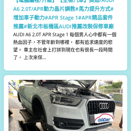
【電腦編程/升級】
【全德汽車】奧迪/AUDI
A6 2.0T/APR動力晶片調教#馬力提升方式#
增加車子動力#APR Stage 1#APR精品套件
推薦#新北市板橋區AUDI推薦改裝保修車廠
AUDI A6 2.0T APR Stage 1 每個男人心中都有一個
熱血因子，不管年齡到哪裡， 都有追求速度的慾
望。 車主在社會上打拼到現在也有很長一段時間
了， 上次來保...