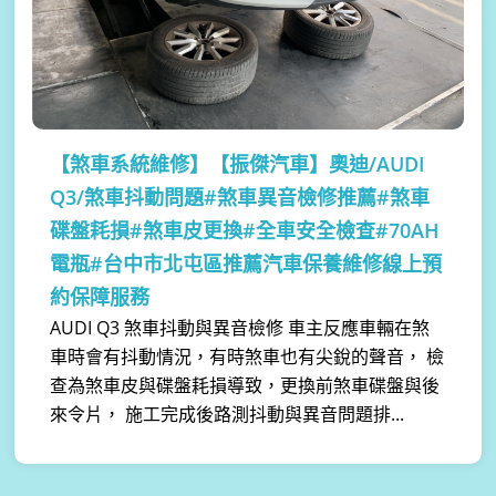
【煞車系統維修】
【振傑汽車】奧迪/AUDI
Q3/煞車抖動問題#煞車異音檢修推薦#煞車
碟盤耗損#煞車皮更換#全車安全檢查#70AH
電瓶#台中市北屯區推薦汽車保養維修線上預
約保障服務
AUDI Q3 煞車抖動與異音檢修 車主反應車輛在煞
車時會有抖動情況，有時煞車也有尖銳的聲音， 檢
查為煞車皮與碟盤耗損導致，更換前煞車碟盤與後
來令片， 施工完成後路測抖動與異音問題排...