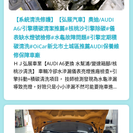
【系統清洗修護】
【弘展汽車】奧迪/AUDI
A6/引擎積碳清潔推薦#核桃沙引擎除碳#儀
表缺水燈號檢修#水龜故障問題#引擎定期積
碳清洗#OiCar新北市土城區推薦AUDI保養維
修保障車廠
ＨＪ弘展車業【AUDI A6更換 水幫浦/變速箱腳/核
桃沙清洗】 車輛冷卻水滲漏儀表亮燈進廠檢查+引
擎抖動+積碳清洗項目， 技師檢測發現為水龜滲漏
導致亮燈，好險只是小小滲漏不然可能要拖車進...