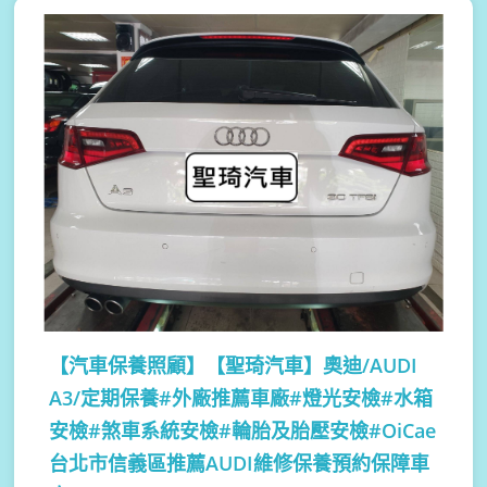
【汽車保養照顧】
【聖琦汽車】奧迪/AUDI
A3/定期保養#外廠推薦車廠#燈光安檢#水箱
安檢#煞車系統安檢#輪胎及胎壓安檢#OiCae
台北市信義區推薦AUDI維修保養預約保障車