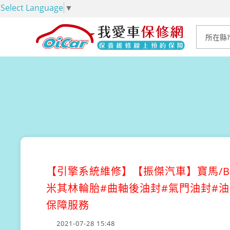
Select Language
▼
【引擎系統維修】
【振傑汽車】寶馬/B
米其林輪胎#曲軸後油封#氣門油封#油
保障服務
2021-07-28 15:48