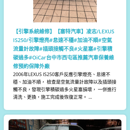
【引擎系統維修】
【塞特汽車】凌志/LEXUS
IS250/引擎燈亮#怠速不穩#加油不順#空氣
流量計故障#插頭接觸不良#火星塞#引擎積
碳過多#OiCar台中市西屯區推薦汽車保養維
修預約保障外廠
2006年LEXUS IS250客戶反應引擎燈亮、怠速不
穩、加油不順， 檢查是空氣流量計故障以及插頭接
觸不良，發現引擎積碳過多火星塞損壞， 一併進行
清洗、更換，施工完成後恢復正常。 ...