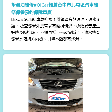
擎漏油維修#OiCar推薦台中市北屯區汽車維
修保養預約保障車廠
LEXUS SC430 車輛進檢測引擎異音與漏油、漏水問
題， 檢查發現外皮帶以有破損情況，導致異音產生
好險及時進廠， 不然再撐下去就會斷了，油水檢查
發現水箱與方向機、引擎本體都有滲漏， ...