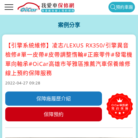
預約車廠
案例分享
【引擎系統維修】
凌志/LEXUS RX350/引擎異音
檢修#單一皮帶#皮帶調整惰輪#正廠零件#發電機
單向軸承#OiCar高雄市苓雅區推薦汽車保養維修
線上預約保障服務
2022-04-27 09:28
保障廠履歷介紹
保障預約