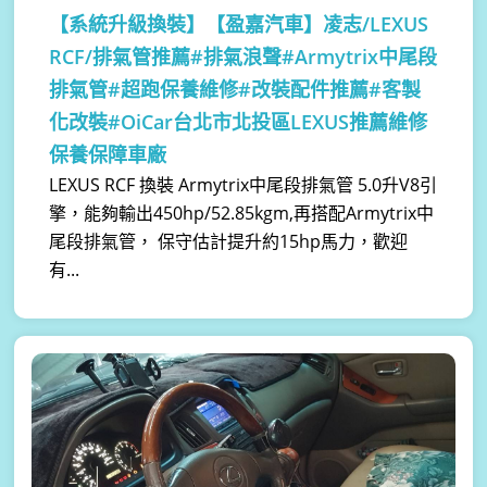
【系統升級換裝】
【盈嘉汽車】凌志/LEXUS
RCF/排氣管推薦#排氣浪聲#Armytrix中尾段
排氣管#超跑保養維修#改裝配件推薦#客製
化改裝#OiCar台北市北投區LEXUS推薦維修
保養保障車廠
LEXUS RCF 換裝 Armytrix中尾段排氣管 5.0升V8引
擎，能夠輸出450hp/52.85kgm,再搭配Armytrix中
尾段排氣管， 保守估計提升約15hp馬力，歡迎
有...