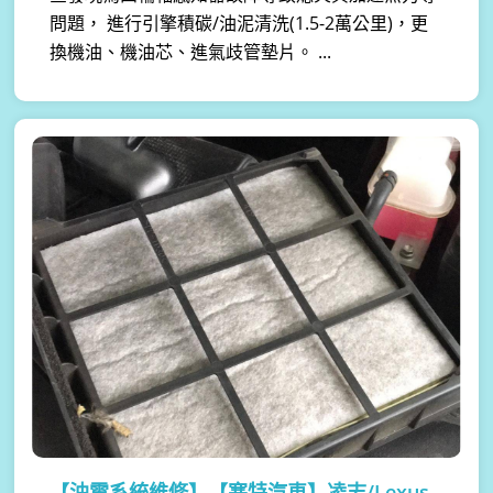
問題， 進行引擎積碳/油泥清洗(1.5-2萬公里)，更
換機油、機油芯、進氣歧管墊片。 ...
【油電系統維修】
【塞特汽車】凌志/Lexus