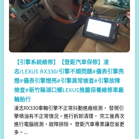
【引擎系統維修】
【登鉅汽車保修】凌
志/LEXUS RX330/引擎不順問題#儀表引擎亮
燈#儀表引擎燈亮#引擎異常檢查#引擎故障
檢查#新竹縣湖口鄉LEXUS推薦保養維修車廠
輪胎行
凌志RX330車輛引擎不正常抖動進廠檢測， 發現引
擎噴油有不正常情況，進行拆卸清理， 完工後再次
進行電腦檢測，故障排除。 登鉅汽車專業讓您省更
多。...