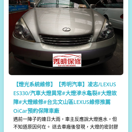
【燈光系統維修】
【秀明汽車】凌志/LEXUS
ES330/汽車大燈異常#大燈滲水龜裂#大燈故
障#大燈維修#台北文山區LEXUS維修推薦
OiCar預約保障車廠
遇前一陣子的連日大雨，車主反應說大燈進水，但
不知道原因何在。 送去車廠後發現，大燈的密封膠