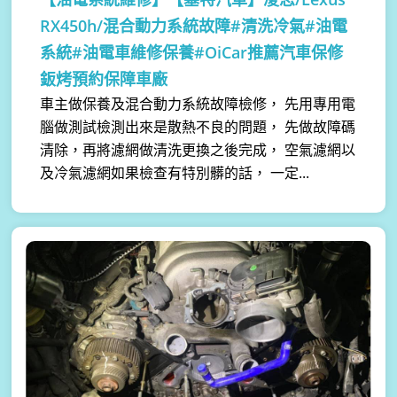
RX450h/混合動力系統故障#清洗冷氣#油電
系統#油電車維修保養#OiCar推薦汽車保修
鈑烤預約保障車廠
車主做保養及混合動力系統故障檢修， 先用專用電
腦做測試檢測出來是散熱不良的問題， 先做故障碼
清除，再將濾網做清洗更換之後完成， 空氣濾網以
及冷氣濾網如果檢查有特別髒的話， 一定...