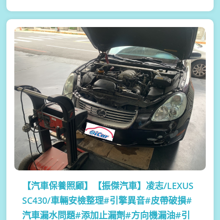
【汽車保養照顧】
【振傑汽車】凌志/LEXUS
SC430/車輛安檢整理#引擎異音#皮帶破損#
汽車漏水問題#添加止漏劑#方向機漏油#引