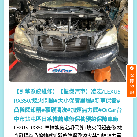
保障預約
【引擎系統維修】
【振傑汽車】凌志/LEXUS
RX350/熄火問題#大小保養里程#新車保養#
凸輪感知器#積碳清洗#加速無力感#OiCar台
中市北屯區日系推薦維修保養預約保障車廠
LEXUS RX350 車輛進廠定期保養+熄火問題查修 檢
查發現為凸輪軸感知器故障導致熄火與加速無力等