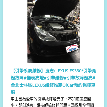
【引擎系統維修】
凌志/LEXUS ES330/引擎亮
燈故障#儀表亮燈#引擎維修#引擎故障燈亮#
台北士林區LEXUS維修推薦OiCar預約保障車
廠
車主因為愛車的引擎故障燈亮了，不知道怎麼回
事，即刻進廠!! 讓技師檢修抓問題。透過引擎電腦