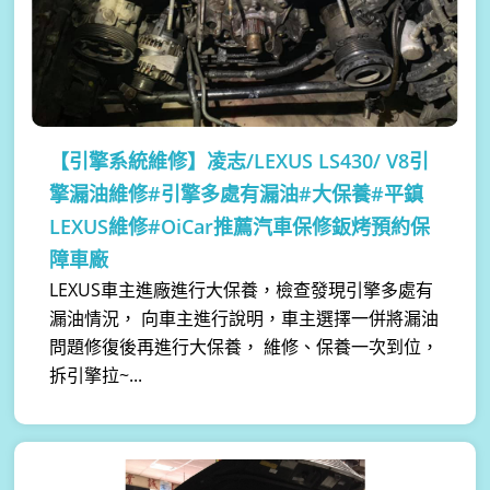
【引擎系統維修】
凌志/LEXUS LS430/ V8引
擎漏油維修#引擎多處有漏油#大保養#平鎮
LEXUS維修#OiCar推薦汽車保修鈑烤預約保
障車廠
LEXUS車主進廠進行大保養，檢查發現引擎多處有
漏油情況， 向車主進行說明，車主選擇一併將漏油
問題修復後再進行大保養， 維修、保養一次到位，
拆引擎拉~...