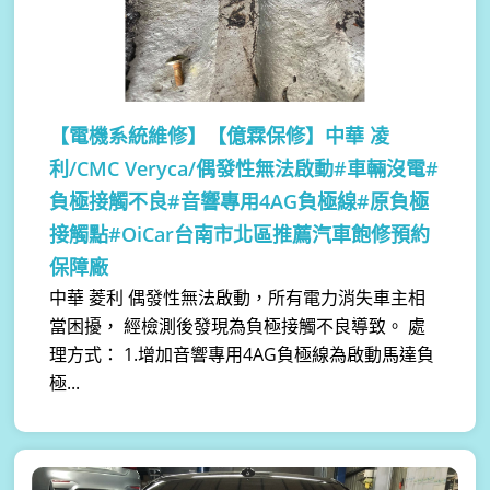
【電機系統維修】
【億霖保修】中華 凌
利/CMC Veryca/偶發性無法啟動#車輛沒電#
負極接觸不良#音響專用4AG負極線#原負極
接觸點#OiCar台南市北區推薦汽車飽修預約
保障廠
中華 菱利 偶發性無法啟動，所有電力消失車主相
當困擾， 經檢測後發現為負極接觸不良導致。 處
理方式： 1.增加音響專用4AG負極線為啟動馬達負
極...