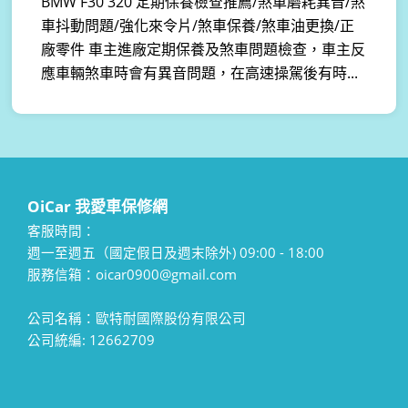
BMW F30 320 定期保養檢查推薦/煞車磨耗異音/煞
車抖動問題/強化來令片/煞車保養/煞車油更換/正
廠零件 車主進廠定期保養及煞車問題檢查，車主反
應車輛煞車時會有異音問題，在高速操駕後有時...
OiCar 我愛車保修網
客服時間：
週一至週五（國定假日及週末除外) 09:00 - 18:00
服務信箱：oicar0900@gmail.com
公司名稱：歐特耐國際股份有限公司
公司統編: 12662709