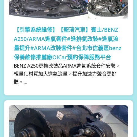
【引擎系統維修】
【聖琦汽車】賓士/BENZ
A250/ARMA進氣套件#進排氣改裝#進氣流
量提升#ARMA改裝套件#台北市信義區benz
保養維修推薦廠OiCar預約保障服務平台
BENZ A250更換改裝品ARMA進氣系統套件安裝，
輕量化材質加大進氣流量，提升加速力聲音更好
聽。...