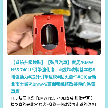
【系統升級換裝】
【弘展汽車】寶馬/BMW
N55 740LI/引擎強化考耳#爆炸改裝基本款#
增強動力#提升引擎反映#點火套件#OiCar新
北市土城區bmw推薦保養維修改裝預約保障
車廠
ＨＪ弘展車業【BMW N55 740Li安裝 強化考耳 】
這款真的是非常 厲害~身為一個改裝界走跳的你 相