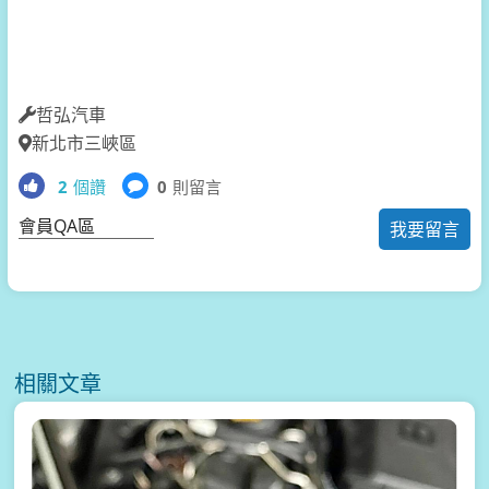
哲弘汽車
新北市三峽區
2
個讚
0
則留言
會員QA區
我要留言
相關文章