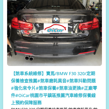
【煞車系統維修】
寶馬/BMW F30 320/定期
保養檢查推薦#煞車磨耗異音#煞車抖動問題
#強化來令片#煞車保養#煞車油更換#正廠零
件#OiCar桃園市平鎮區推薦汽車維修保養線
上預約保障服務