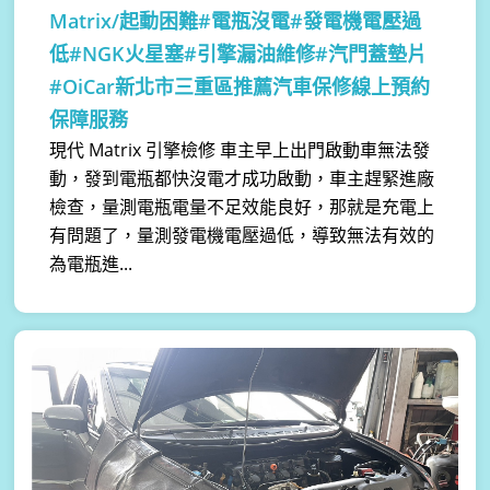
Matrix/起動困難#電瓶沒電#發電機電壓過
低#NGK火星塞#引擎漏油維修#汽門蓋墊片
#OiCar新北市三重區推薦汽車保修線上預約
保障服務
現代 Matrix 引擎檢修 車主早上出門啟動車無法發
動，發到電瓶都快沒電才成功啟動，車主趕緊進廠
檢查，量測電瓶電量不足效能良好，那就是充電上
有問題了，量測發電機電壓過低，導致無法有效的
為電瓶進...