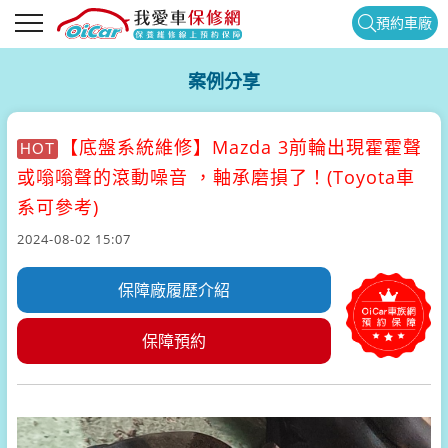
預約車廠
案例分享
【底盤系統維修】
Mazda 3前輪出現霍霍聲
HOT
或嗡嗡聲的滾動噪音 ，軸承磨損了！(Toyota車
系可參考)
2024-08-02 15:07
保障廠履歷介紹
保障預約