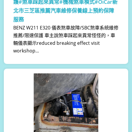
護#煞車踩起來異常#機械煞車模式#OiCar新
北市三芝區推薦汽車維修保養線上預約保障
服務
BENZ W211 E320 儀表煞車故障/SBC煞車系統維修
推薦/限速保護 車主說煞車踩起來異常怪怪的，車
輛儀表顯示reduced breaking effect visit
workshop...