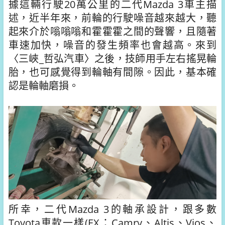
據這輛行駛20萬公里的二代Mazda 3車主描
述，近半年來，前輪的行駛噪音越來越大，聽
起來介於嗡嗡嗡和霍霍霍之間的聲響，且隨著
車速加快，噪音的發生頻率也會越高。來到
〈三峽_哲弘汽車〉之後，技師用手左右搖晃輪
胎，也可感覺得到輪軸有間隙。因此，基本確
認是輪軸磨損。
所幸，二代Mazda 3的軸承設計，跟多數
Toyota車款一樣(EX：Camry、Altis、Vios、