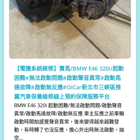
【電機系統維修】
寶馬/BMW E46 320i/起動
困難#無法啟動問題#啟動聲音異常#啟動馬
達故障#啟動無反應#OiCar新北市三峽區推
薦汽車保養維修線上預約保障服務平台
BMW E46 320i 起動困難/無法啟動問題/啟動聲音
異常/啟動馬達故障/啟動無反應 車主反應之前車輛
啟動時開始感覺聲音異常，後來變得越來越難發
動，有時轉了也沒反應，擔心外出時無法啟動，抽
空...