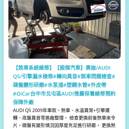
【煞車系統維修】
【振傑汽車】奧迪/AUDI
Q5/引擎漏水檢修#轉向異音#煞車問題檢查#
碟盤變形研磨#水泵浦#塑鋼水管#外皮帶
#OiCar台中市北屯區AUDI推薦保養維修預約
保障外廠
AUDI Q5 2009年車款，煞車、水溫異常+引擎運
轉、底盤異音等進廠整理， 檢查更換前後煞車來令
片，碟盤有變形情況因厚度充足進行研磨， 更換煞