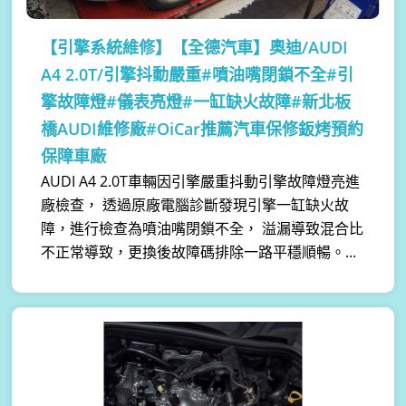
【引擎系統維修】
【全德汽車】奧迪/AUDI
A4 2.0T/引擎抖動嚴重#噴油嘴閉鎖不全#引
擎故障燈#儀表亮燈#一缸缺火故障#新北板
橋AUDI維修廠#OiCar推薦汽車保修鈑烤預約
保障車廠
AUDI A4 2.0T車輛因引擎嚴重抖動引擎故障燈亮進
廠檢查， 透過原廠電腦診斷發現引擎一缸缺火故
障，進行檢查為噴油嘴閉鎖不全， 溢漏導致混合比
不正常導致，更換後故障碼排除一路平穩順暢。...