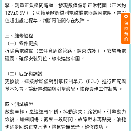
擎，測量正負極間電壓，發現數值偏離正常範圍（正常約
12V±0.5V ）；切換至歐姆檔測電磁繼電器線圈電阻，電阻
值超出設定標準，判斷電磁閥存在故障 。
保障預約
三、維修過程
（一）零件更換
拆除舊電磁閥（需注意周邊管路、線束防護 ），安裝新電
磁閥，確保安裝到位、線束連接牢固 。
（二）匹配與調試
更換後，連接診斷儀對引擎控制單元（ECU）進行匹配與
基本設置，讓新電磁閥與引擎適配，恢復最佳工作狀態 。
四、測試驗證
啟動車輛，怠速運轉平穩，抖動消失；路試時，引擎動力
恢復，加速順暢；觀察一段時間，故障燈未再點亮，油耗
也逐步回歸正常水準，排氣管無黑煙，維修成功 。