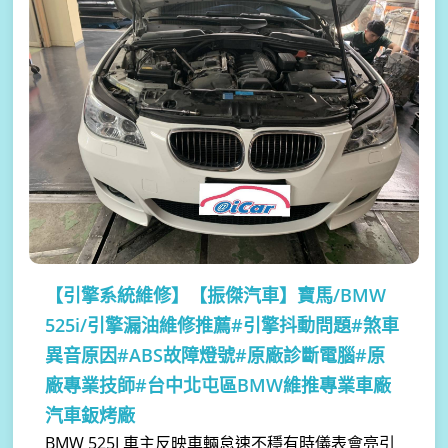
【引擎系統維修】
【振傑汽車】寶馬/BMW
525i/引擎漏油維修推薦#引擎抖動問題#煞車
異音原因#ABS故障燈號#原廠診斷電腦#原
廠專業技師#台中北屯區BMW維推專業車廠
汽車鈑烤廠
BMW 525I 車主反映車輛怠速不穩有時儀表會亮引