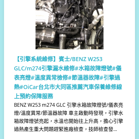
【引擎系統維修】
賓士/BENZ W253
GLC/m274引擎漏水維修#水箱故障燈號#儀
表亮燈#溫度異常檢修#節溫器故障#引擎過
熱#OiCar台北市大同區推薦汽車保養維修線
上預約保障服務
BENZ W253 m274 GLC 引擎水箱故障燈號/儀表亮
燈/溫度異常/節溫器故障 車主啟動時發現，引擎水
箱故障燈號亮起，水溫也開始往上升高，擔心引擎
過熱產生重大問題趕緊進廠檢查，技師檢查發...