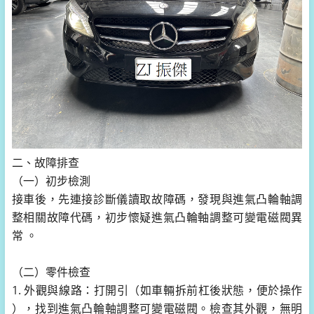
二、故障排查
（一）初步檢測
接車後，先連接診斷儀讀取故障碼，發現與進氣凸輪軸調
整相關故障代碼，初步懷疑進氣凸輪軸調整可變電磁閥異
常 。
（二）零件檢查
1. 外觀與線路：打開引（如車輛拆前杠後狀態，便於操作
），找到進氣凸輪軸調整可變電磁閥。檢查其外觀，無明