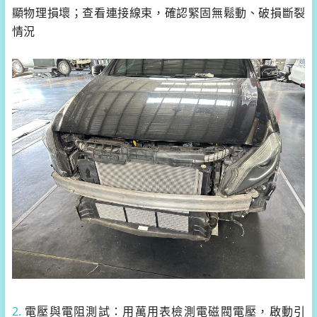
顯物理損壞；查看連接線束，確認緊固無鬆動、破損斷裂
情況
2.
電壓與電阻測試：用萬用表檢測電磁閥電壓，啟動引