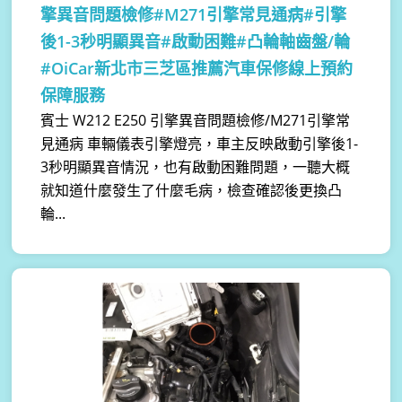
擎異音問題檢修#M271引擎常見通病#引擎
後1-3秒明顯異音#啟動困難#凸輪軸齒盤/輪
#OiCar新北市三芝區推薦汽車保修線上預約
保障服務
賓士 W212 E250 引擎異音問題檢修/M271引擎常
見通病 車輛儀表引擎燈亮，車主反映啟動引擎後1-
3秒明顯異音情況，也有啟動困難問題，一聽大概
就知道什麼發生了什麼毛病，檢查確認後更換凸
輪...