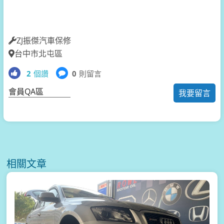
ZJ振傑汽車保修
台中市北屯區
2
個讚
0
則留言
會員QA區
我要留言
相關文章