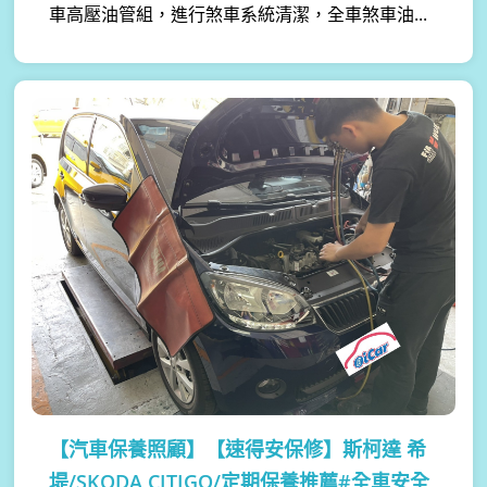
車高壓油管組，進行煞車系統清潔，全車煞車油...
【汽車保養照顧】
【速得安保修】斯柯達 希
堤/SKODA CITIGO/定期保養推薦#全車安全