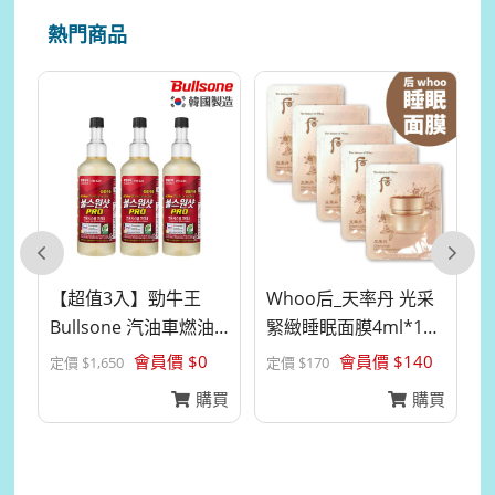
熱門商品
【超值3入】勁牛王
Whoo后_天率丹 光采
限期
Bullsone 汽油車燃油
緊緻睡眠面膜4ml*10
添...
入...
劑
會員價 $
0
會員價 $
140
定價 $
1,650
定價 $
170
定
買
購買
購買