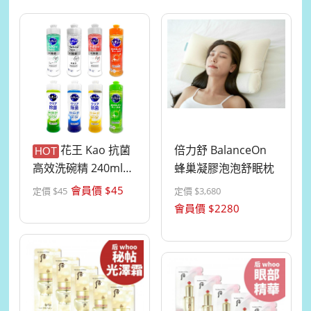
花王 Kao 抗菌
倍力舒 BalanceOn
HOT
高效洗碗精 240ml
蜂巢凝膠泡泡舒眠枕
(可洗...
會員價 $
45
定價 $
45
定價 $
3,680
會員價 $
2280