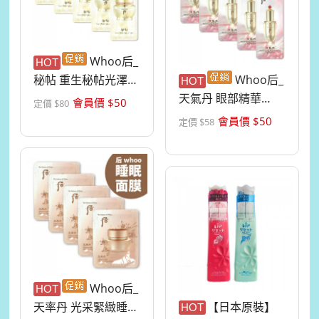
Whoo后_
HOT
秘帖 重生秘帖光澤霜
Whoo后_
HOT
1ml*10入 ...
天氣丹 眼部精華
會員價 $
50
定價 $
80
1ml*10入 ...
會員價 $
50
定價 $
58
Whoo后_
HOT
天率丹 光采緊緻睡眠
【日本原裝】
HOT