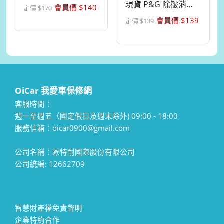
面膜4ml*10入...
現貨 P&G 除皺消臭
會員價 $
140
定價 $
170
衣物柔軟精 RE...
會員價 $
139
定價 $
139
OiCar 我愛車保修網
客服時間：
週一至週五（國定假日及週末除外) 09:00 - 18:00
服務信箱：oicar0900@gmail.com
公司名稱：歐特耐國際股份有限公司
公司統編: 12662709
智慧財產權免責聲明
企業特約合作