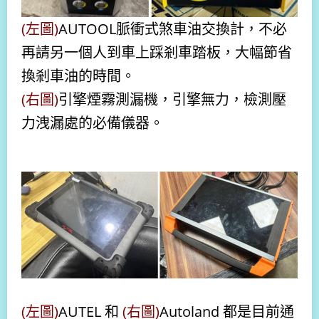
(左圖
)
AUTOOL脈衝式煞車油交換計，不必
再請另一個人到車上踩剎車踏板，大幅節省
換剎車油的時間。
(右圖)
引擎煙霧測漏機，引擎無力，檢測壓
力洩漏處的必備儀器。
(左圖)
AUTEL 和
(右圖)
Autoland 都是目前通