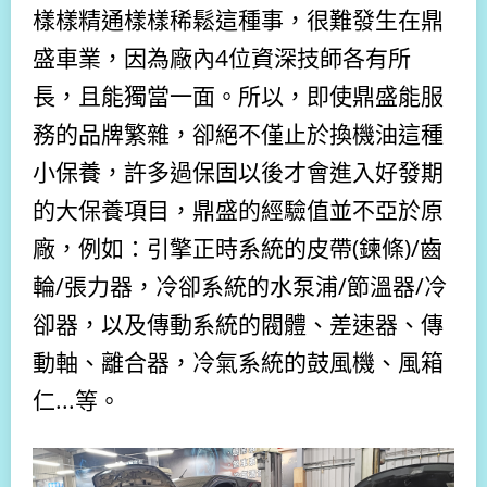
樣樣精通樣樣稀鬆這種事，很難發生在鼎
盛車業，因為廠內4位資深技師各有所
長，且能獨當一面。所以，即使鼎盛能服
務的品牌繁雜，卻絕不僅止於換機油這種
小保養，許多過保固以後才會進入好發期
的大保養項目，鼎盛的經驗值並不亞於原
廠，例如：引擎正時系統的皮帶(鍊條)/齒
輪/張力器，冷卻系統的水泵浦/節溫器/冷
卻器，以及傳動系統的閥體、差速器、傳
動軸、離合器，冷氣系統的鼓風機、風箱
仁...等。