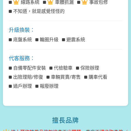
線路系統
車體抓漏
事故包修
不知道，就是感覺怪怪的
升級換裝：
底盤系統
輪圈升級
避震系統
代客服務：
自備零配件安裝
代檢驗車
保險辦理
出險理賠/修復
車輛買賣/寄售
購車代看
過戶辦理
報廢辦理
擅長品牌