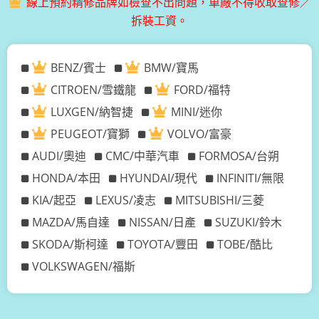
線上預約精修品牌如檢查不出問題，車廠不得收取查修／
拆裝工資。
BENZ/賓士
BMW/寶馬
CITROEN/雪鐵龍
FORD/福特
LUXGEN/納智捷
MINI/迷你
PEUGEOT/寶獅
VOLVO/富豪
AUDI/奧迪
CMC/中華汽車
FORMOSA/台朔
HONDA/本田
HYUNDAI/現代
INFINITI/無限
KIA/起亞
LEXUS/凌志
MITSUBISHI/三菱
MAZDA/馬自達
NISSAN/日產
SUZUKI/鈴木
SKODA/斯柯達
TOYOTA/豐田
TOBE/酷比
VOLKSWAGEN/福斯