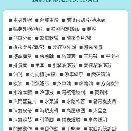
車身外觀
外部車燈
前後雨刷片/噴水頭
輪胎外觀/胎紋
輪圈固定螺絲
胎壓
煞車分泵
煞車軟管
前來令片/盤
後來令片/盤/鼓
差速器外觀
避震筒身
避震彈簧
傳動軸
防塵套
三角架
平衡桿
排氣管
吊耳
引擎油底殼
變速箱油底殼
油封
方向機(拉桿)
煞車總泵
變速箱油
機油
空氣濾芯
煞車油
齒輪油
方向機油
水箱本體
冷卻液
電瓶電壓/水
雨刷水
汽門蓋墊片
水泵浦
水路軟管
發電機皮帶
冷氣皮帶
時規皮帶
高壓線圈
火星塞
冷氣濾芯
引擎腳
儀表燈號
車內照明
門鎖動作
車窗作動
手煞車
電腦系統診斷