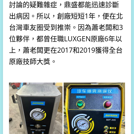
討論
的疑難雜症，鼎盛都能迅速診斷
出病因。所以，
創廠短短1年，便在北
台灣車友圈受到推崇。因為蕭老闆和3
位夥伴，都曾任職LUXGEN原廠6年以
上，蕭老闆更在2017和2019獲得全台
原廠技師大獎。