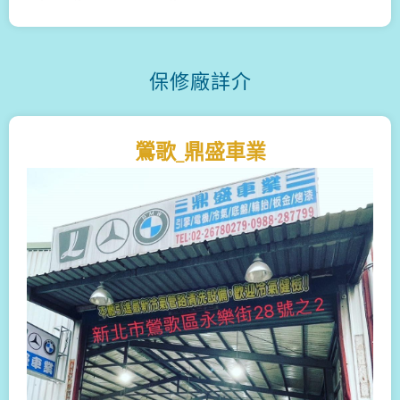
保修廠詳介
鶯歌_鼎盛車業