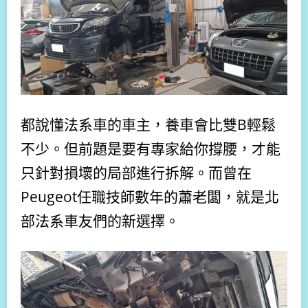
都說懂法系車的車主，養車會比雙B輕鬆
不少。但前題是要有
專家給你撐腰
，才能
只針對損壞的局部進行拆解
。而曾在
Peugeot任職技師數年的蕭老闆，就是北
部法系車友們的新選擇。