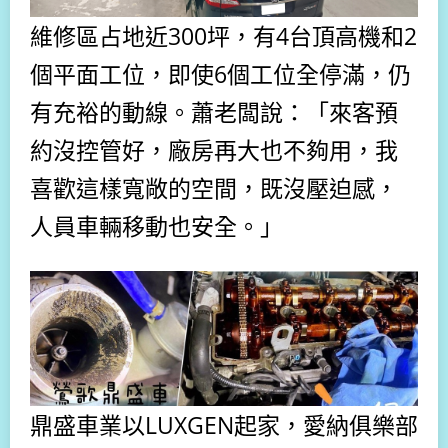
維修區占地近
300坪，有4台頂高機和2
個平面工位，即使6個工位全停滿，仍
有充裕的動線。蕭老闆說：「來客預
約沒控管好，廠房再大也不夠用，我
喜歡這樣寬敞的空間，既沒壓迫感，
人員車輛移動也安全。」
鼎盛車業以
LUXGEN起家，愛納俱樂部