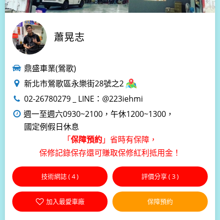
蕭晃志
鼎盛車業(鶯歌)
新北市鶯歌區永樂街28號之2
02-26780279 _ LINE：@223iehmi
週一至週六0930~2100，午休1200~1300，
國定例假日休息
「
」省時有保障，
保障預約
保修記錄保存還可賺取保修紅利抵用金！
技術網誌 (
4
)
評價分享 (
3
)
加入最愛車廠
保障預約