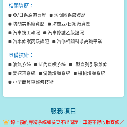
相關資歷：
亞/日系原廠資歷
坊間歐系廠資歷
坊間美系廠資歷
坊間亞/日系廠資歷
汽車技工執照
汽車修護乙級證照
汽車修護丙級證照
汽修相關科系高職畢業
具備技術：
油氣系統
缸內直噴系統
L型直列引擎維修
變速箱系統
渦輪增壓系統
機械增壓系統
小型商貨車維修技術
服務項目
線上預約專精系統如檢查不出問題，車廠不得收取查修／