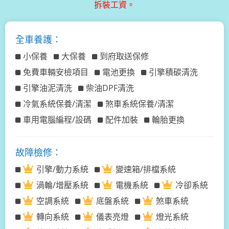
拆裝工資。
全車養護：
小保養
大保養
到府取送保修
免費車輛安檢項目
電池更換
引擎積碳清洗
引擎油泥清洗
柴油DPF清洗
冷氣系統保養/清潔
煞車系統保養/清潔
車用電腦編程/設碼
配件加裝
輪胎更換
故障檢修：
引擎/動力系統
變速箱/排檔系統
渦輪/增壓系統
電機系統
冷卻系統
空調系統
底盤系統
煞車系統
轉向系統
儀表亮燈
燈光系統