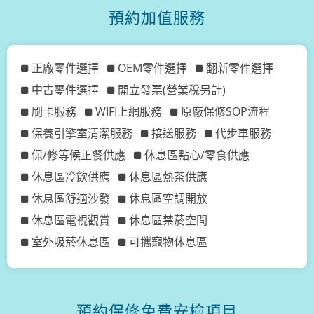
預約加值服務
正廠零件選擇
OEM零件選擇
翻新零件選擇
中古零件選擇
開立發票(營業稅另計)
刷卡服務
WIFI上網服務
原廠保修SOP流程
保養引擎室清潔服務
接送服務
代步車服務
保/修等候正餐供應
休息區點心/零食供應
休息區冷飲供應
休息區熱茶供應
休息區舒適沙發
休息區空調開放
休息區電視觀賞
休息區禁菸空間
室外吸菸休息區
可攜寵物休息區
預約保修免費安檢項目