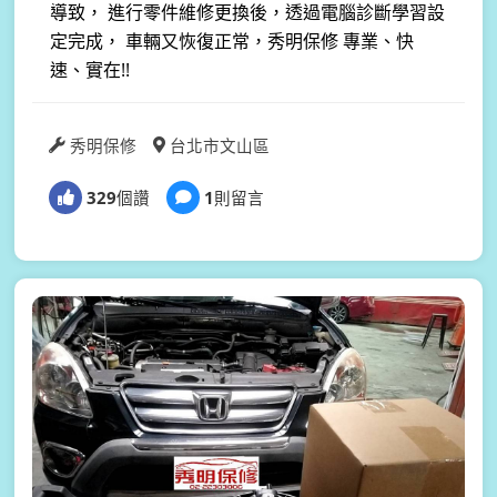
導致， 進行零件維修更換後，透過電腦診斷學習設
定完成， 車輛又恢復正常，秀明保修 專業、快
速、實在!!
秀明保修
台北市文山區
329
個讚
1
則留言