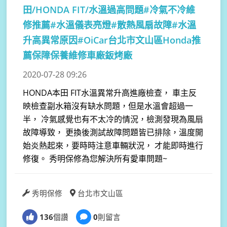
田/HONDA FIT/水溫過高問題#冷氣不冷維
修推薦#水溫儀表亮燈#散熱風扇故障#水溫
升高異常原因#OiCar台北市文山區Honda推
薦保障保養維修車廠鈑烤廠
2020-07-28 09:26
HONDA本田 FIT水溫異常升高進廠檢查， 車主反
映檢查副水箱沒有缺水問題，但是水溫會超過一
半， 冷氣感覺也有不太冷的情況，檢測發現為風扇
故障導致， 更換後測試故障問題皆已排除，溫度開
始炎熱起來，要時時注意車輛狀況， 才能即時進行
修復。 秀明保修為您解決所有愛車問題~
秀明保修
台北市文山區
136
個讚
0
則留言