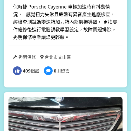
保時捷 Porsche Cayenne 車輛加速時有抖動情
況， 感覺扭力失常且底盤有異音產生進廠檢查，
經檢查測試為變速箱加力箱內部磨損導致， 更換零
件維修後進行電腦調教學習設定，故障問題排除。
秀明保修專業讓您更輕鬆。
秀明保修
台北市文山區
409
個讚
0
則留言