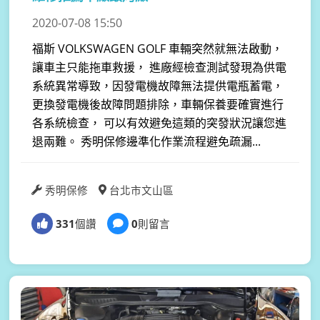
2020-07-08 15:50
福斯 VOLKSWAGEN GOLF 車輛突然就無法啟動，
讓車主只能拖車救援， 進廠經檢查測試發現為供電
系統異常導致，因發電機故障無法提供電瓶蓄電，
更換發電機後故障問題排除，車輛保養要確實進行
各系統檢查， 可以有效避免這類的突發狀況讓您進
退兩難。 秀明保修邊準化作業流程避免疏漏...
秀明保修
台北市文山區
331
個讚
0
則留言