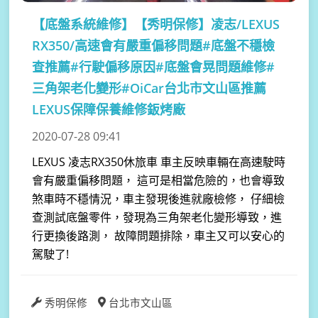
【底盤系統維修】
【秀明保修】凌志/LEXUS
RX350/高速會有嚴重偏移問題#底盤不穩檢
查推薦#行駛偏移原因#底盤會晃問題維修#
三角架老化變形#OiCar台北市文山區推薦
LEXUS保障保養維修鈑烤廠
2020-07-28 09:41
LEXUS 凌志RX350休旅車 車主反映車輛在高速駛時
會有嚴重偏移問題， 這可是相當危險的，也會導致
煞車時不穩情況，車主發現後進就廠檢修， 仔細檢
查測試底盤零件，發現為三角架老化變形導致，進
行更換後路測， 故障問題排除，車主又可以安心的
駕駛了!
秀明保修
台北市文山區