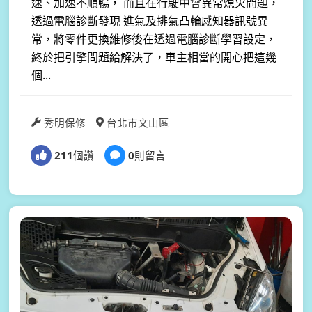
速、加速不順暢， 而且在行駛中會異常熄火問題，
透過電腦診斷發現 進氣及排氣凸輪感知器訊號異
常，將零件更換維修後在透過電腦診斷學習設定，
終於把引擎問題給解決了，車主相當的開心把這幾
個...
秀明保修
台北市文山區
211
個讚
0
則留言