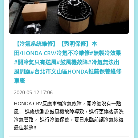
【冷氣系統維修】
【秀明保修】本
田/HONDA CRV/冷氣不冷維修#無製冷效果
#開冷氣只有送風#鼓風機故障#冷氣無法出
風問題#台北市文山區HONDA推薦保養維修
車廠
2020-05-12 17:06
HONDA CRV反應車輛冷氣故障，開冷氣沒有一點
風.... 進廠檢測為鼓風機故障導致，進行更換後清洗
冷氣管路， 進行冷氣保養，夏日來臨前讓冷氣恢復
最佳狀態!!