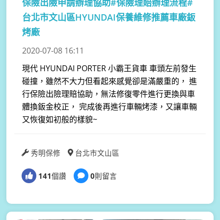
保險出險申請辦理協助#保險理賠辦理流程#
台北市文山區HYUNDAI保養維修推薦車廠鈑
烤廠
2020-07-08 16:11
現代 HYUNDAI PORTER 小霸王貨車 車頭左前發生
碰撞，雖然不大力但看起來感覺卻是滿嚴重的， 進
行保險出險理賠協助，無法修復零件進行更換與車
體換鈑金校正， 完成後再進行車輛烤漆，又讓車輛
又恢復如初般的樣貌~
秀明保修
台北市文山區
141
個讚
0
則留言