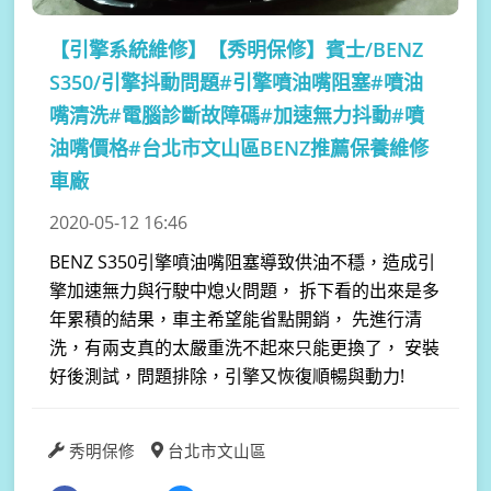
【引擎系統維修】
【秀明保修】賓士/BENZ
S350/引擎抖動問題#引擎噴油嘴阻塞#噴油
嘴清洗#電腦診斷故障碼#加速無力抖動#噴
油嘴價格#台北市文山區BENZ推薦保養維修
車廠
2020-05-12 16:46
BENZ S350引擎噴油嘴阻塞導致供油不穩，造成引
擎加速無力與行駛中熄火問題， 拆下看的出來是多
年累積的結果，車主希望能省點開銷， 先進行清
洗，有兩支真的太嚴重洗不起來只能更換了， 安裝
好後測試，問題排除，引擎又恢復順暢與動力!
秀明保修
台北市文山區