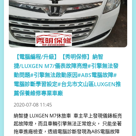
【電腦編程/升級】
【秀明保修】納智
捷/LUXGEN M7/儀表故障亮燈#引擎無法發
動問題#引擎無法啟動原因#ABS電腦故障#
電腦診斷學習設定#台北市文山區LUXGEN推
薦保養維修專業車廠
2020-07-08 11:45
納智捷 LUXGEN M7休旅車 車主早上發現儀錶板亮
起故障燈，而且車輛引擎無法正常熄火， 只能坐著
拖車進廠檢查，透過電腦診斷發現為ABS電腦故障