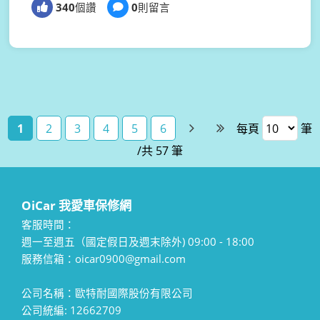
340
個讚
0
則留言
1
2
3
4
5
6
每頁
筆
/共 57 筆
OiCar 我愛車保修網
客服時間：
週一至週五（國定假日及週末除外) 09:00 - 18:00
服務信箱：oicar0900@gmail.com
公司名稱：歐特耐國際股份有限公司
公司統編: 12662709