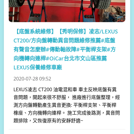
【底盤系統維修】
【秀明保修】凌志/LEXUS
CT200/方向盤轉動異音問題維修推薦#底盤
有聲音怎麼辦#傳動軸故障#平衡桿支架#方
向機轉向連桿#OiCar台北市文山區推薦
LEXUS保養維修車廠
2020-07-28 09:52
LEXUS凌志 CT200 油電混和車 車主反映底盤有異
音問題，開起來很不舒服， 進廠進行底盤整理，經
測方向盤轉動產生異音更換: 平衡桿支架、平衡桿
橡座、方向機轉向連桿。 施工完成後路測，異音問
題排除，又恢復原有的安靜舒適~