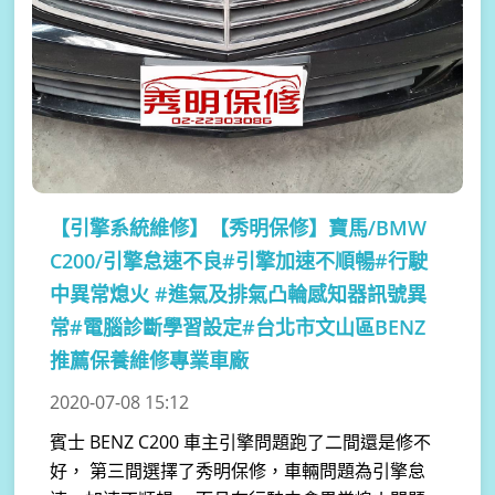
【引擎系統維修】
【秀明保修】寶馬/BMW
C200/引擎怠速不良#引擎加速不順暢#行駛
中異常熄火 #進氣及排氣凸輪感知器訊號異
常#電腦診斷學習設定#台北市文山區BENZ
推薦保養維修專業車廠
2020-07-08 15:12
賓士 BENZ C200 車主引擎問題跑了二間還是修不
好， 第三間選擇了秀明保修，車輛問題為引擎怠