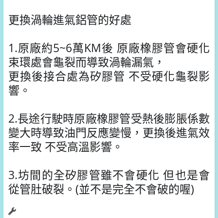
更換渦輪進氣鋁管的好處
1.原廠約5~6萬KM後 原廠橡膠管會硬化
束環處會龜裂而導致渦輪漏氣，
更換後接合處為矽膠管 不受硬化龜裂影
響。
2.長途行駛時原廠橡膠管受熱後膨脹係數
變大時導致油門反應變慢，更換後進氣效
率一致 不受高溫影響。
3.坊間的全矽膠管雖不會硬化 但也是會
從管肚破裂。(並不是完全不會破的喔)