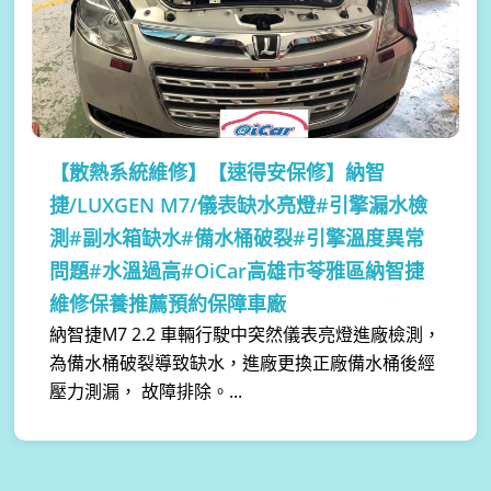
【散熱系統維修】
【速得安保修】納智
捷/LUXGEN M7/儀表缺水亮燈#引擎漏水檢
測#副水箱缺水#備水桶破裂#引擎溫度異常
問題#水溫過高#OiCar高雄市苓雅區納智捷
維修保養推薦預約保障車廠
納智捷M7 2.2 車輛行駛中突然儀表亮燈進廠檢測，
為備水桶破裂導致缺水，進廠更換正廠備水桶後經
壓力測漏， 故障排除。...