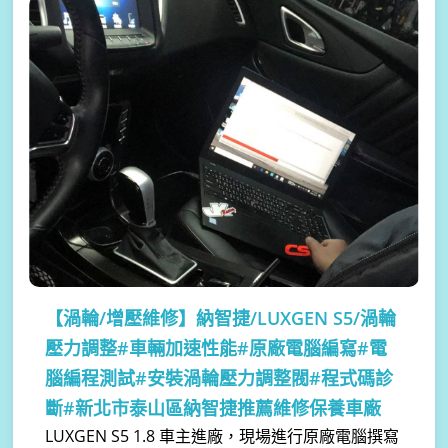
【渦輪/增壓維修】
納智捷/LUXGEN S5/渦輪
壓力調整#車輛加速性能#原廠電腦編寫#電
腦編程測試#安裝渦輪壓力調整閥#程式碼診
斷#新北市泰山區納智捷推薦維修保養車廠
LUXGEN S5 1.8 車主進廠，現場進行原廠電腦撰寫