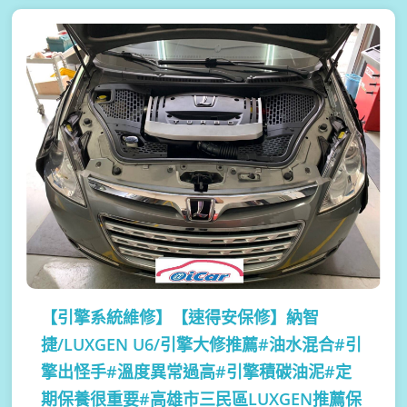
【引擎系統維修】
【速得安保修】納智
捷/LUXGEN U6/引擎大修推薦#油水混合#引
擎出怪手#溫度異常過高#引擎積碳油泥#定
期保養很重要#高雄市三民區LUXGEN推薦保