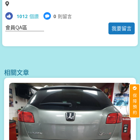
1012
個讚
0
則留言
會員QA區
我要留言
相關文章
保障預約