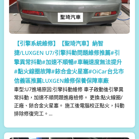
【引擎系統維修】
【聖琦汽車】納智
捷/LUXGEN U7/引擎抖動問題維修推薦#引
擎異常抖動#加速不順暢#車輛速度無法提升
#點火線圈故障#銥合金火星塞#OiCar台北市
信義區推薦LUXGEN維修保養保障車廠
車型:U7進場原因:引擎抖動維修 車子啟動後引擎異
常抖動，加速不順問題進廠檢修。 更換:點火線圈/
正廠、銥合金火星塞。 施工後電腦校正點火，抖動
排除修復完工。...