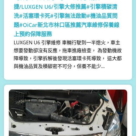
捷/LUXGEN U6/引擎大修推薦#引擎積碳清
洗#活塞環卡死#引擎無法啟動#機油品質問
題#OiCar新北市林口區推薦汽車維修保養線
上預約保障服務
LUXGEN U6 引擎維修 車輛行駛到一半熄火，車主
想要發動卻沒有反應，拖車進廠檢查， 為發動機故
障導致，引擎拆解後發現活塞環卡死導致， 這大都
與機油品質及積碳密不可分，保養不能少...