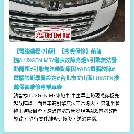
【電腦編程/升級】
【秀明保修】納智
捷/LUXGEN M7/儀表故障亮燈#引擎無法發
動問題#引擎無法啟動原因#ABS電腦故障#
電腦診斷學習設定#台北市文山區LUXGEN推
薦保養維修專業車廠
納智捷 LUXGEN M7休旅車 車主早上發現儀錶板亮
起故障燈，而且車輛引擎無法正常熄火， 只能坐著
拖車進廠檢查，透過電腦診斷發現為ABS電腦故障
導致， 進行零件維修更換後，透過電腦...