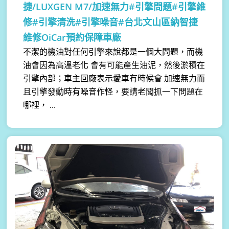
捷/LUXGEN M7/加速無力#引擎問題#引擎維
修#引擎清洗#引擎噪音#台北文山區納智捷
維修OiCar預約保障車廠
不潔的機油對任何引擎來說都是一個大問題，而機
油會因為高溫老化 會有可能產生油泥，然後淤積在
引擎內部；車主回廠表示愛車有時候會 加速無力而
且引擎發動時有噪音作怪，要請老闆抓一下問題在
哪裡， ...