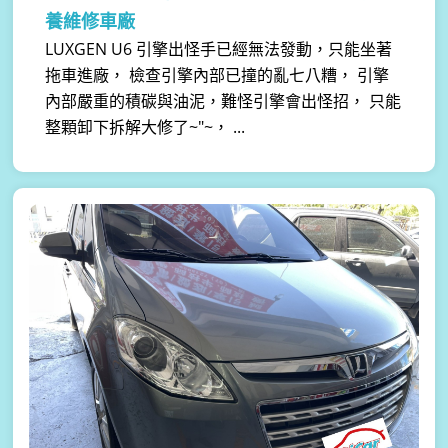
養維修車廠
LUXGEN U6 引擎出怪手已經無法發動，只能坐著
拖車進廠， 檢查引擎內部已撞的亂七八糟， 引擎
內部嚴重的積碳與油泥，難怪引擎會出怪招， 只能
整顆卸下拆解大修了~"~， ...