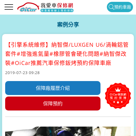
預約車廠
案例分享
【引擎系統維修】
納智傑/LUXGEN U6/渦輪鋁管
套件#增強進氣量#橡膠管會硬化問題#納智傑改
裝#OiCar推薦汽車保修鈑烤預約保障車廠
2019-07-23 09:28
保障廠履歷介紹
保障預約