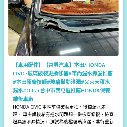
【車用配件】
【富昇汽車】本田/HONDA
CIVIC/玻璃破裂更換修補#車內漏水抓漏推薦
#本田原廠技師#玻璃鬆動滲漏#又雨天積水
漏水#OiCar台中市西屯區推薦HONDA保養
維修車廠
HONDA CIVIC 車輛前檔破裂更換、後檔漏水處
理， 車主說後箱有進水問題想一併檢查修復，檢查
燈具無滲漏情況， 測試為後檔玻璃滲漏，進行重新