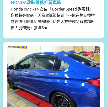
HONDA改裝維修推薦車廠
Honda civic k14 安裝 『Border Speed 避震器』
送禮超夯聖品，因為聖誕節快到了～還在想交換禮
物要送什麼嗎⁉ 嘿嘿嘿⋯給你大方得體又有物超所
值！別懷疑，就送Bor...