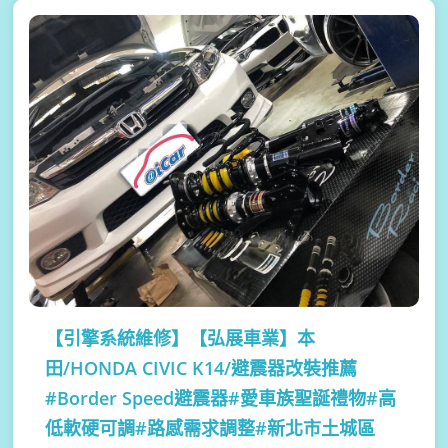
【引擎系統維修】
【弘展車業】本
田/HONDA CIVIC K14/避震器改裝推薦
#Border Speed避震器#愛車族聖誕禮物#高
低軟硬可調#路感需求調整#新北市土城區