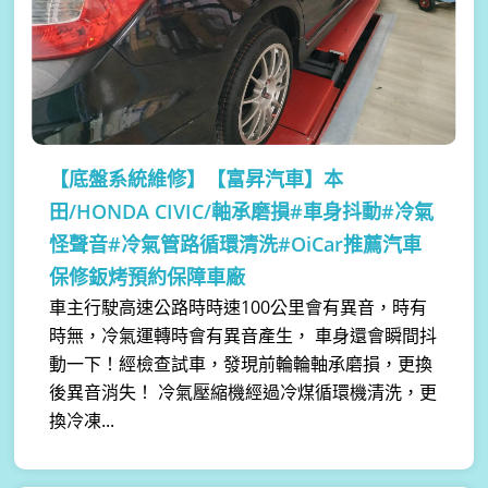
【底盤系統維修】
【富昇汽車】本
田/HONDA CIVIC/軸承磨損#車身抖動#冷氣
怪聲音#冷氣管路循環清洗#OiCar推薦汽車
保修鈑烤預約保障車廠
車主行駛高速公路時時速100公里會有異音，時有
時無，冷氣運轉時會有異音產生， 車身還會瞬間抖
動一下！經檢查試車，發現前輪輪軸承磨損，更換
後異音消失！ 冷氣壓縮機經過冷煤循環機清洗，更
換冷凍...