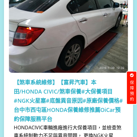
【煞車系統維修】
【富昇汽車】本
保障預約
田/HONDA CIVIC/煞車保養#大保養項目
#NGK火星塞#底盤異音原因#原廠保養價格#
台中市西屯區HONDA保養維修推薦OiCar預
約保障服務平台
HONDACIVIC車輛進廠進行大保養項目，並檢查煞
車系統制動力不足與異音問題， 更換NGK火星