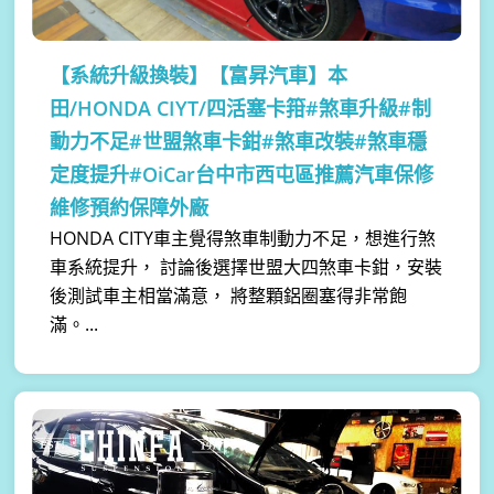
【系統升級換裝】
【富昇汽車】本
田/HONDA CIYT/四活塞卡箝#煞車升級#制
動力不足#世盟煞車卡鉗#煞車改裝#煞車穩
定度提升#OiCar台中市西屯區推薦汽車保修
維修預約保障外廠
HONDA CITY車主覺得煞車制動力不足，想進行煞
車系統提升， 討論後選擇世盟大四煞車卡鉗，安裝
後測試車主相當滿意， 將整顆鋁圈塞得非常飽
滿。...