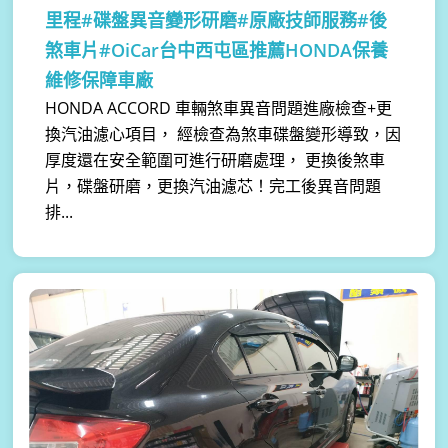
里程#碟盤異音變形研磨#原廠技師服務#後
煞車片#OiCar台中西屯區推薦HONDA保養
維修保障車廠
HONDA ACCORD 車輛煞車異音問題進廠檢查+更
換汽油濾心項目， 經檢查為煞車碟盤變形導致，因
厚度還在安全範圍可進行研磨處理， 更換後煞車
片，碟盤研磨，更換汽油濾芯！完工後異音問題
排...