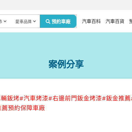
汽車百科
汽車百貨
案例分享
3/車輛鈑烤#汽車烤漆#右邊前門鈑金烤漆#鈑金推薦
r推薦預約保障車廠