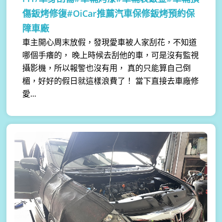
傷鈑烤修復#OiCar推薦汽車保修鈑烤預約保
障車廠
車主開心周末放假，發現愛車被人家刮花，不知道
哪個手癢的， 晚上時候去刮他的車，可是沒有監視
攝影機，所以報警也沒有用， 真的只能算自己倒
楣，好好的假日就這樣浪費了！ 當下直接去車廠修
愛...