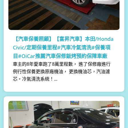
【汽車保養照顧】
【富昇汽車】本田/Honda
Civic/定期保養里程#汽車冷氣清洗#保養項
目#OiCar推薦汽車保修鈑烤預約保障車廠
車主的8年愛車跑了8萬里程數， 進了保修廠進行
例行性保養更換原廠機油， 更換機油芯，汽油濾
芯，冷氣清洗系統！...