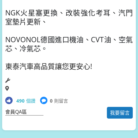
NGK火星塞更換、改裝強化考耳、
汽門
室墊片更新、
NOVONOL德國進口機油、CVT油、空氣
芯、冷氣芯。
東泰汽車高品質讓您更安心!
490
個讚
0
則留言
會員QA區
我要留言