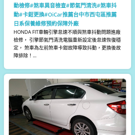
動檢修#煞車異音檢查#節氣門清洗#煞車抖
動#卡鉗更換#OiCar推薦台中市西屯區推薦
日系保養維修預約保障外廠
HONDA FIT車輛引擎怠速不順與煞車抖動問題進廠
檢修， 引擎節氣門清洗電腦重新設定後怠速恢復穩
定， 煞車為左前煞車卡鉗故障導致抖動，更換後故
障排除！...