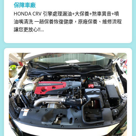
保障車廠
HONDA CRV 引擎處理漏油+大保養+煞車異音+噴
油嘴清洗 一趟保養恢復健康，原廠保養、維修流程
讓您更放心!!...