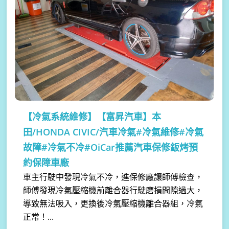
【冷氣系統維修】
【富昇汽車】本
田/HONDA CIVIC/汽車冷氣#冷氣維修#冷氣
故障#冷氣不冷#OiCar推薦汽車保修鈑烤預
約保障車廠
車主行駛中發現冷氣不冷，進保修廠讓師傅檢查，
師傅發現冷氣壓縮機前離合器行駛磨損間隙過大，
導致無法吸入，更換後冷氣壓縮機離合器組，冷氣
正常！...