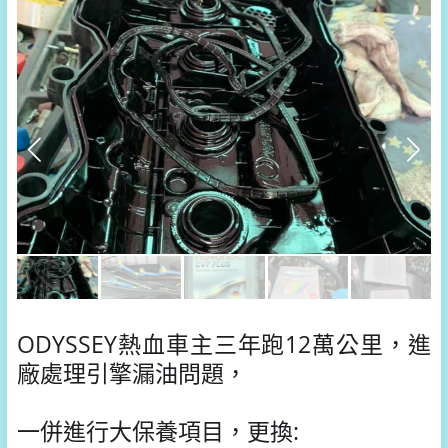
ODYSSEY
熱血車主三年跑12萬公里，進
廠處理引擎漏油問題，
一併進行
大保養項目，更換: