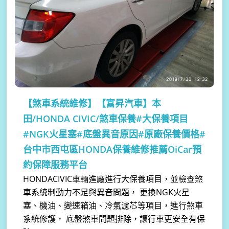
【煞車系統維修】
【富昇汽車】本
田/HONDA CIVIC/煞車保養#大保養項目
#NGK火星塞#底盤異音原因#原廠保養價格#
台中市西屯區HONDA保養維修推薦OiCar預
約保障服務平台
HONDACIVIC車輛進廠進行大保養項目，並檢查煞
車系統制動力不足與異音問題， 更換NGK火星
塞、機油、變速箱油、冷氣濾芯等項目，進行煞車
系統修護， 底盤煞車問題排除，讓行車更安全有保