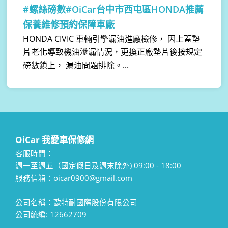
#螺絲磅數#OiCar台中市西屯區HONDA推薦
保養維修預約保障車廠
HONDA CIVIC 車輛引擎漏油進廠檢修， 因上蓋墊
片老化導致機油滲漏情況，更換正廠墊片後按規定
磅數鎖上， 漏油問題排除。...
OiCar 我愛車保修網
客服時間：
週一至週五（國定假日及週末除外) 09:00 - 18:00
服務信箱：oicar0900@gmail.com
公司名稱：歐特耐國際股份有限公司
公司統編: 12662709