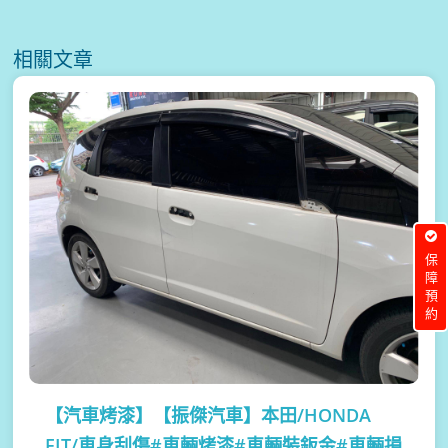
相關文章
保障預約
【汽車烤漆】
【振傑汽車】本田/HONDA
FIT/車身刮傷#車輛烤漆#車輛裝鈑金#車輛損