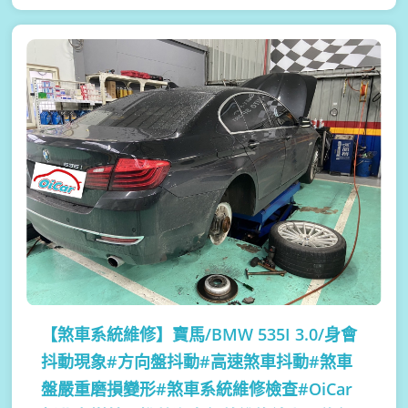
【煞車系統維修】
寶馬/BMW 535I 3.0/身會
抖動現象#方向盤抖動#高速煞車抖動#煞車
盤嚴重磨損變形#煞車系統維修檢查#OiCar