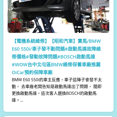
【電機系統維修】
【昭和汽車】寶馬/BMW
E60 550i/車子發不動問題#啟動馬達故障維
修價格#發動故障問題#BOSCH啟動馬達
#WOW台中北屯區BMW維修保養車廠推薦
OiCar預約保障車廠
BMW E60 550i的車主反應，車子這陣子會發不太
動， 去車廠老闆告知是啟動馬達出了問題， 隨即
更換啟動馬達，這次客人選換BOSCH的啟動馬
達。...