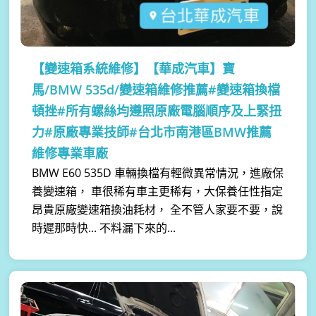
【變速箱系統維修】
【華成汽車】寶
馬/BMW 535d/變速箱維修推薦#變速箱換檔
頓挫#所有螺絲均遵照原廠電腦順序及上緊扭
力#原廠專業技師#台北市南港區BMW推薦
維修專業車廠
BMW E60 535D 車輛換檔有輕微異常情況，進廠保
養變速箱， 車很稀有車主更稀有，大保養任性指定
昂貴原廠變速箱換油耗材， 全不管人家要不要，說
時遲那時快... 不料漏下來的...