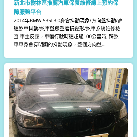
新北市樹林區推薦汽車保養維修線上預約保
障服務平台
2014年BMW 535I 3.0身會抖動現象/方向盤抖動/高
速煞車抖動/煞車盤嚴重磨損變形/煞車系統維修檢
查 車主反應，車輛行駛時速超過100公里時, 踩煞
車車身會有明顯的抖動現象，整個方向盤...