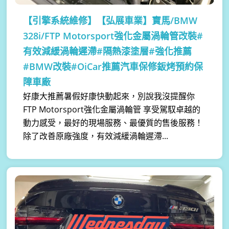
【引擎系統維修】
【弘展車業】寶馬/BMW
328i/FTP Motorsport強化金屬渦輪管改裝#
有效減緩渦輪遲滯#隔熱漆塗層#強化推薦
#BMW改裝#OiCar推薦汽車保修鈑烤預約保
障車廠
好康大推薦暑假好康快動起來，別說我沒提醒你
FTP Motorsport強化金屬渦輪管 享受駕馭卓越的
動力感受，最好的現場服務、最優質的售後服務！
除了改善原廠強度，有效減緩渦輪遲滯...