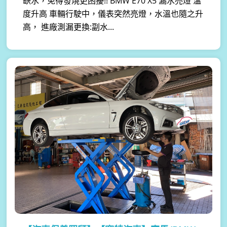
缺水，免得發燒更困擾!! BMW E70 X5 漏水亮燈 溫
度升高 車輛行駛中，儀表突然亮燈，水溫也隨之升
高， 進廠測漏更換:副水...