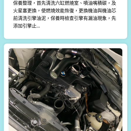
保養整理，首先清洗六缸燃燒室、噴油嘴積碳，及
火星塞更換，使燃燒效能恢復，更換機油與機油芯
前清洗引擎油泥，保養時檢查引擎有漏油現象，先
添加引擎止...