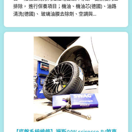
排除， 進行保養項目；機油、機油芯(德國)、油路
清洗(德國)、 玻璃油膜去除劑、空調與...
【底盤系統維修】
福斯/VW scirocco R/煞車