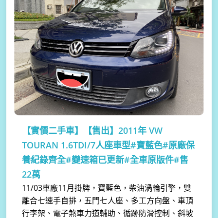
【實價二手車】
【售出】2011年 VW
TOURAN 1.6TDI/7人座車型#寶藍色#原廠保
養紀錄齊全#變速箱已更新#全車原版件#售
22萬
11/03車廠11月掛牌，寶藍色，柴油渦輪引擎，雙
離合七速手自排，五門七人座、多工方向盤、車頂
行李架、電子煞車力道輔助、循跡防滑控制、斜坡