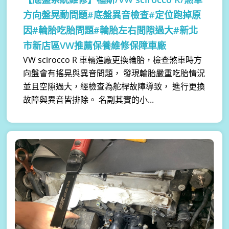
方向盤晃動問題#底盤異音檢查#定位跑掉原
因#輪胎吃胎問題#輪胎左右間隙過大#新北
市新店區VW推薦保養維修保障車廠
VW scirocco R 車輛進廠更換輪胎，檢查煞車時方
向盤會有搖晃與異音問題， 發現輪胎嚴重吃胎情況
並且空隙過大，經檢查為舵桿故障導致， 進行更換
故障與異音皆排除。 名副其實的小...