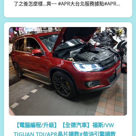
了之後怎麼樣...爽~~ #APR大台北服務據點#APR...
【電腦編程/升級】
【全德汽車】福斯/VW
TIGUAN TDI/APR晶片調教#柴油引擎調教