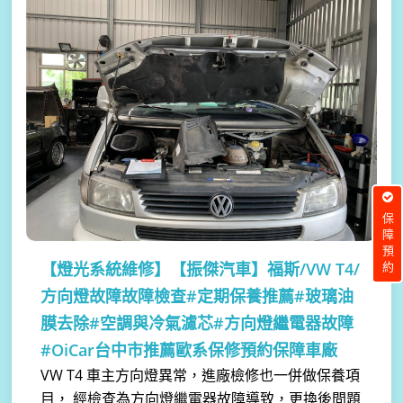
保障預約
【燈光系統維修】
【振傑汽車】福斯/VW T4/
方向燈故障故障檢查#定期保養推薦#玻璃油
膜去除#空調與冷氣濾芯#方向燈繼電器故障
#OiCar台中市推薦歐系保修預約保障車廠
VW T4 車主方向燈異常，進廠檢修也一併做保養項
目， 經檢查為方向燈繼電器故障導致，更換後問題