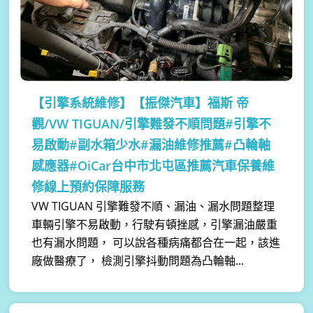
【引擎系統維修】
【振傑汽車】福斯 帝
觀/VW TIGUAN/引擎難發不順問題#引擎不
易啟動#副水箱少水#漏油維修推薦#凸輪軸
感應器#OiCar台中市北屯區推薦汽車保養維
修線上預約保障服務
VW TIGUAN 引擎難發不順、漏油、漏水問題整理
車輛引擎不易啟動，行駛有頓挫感，引擎漏油嚴重
也有漏水問題， 可以說各種病痛都合在一起，該進
廠做醫療了， 檢測引擎抖動問題為凸輪軸...