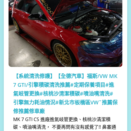
【系統清洗修護】
【全德汽車】福斯/VW MK
7 GTI/引擎積碳清洗推薦#定期保養項目#進
氣岐管更換#核桃沙清潔積碳#噴油嘴清洗#
引擎無力耗油情況#新北市板橋區VWˇ推薦保
修推薦修車廠
MK 7 GTI CS 進廠進氣岐管更換、核桃沙清潔積
碳、噴油嘴清洗， 不要再問有沒有感覺了!! 鼻塞通