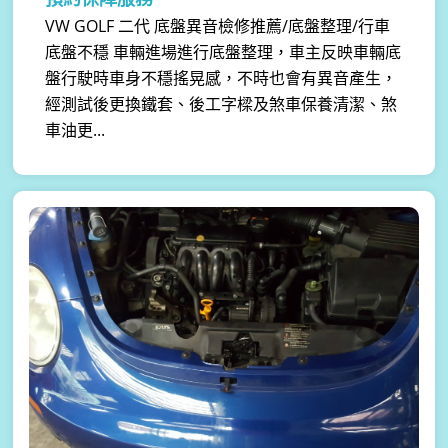
VW GOLF 二代 底盤異音檢修推薦/底盤整理/行車
底盤不穩 車輛進場進行底盤整理，車主反映車輛底
盤行駛時車身不穩搖晃感，不時也會有異音產生，
經測試後更換鐵套、後工字樑及煞車保養清潔、煞
車油更...