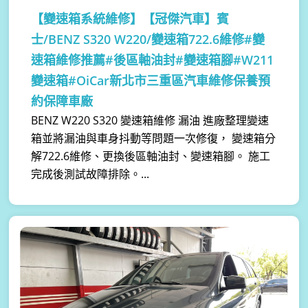
【變速箱系統維修】
【冠傑汽車】賓
士/BENZ S320 W220/變速箱722.6維修#變
速箱維修推薦#後區軸油封#變速箱腳#W211
變速箱#OiCar新北市三重區汽車維修保養預
約保障車廠
BENZ W220 S320 變速箱維修 漏油 進廠整理變速
箱並將漏油與車身抖動等問題一次修復， 變速箱分
解722.6維修、更換後區軸油封、變速箱腳。 施工
完成後測試故障排除。...