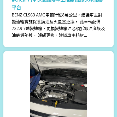
平台
BENZ CLS63 AMG車輛行駛8萬公里，建議車主對
變速箱實施保養換油及火星塞更換， 此車輛配備
722.9 7速變速箱，更換變速箱油必須拆卸油底殼及
油底殼墊片、 濾網更換，建議車主耗材...