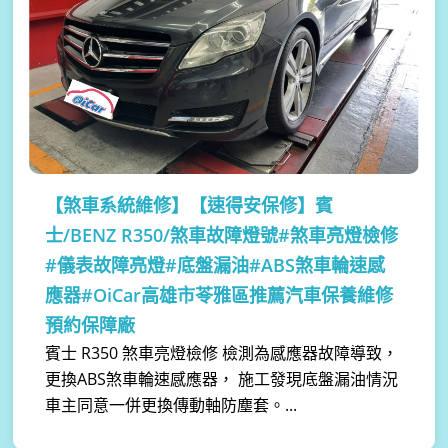
【煞車系統維修】
【速得安保修】賓
士/BENZ R350/煞車故障燈號#煞車亮燈檢修
#儀表故障亮燈#底盤漏油#ABS煞車輪速感
應器#OiCar高雄市苓雅區推薦汽車保養維修
預約保障廠
賓士 R350 煞車亮燈檢修 檢測為感應器故障導致，
更換ABS煞車輪速感應器， 施工發現底盤漏油情況
車主同意一併更換傳動軸防塵套。...