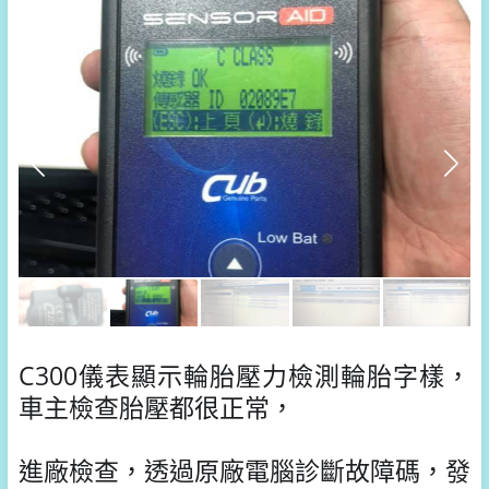
C300儀表顯示輪胎壓力檢測輪胎字樣，
車主檢查胎壓都很正常，
進廠檢查，透過原廠電腦診斷故障碼，發