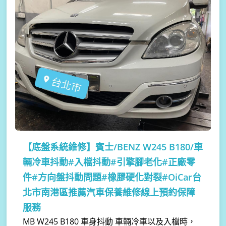
【底盤系統維修】
賓士/BENZ W245 B180/車
輛冷車抖動#入檔抖動#引擎腳老化#正廠零
件#方向盤抖動問題#橡膠硬化對裂#OiCar台
北市南港區推薦汽車保養維修線上預約保障
服務
MB W245 B180 車身抖動 車輛冷車以及入檔時，