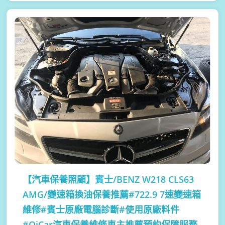
【汽車保養照顧】
賓士/BENZ W218 CLS63
AMG/變速箱換油保養推薦#722.9 7速變速箱
維修#賓士原廠電腦診斷#使用原廠料件
#OiCar汽車保養維修車主推薦預約保障服務