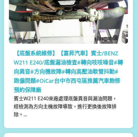
【底盤系統維修】
【富昇汽車】賓士/BENZ
W211 E240/底盤漏油檢查#轉向吱吱噪音#轉
向異音#方向機故障#轉向高壓油軟管抖動#
跑偏問題#OiCar台中市西屯區推薦汽車飽修
預約保障廠
賓士W211 E240來廠處理底盤異音與漏油問題，
經檢測為方向主機故障導致，進行更換後故障排
除。...