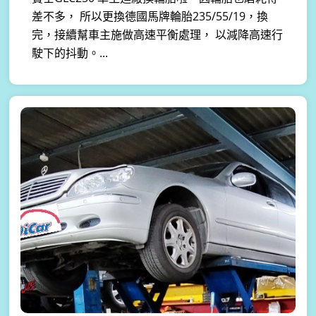
差不多， 所以更換德國馬牌輪胎235/55/19，換
完，接續幫車主施做高速平衡處理， 以減降高速行
駛下的抖動。...