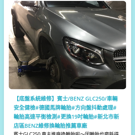
【底盤系統維修】
賓士/BENZ GLC250/車輛
安全健檢#德國馬牌輪胎#方向盤抖動處理#
輪胎高速平衡檢測#更換19吋輪胎#新北市新
店區BENZ維修換輪胎推薦車廠
賓士GLC250 車主進廠換輪胎啦～因輪胎也磨耗得