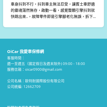
車身抖到不行，抖到車主無法忍受，讓賓士車舒適
的靈魂蕩然無存，啟動一看，感覺整顆引擎抖到就
快跳出來..，故障零件即是引擎腳老化無誤，拆下...
OiCar 我愛車保修網
客服時間：
週一至週五（國定假日及週末除外) 09:00 - 18:00
服務信箱：oicar0900@gmail.com
公司名稱：歐特耐國際股份有限公司
公司統編: 12662709