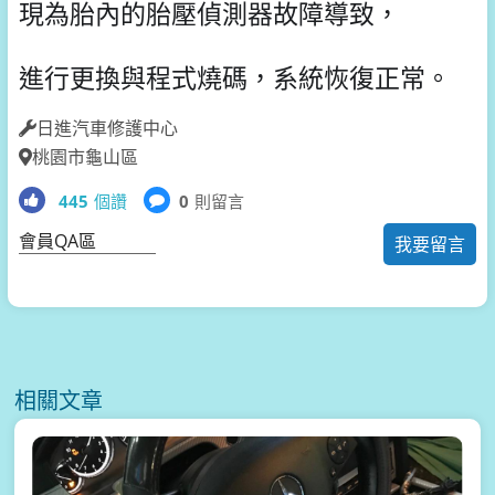
現為胎內的胎壓偵測器故障導致，
進行更換與程式燒碼，系統恢復正常。
日進汽車修護中心
桃園市龜山區
445
個讚
0
則留言
會員QA區
我要留言
相關文章