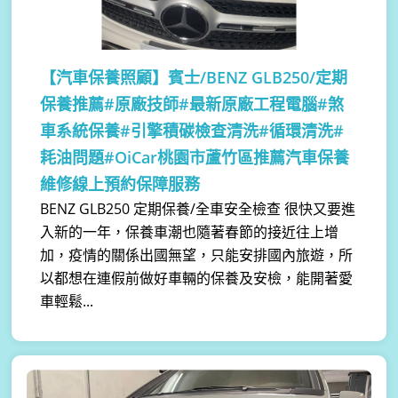
【汽車保養照顧】
賓士/BENZ GLB250/定期
保養推薦#原廠技師#最新原廠工程電腦#煞
車系統保養#引擎積碳檢查清洗#循環清洗#
耗油問題#OiCar桃園市蘆竹區推薦汽車保養
維修線上預約保障服務
BENZ GLB250 定期保養/全車安全檢查 很快又要進
入新的一年，保養車潮也隨著春節的接近往上增
加，疫情的關係出國無望，只能安排國內旅遊，所
以都想在連假前做好車輛的保養及安檢，能開著愛
車輕鬆...