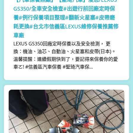
GS350/全車安全檢查#出遊行前回廠定時保
養#例行保養項目整理#翻新火星塞#皮帶磨
耗更換#台北市信義區LEXUS維修保養推薦修
車廠
LEXUS GS350回廠定時保養以及安全檢測， 更
換：機油、油芯、自動油、火星塞和皮帶(日本)。
溫馨提醒：連續假期快到了，要記得來保養你的愛
車ㄛ! #信義區汽車保養 #聖琦汽車保...