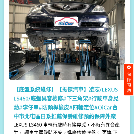
保障預約
【底盤系統維修】
【振傑汽車】凌志/LEXUS
LS460/底盤異音檢修#下三角架#行駛車身晃
動#李仔串#防傾桿橡皮#四輪定位#OiCar台
中市北屯區日系推薦保養維修預約保障外廠
LEXUS LS460 車輛行駛時有搖晃感，不時有異音產
生， 讓車主駕駛時不安，進廠檢修底盤。 更換:下