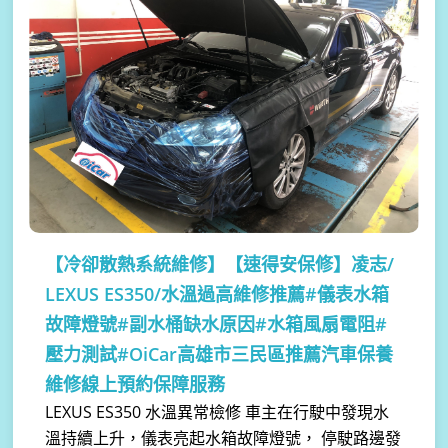
【冷卻散熱系統維修】
【速得安保修】凌志/
LEXUS ES350/水溫過高維修推薦#儀表水箱
故障燈號#副水桶缺水原因#水箱風扇電阻#
壓力測試#OiCar高雄市三民區推薦汽車保養
維修線上預約保障服務
LEXUS ES350 水溫異常檢修 車主在行駛中發現水
溫持續上升，儀表亮起水箱故障燈號， 停駛路邊發