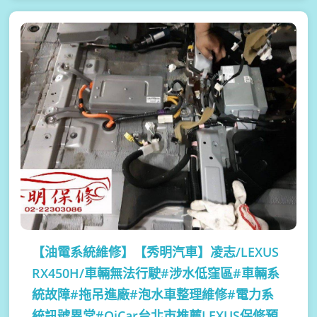
【油電系統維修】
【秀明汽車】凌志/LEXUS
RX450H/車輛無法行駛#涉水低窪區#車輛系
統故障#拖吊進廠#泡水車整理維修#電力系
統訊號異常#OiCar台北市推薦LEXUS保修預