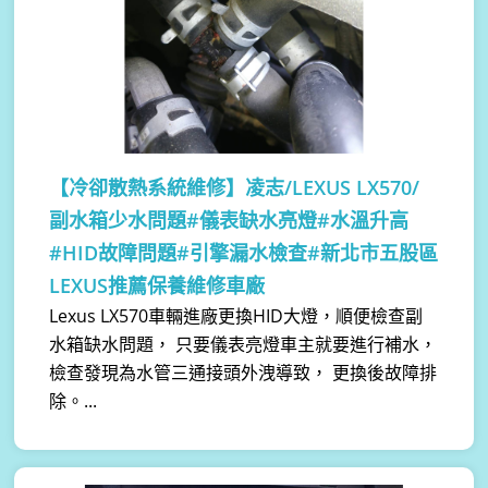
【冷卻散熱系統維修】
凌志/LEXUS LX570/
副水箱少水問題#儀表缺水亮燈#水溫升高
#HID故障問題#引擎漏水檢查#新北市五股區
LEXUS推薦保養維修車廠
Lexus LX570車輛進廠更換HID大燈，順便檢查副
水箱缺水問題， 只要儀表亮燈車主就要進行補水，
檢查發現為水管三通接頭外洩導致， 更換後故障排
除。...