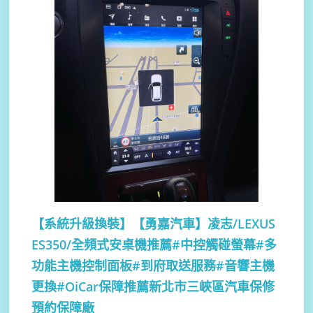
【系統升級換裝】
【勇嘉汽車】凌志/LEXUS
ES350/全頻式安桌機推薦#中控觸碰螢幕#多
功能主機控制面板#到府取送服務#音響主機
更換#OiCar保障推薦新北市三峽區汽車保修
預約保障廠