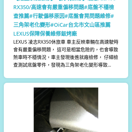
RX350/高速會有嚴重偏移問題#底盤不穩檢
查推薦#行駛偏移原因#底盤會晃問題維修#
三角架老化變形#OiCar台北市文山區推薦
LEXUS保障保養維修鈑烤廠
LEXUS 凌志RX350休旅車 車主反映車輛在高速駛時
會有嚴重偏移問題， 這可是相當危險的，也會導致
煞車時不穩情況，車主發現後進就廠檢修， 仔細檢
查測試底盤零件，發現為三角架老化變形導致...