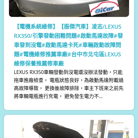
【電機系統維修】
【振傑汽車】凌志/LEXUS
RX350/引擎發動困難問題#啟動馬達故障#發
車發到沒電#啟動馬達卡死#車輛啟動故障問
題#電機維修推薦車廠#台中市北屯區LEXUS
維修保養推薦修車廠
LEXUS RX350車輛發動到沒電還沒辦法發動，只能
拖車進廠檢查， 電瓶狀態良好，為啟動馬達附載過
高故障導致， 更換後故障排除，車主下班來之前先
將車輛電瓶進行充電， 避免發生電力不...