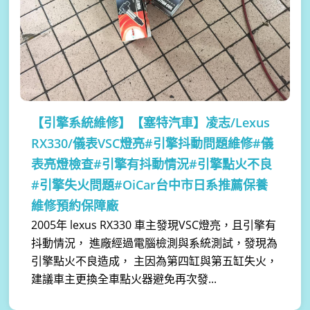
【引擎系統維修】
【塞特汽車】凌志/Lexus
RX330/儀表VSC燈亮#引擎抖動問題維修#儀
表亮燈檢查#引擎有抖動情況#引擎點火不良
#引擎失火問題#OiCar台中市日系推薦保養
維修預約保障廠
2005年 lexus RX330 車主發現VSC燈亮，且引擎有
抖動情況， 進廠經過電腦檢測與系統測試，發現為
引擎點火不良造成， 主因為第四缸與第五缸失火，
建議車主更換全車點火器避免再次發...