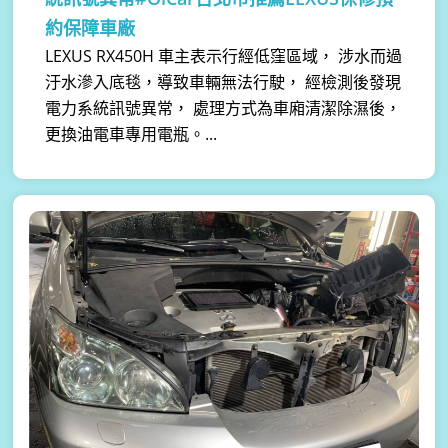
約保障車廠
LEXUS RX450H 車主表示行經低窪區域， 涉水而過
汙水滲入底毯，導致車輛無法行駛， 經檢測後發現
電力系統訊號異常， 處理方式為車廂清潔除濕後，
更換油電車專用電瓶。...