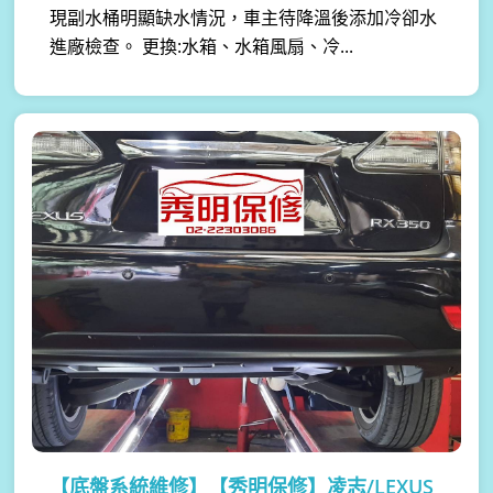
現副水桶明顯缺水情況，車主待降溫後添加冷卻水
進廠檢查。 更換:水箱、水箱風扇、冷...
【底盤系統維修】
【秀明保修】凌志/LEXUS