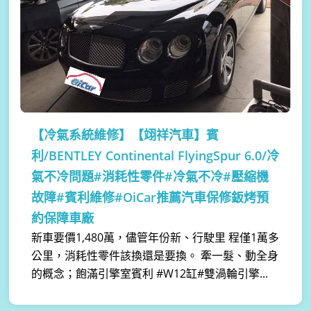
【冷氣系統維修】
【翊祥汽車】賓
利/BENTLEY Continental FlyingSpur 6.0/冷
氣不冷問題#消耗性零件#冷氣不冷#壓縮機
故障#賓利維修#OiCar推薦汽車保修鈑烤預
約保障車廠
新車要價1,480萬，儘管年份新、行駛里 程僅1萬多
公里，消耗性零件該換還是要換。 牽一髮、動全身
的概念；飽滿引擎室賓利 #W12缸#雙渦輪引擎...