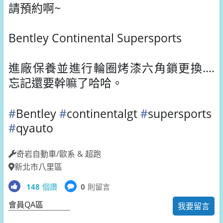
請預約啊~
Bentley Continental Supersports
進廠保養並進行輪圈烤漆六角鎖更換....
忘記還要幹嘛了哈哈。
#
Bentley
#
continentalgt
#
supersports
#
qyauto
奇岩自動車/歐系 & 超跑
新北市八里區
148
個讚
0
則留言
會員QA區
我要留言