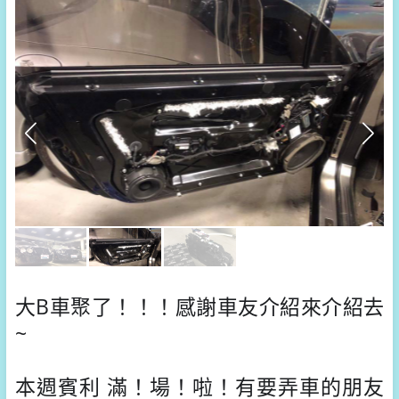
大B車聚了！！！
感謝車友介紹來介紹去
~
本週賓利 滿！場！啦！
有要弄車的朋友