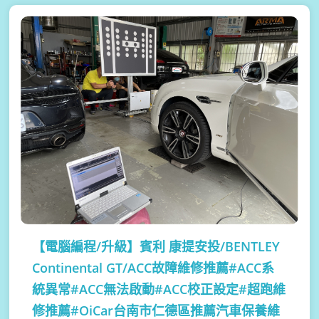
【電腦編程/升級】
賓利 康提安投/BENTLEY
Continental GT/ACC故障維修推薦#ACC系
統異常#ACC無法啟動#ACC校正設定#超跑維
修推薦#OiCar台南市仁德區推薦汽車保養維