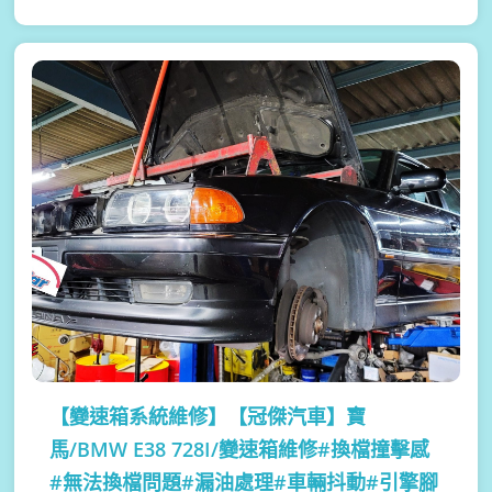
【變速箱系統維修】
【冠傑汽車】寶
馬/BMW E38 728I/變速箱維修#換檔撞擊感
#無法換檔問題#漏油處理#車輛抖動#引擎腳