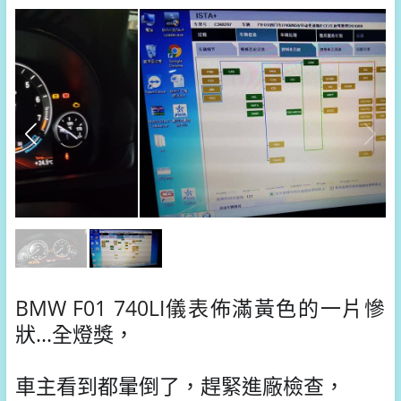
BMW
F01
740LI儀表
佈滿黃色的一片慘
狀...全燈獎，
車主看到都暈倒了，趕緊進廠檢查，