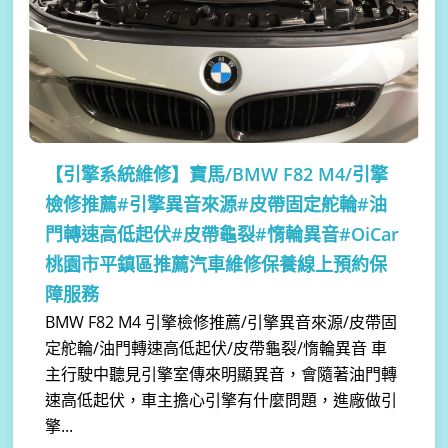
【引擎系統維修】
寶馬/BMW F82 M4/引擎
檢修推薦#引擎異音來源#皮帶固定舵輪#油
門轉速高低起伏#皮帶龜裂#惰輪異音#OiCar
桃園市平鎮區推薦汽車維修保養線上預約保
障服務
BMW F82 M4 引擎檢修推薦/引擎異音來源/皮帶固
定舵輪/油門轉速高低起伏/皮帶龜裂/惰輪異音 車
主行駛中聽見引擎室傳來明顯異音，會隨著油門轉
速高低起伏，車主擔心引擎有什麼問題，進廠做引
擎...