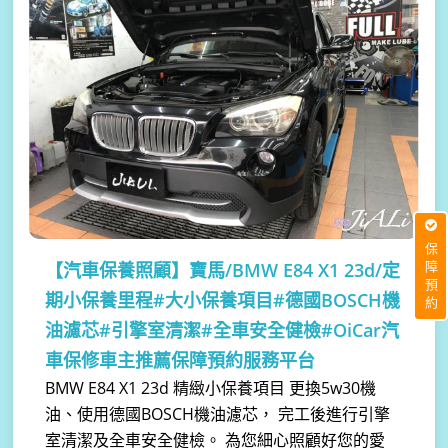
保障預約
【汽車保養照顧】
寶馬/BMW E84 X1 23d/定
期小保養里程#大小保養項目#德國BOSCH機
油濾芯#引擎室清潔#全車安全健檢#OiCar汽
車保修車主推薦保障預約服務平台
BMW E84 X1 23d 精緻小保養項目 更換5w30機
油、使用德國BOSCH機油濾芯， 完工後進行引擎
室清潔及全車安全健檢。 為您細心照顧好您的愛