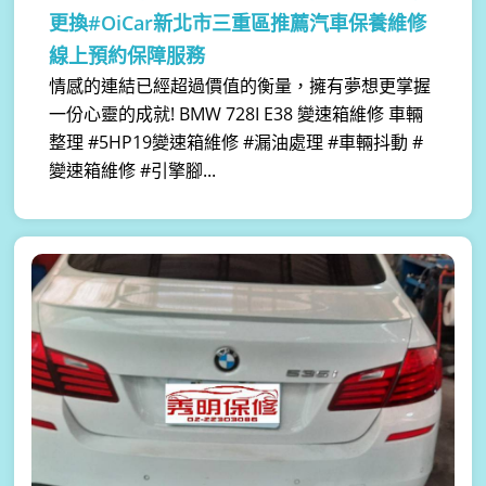
更換#OiCar新北市三重區推薦汽車保養維修
線上預約保障服務
情感的連結已經超過價值的衡量，擁有夢想更掌握
一份心靈的成就! BMW 728I E38 變速箱維修 車輛
整理 #5HP19變速箱維修 #漏油處理 #車輛抖動 #
變速箱維修 #引擎腳...