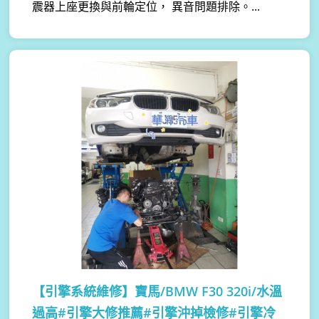
震器上座更換與前輪定位， 異音問題排除。...
【引擎系統維修】
寶馬/BMW F30 320i/水溫
過高#引擎大修推薦#引擎沖掉檢修#引擎冷