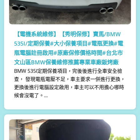
【電機系統維修】
【秀明保修】寶馬/BMW
535I/定期保養#大小保養項目#電瓶更換#電
瓶電腦註冊啟用#原廠保修價格時間#台北市
文山區BMW保養維修推薦專業車廠鈑烤廠
BMW 535I定期保養項目，完後後進行全車安全檢
查， 發現電瓶電壓不足，車主要求一併進行更換，
更換後進行電腦設定啟用，車主可以不用擔心哪時
候會沒電了。...