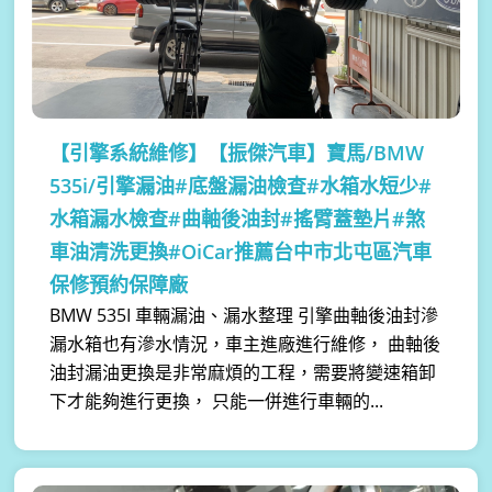
【引擎系統維修】
【振傑汽車】寶馬/BMW
535i/引擎漏油#底盤漏油檢查#水箱水短少#
水箱漏水檢查#曲軸後油封#搖臂蓋墊片#煞
車油清洗更換#OiCar推薦台中市北屯區汽車
保修預約保障廠
BMW 535I 車輛漏油、漏水整理 引擎曲軸後油封滲
漏水箱也有滲水情況，車主進廠進行維修， 曲軸後
油封漏油更換是非常麻煩的工程，需要將變速箱卸
下才能夠進行更換， 只能一併進行車輛的...