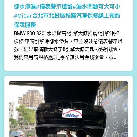
卻水滲漏#儀表警示燈號#漏水問題可大可小
#OiCar台北市北投區推薦汽車保修線上預約
保障服務
BMW F30 320i 水溫過高/引擎大修推薦/引擎沖掉
檢修 車輛引擎冷卻水滲漏，車主沒注意儀表警示燈
號，結果事情就大條了!!引擎大修走起~找對問題，
我們只用高規格處理_專業無法用金錢衡量，或...