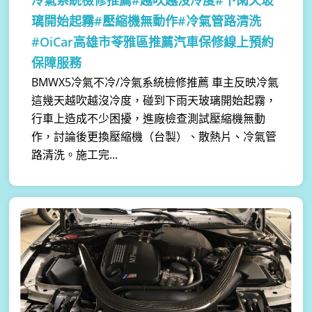
冷氣系統檢修推薦#越吹越沒冷度#下雨天玻
璃開始起霧#壓縮機無動作#冷氣管路清洗
#OiCar高雄市苓雅區推薦汽車保修線上預約
保障服務
BMWX5冷氣不冷/冷氣系統檢修推薦 車主反映冷氣
這幾天越吹越沒冷度，碰到下雨天玻璃開始起霧，
行車上造成不少困擾，進廠檢查測試壓縮機無動
作，討論後更換壓縮機（台製）、散熱片、冷氣管
路清洗。施工完...