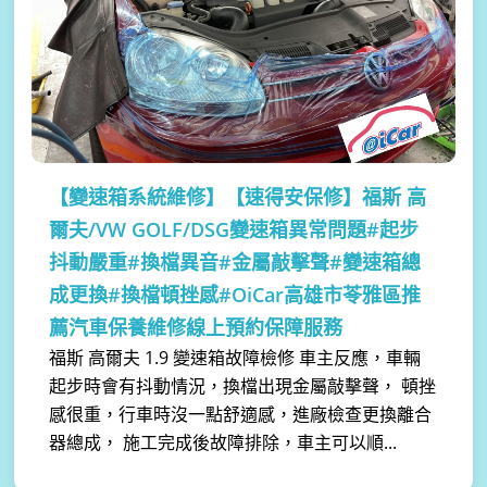
【變速箱系統維修】
【速得安保修】福斯 高
爾夫/VW GOLF/DSG變速箱異常問題#起步
抖動嚴重#換檔異音#金屬敲擊聲#變速箱總
成更換#換檔頓挫感#OiCar高雄市苓雅區推
薦汽車保養維修線上預約保障服務
福斯 高爾夫 1.9 變速箱故障檢修 車主反應，車輛
起步時會有抖動情況，換檔出現金屬敲擊聲， 頓挫
感很重，行車時沒一點舒適感，進廠檢查更換離合
器總成， 施工完成後故障排除，車主可以順...