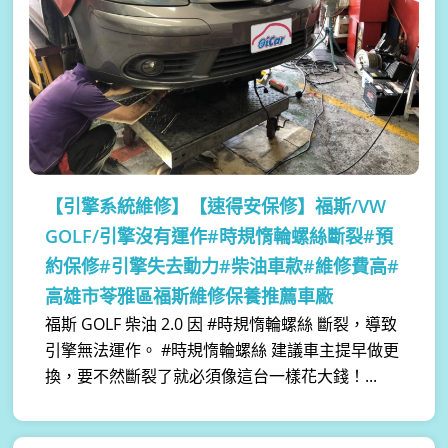
【引擎系統維修】
【速得安保修】福斯/VW
GOLF/引擎沒有運作#時規惰輪螺絲斷裂#預
約保修#引擎失去動力#柴油車款#維修費高#
高雄市苓雅區福斯維修保養推薦車廠
福斯 GOLF 柴油 2.0 因 #時規惰輪螺絲 斷裂，導致
引擎無法運作。 #時規惰輪螺絲 建議車主提早做更
換，要不然斷裂了就必須像這台一樣花大錢！...