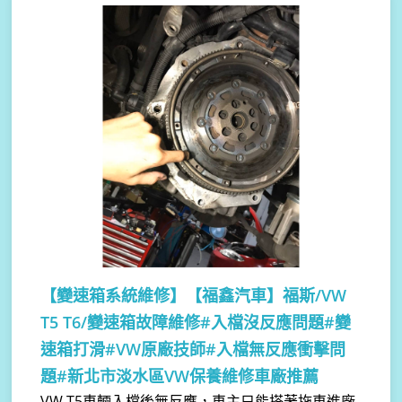
【變速箱系統維修】
【福鑫汽車】福斯/VW
T5 T6/變速箱故障維修#入檔沒反應問題#變
速箱打滑#VW原廠技師#入檔無反應衝擊問
題#新北市淡水區VW保養維修車廠推薦
VW T5車輛入檔後無反應，車主只能搭著拖車進廠