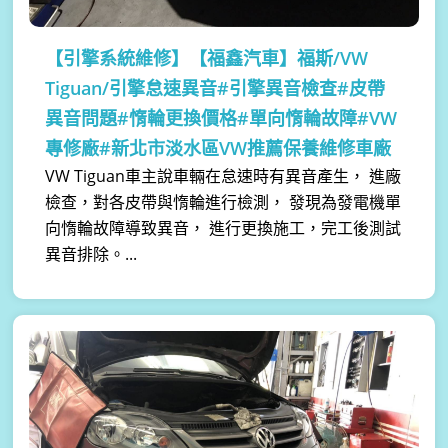
【引擎系統維修】
【福鑫汽車】福斯/VW
Tiguan/引擎怠速異音#引擎異音檢查#皮帶
異音問題#惰輪更換價格#單向惰輪故障#VW
專修廠#新北市淡水區VW推薦保養維修車廠
VW Tiguan車主說車輛在怠速時有異音產生， 進廠
檢查，對各皮帶與惰輪進行檢測， 發現為發電機單
向惰輪故障導致異音， 進行更換施工，完工後測試
異音排除。...