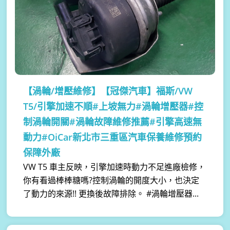
【渦輪/增壓維修】
【冠傑汽車】福斯/VW
T5/引擎加速不順#上坡無力#渦輪增壓器#控
制渦輪開關#渦輪故障維修推薦#引擎高速無
動力#OiCar新北市三重區汽車保養維修預約
保障外廠
VW T5 車主反映，引擎加速時動力不足進廠檢修，
你有看過棒棒糖嗎?控制渦輪的開度大小，也決定
了動力的來源!! 更換後故障排除。 #渦輪增壓器...