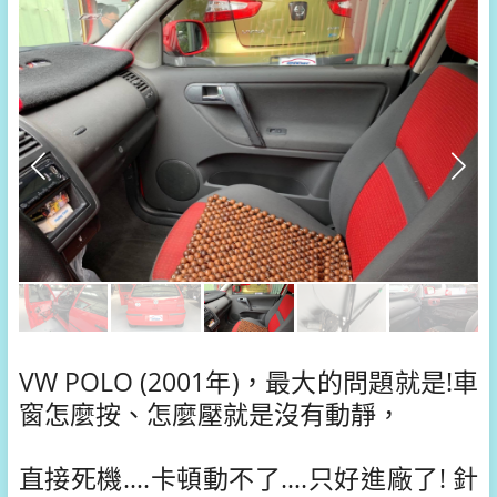
VW POLO (2001年)，最大的問題就是!車
窗怎麼按、怎麼壓就是沒有動靜，
直接死機….卡頓動不了….只好進廠了! 針