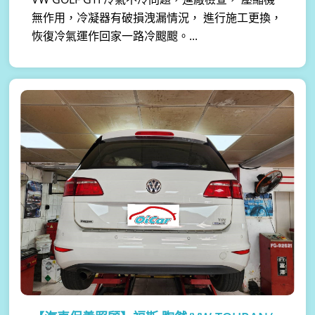
無作用，冷凝器有破損洩漏情況， 進行施工更換，
恢復冷氣運作回家一路冷颼颼。...