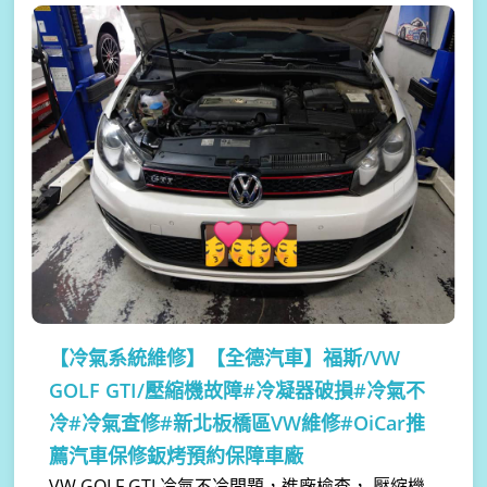
【冷氣系統維修】
【全德汽車】福斯/VW
GOLF GTI/壓縮機故障#冷凝器破損#冷氣不
冷#冷氣查修#新北板橋區VW維修#OiCar推
薦汽車保修鈑烤預約保障車廠
VW GOLF GTI 冷氣不冷問題，進廠檢查， 壓縮機