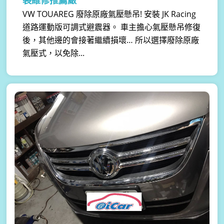
裝維修推薦廠
VW TOUAREG 廢除原廠氣壓懸吊! 安裝 JK Racing
道路運動版可調式避震器。 車主擔心氣壓懸吊修復
後，其他邊的會接著繼續損壞… 所以選擇廢除原廠
氣壓式，以免除...