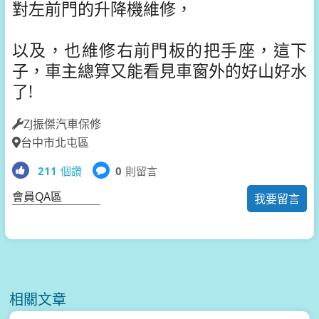
對左前門的升降機維修，
以及，也維修右前門板的把手座，這下
子，車主總算又能看見車窗外的好山好水
了!
ZJ振傑汽車保修
台中市北屯區
211
個讚
0
則留言
會員QA區
我要留言
相關文章