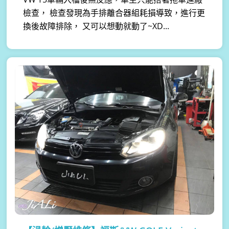
檢查， 檢查發現為手排離合器組耗損導致，進行更
換後故障排除， 又可以想動就動了~XD...