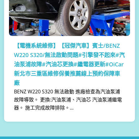
【電機系統維修】
【冠傑汽車】賓士/BENZ
W220 S320/無法啟動問題#引擎發不起來#汽
油泵浦故障#汽油芯更換#繼電器更新#OiCar
新北市三重區維修保養推薦線上預約保障車
廠
BENZ W220 S320 無法啟動 進廠檢查為汽油泵浦
故障導致。 更換:汽油泵浦、汽油芯 汽油泵浦繼電
器。 施工完成故障排除。...