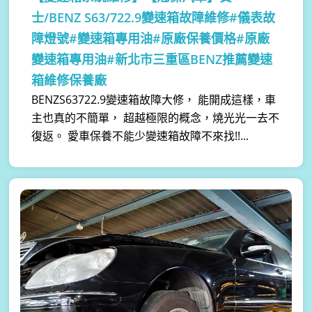
士/BENZ S63/722.9變速箱故障維修#儀表故
障燈號#變速箱專用油#原廠保養價格#原廠
變速箱專用油#新北市三重區BENZ推薦變速
箱維修保養廠
BENZS63722.9變速箱故障大修， 能開成這樣，車
主也真的不簡單， 超越極限的概念，燒光光一去不
復返。 愛車保養不能少變速箱故障不來找!!...