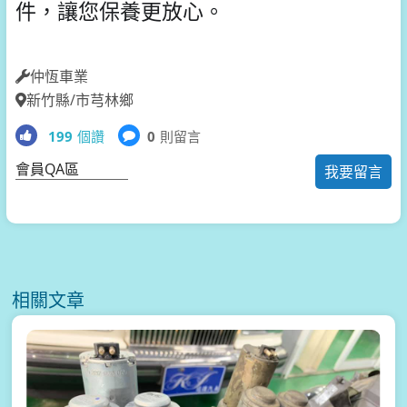
件，讓您保養更放心。
仲恆車業
新竹縣/市芎林鄉
199
個讚
0
則留言
會員QA區
我要留言
相關文章