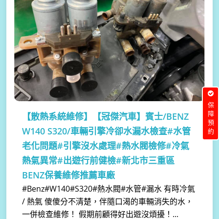
保障預約
【散熱系統維修】
【冠傑汽車】賓士/BENZ
W140 S320/車輛引擎冷卻水漏水檢查#水管
老化問題#引擎沒水處理#熱水閥檢修#冷氣
熱氣異常#出遊行前健檢#新北市三重區
BENZ保養維修推薦車廠
#Benz#W140#S320#熱水閥#水管#漏水 有時冷氣
/ 熱氣 傻傻分不清楚，伴隨口渴的車輛消失的水，
一併檢查維修！ 假期前顧得好出遊沒煩擾！...