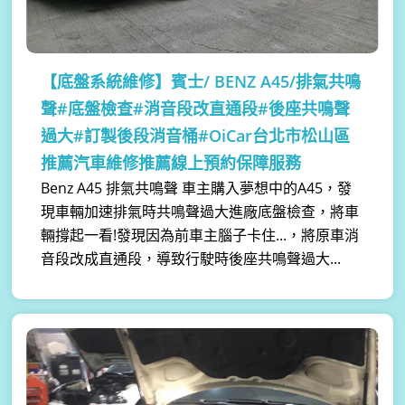
【底盤系統維修】
賓士/ BENZ A45/排氣共鳴
聲#底盤檢查#消音段改直通段#後座共鳴聲
過大#訂製後段消音桶#OiCar台北市松山區
推薦汽車維修推薦線上預約保障服務
Benz A45 排氣共鳴聲 車主購入夢想中的A45，發
現車輛加速排氣時共鳴聲過大進廠底盤檢查，將車
輛撐起一看!發現因為前車主腦子卡住...，將原車消
音段改成直通段，導致行駛時後座共鳴聲過大...