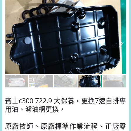
賓士c300 722.9 大保養，更換7速自排專
用油、濾油網更換，
原廠技師、原廠標準作業流程、正廠零