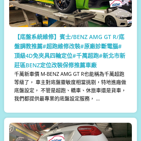
【底盤系統維修】
賓士/BENZ AMG GT R/底
盤調教推薦#超跑維修改裝#原廠診斷電腦#
頂級4D免夾具四輪定位#千萬超跑#新北市新
莊區BENZ定位改裝保修推薦車廠
千萬新車價 M-BENZ AMG GT R也能稱為千萬超跑
等級了， 車主對底盤靈敏度相當挑剔，特地進廠做
底盤設定， 不管是超跑、轎車、休旅車還是貨車，
我們都提供最專業的底盤設定服務， ...