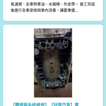
氣濾網、全車煞車油、水箱精、外皮帶。 施工完成
後進行全車安檢與車內消毒，讓愛車健...
【變速箱系統維修】
【冠傑汽車】賓