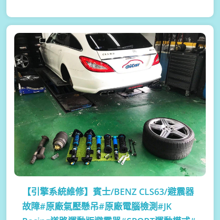
【引擎系統維修】
賓士/BENZ CLS63/避震器
故障#原廠氣壓懸吊#原廠電腦檢測#JK