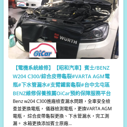
【電機系統維修】
【昭和汽車】賓士/BENZ
W204 C300/綜合皮帶龜裂#VARTA AGM電
瓶#下水管漏水#支臂鐵套龜裂#台中北屯區
BENZ維修保養推薦OiCar預約保障服務平台
Benz w204 C300進廠檢查漏水問題，全車安全檢
查並更換電瓶， 儀器檢測電瓶，更換VARTA AGM
電瓶， 綜合皮帶龜裂更換、下水管漏水，完工測
漏。 水箱更換添加賓士原廠...