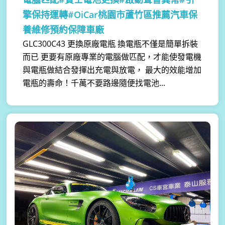
擎保持運轉#OiCar桃園市蘆竹區推薦汽車保
養維修預約保障車廠
GLC300C43 更換原廠電瓶 換電瓶不僅是簡單拆裝
而已 更要有原廠專業的電腦做匹配，才能使發電機
與電瓶做結合發揮出充電與放電， 最大的效能增加
電瓶的壽命！千萬不要路邊隨便找電池...