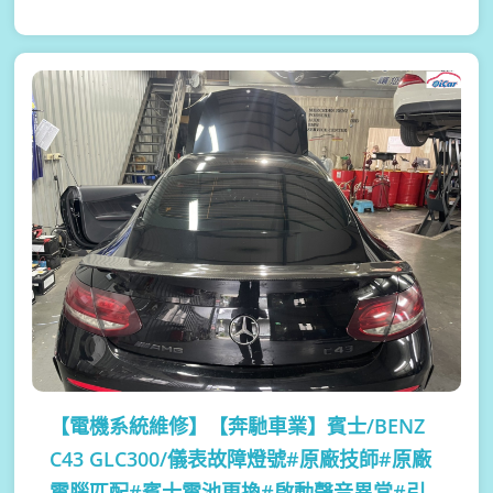
【電機系統維修】
【奔馳車業】賓士/BENZ
C43 GLC300/儀表故障燈號#原廠技師#原廠
電腦匹配#賓士電池更換#啟動聲音異常#引