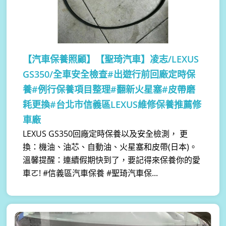
【汽車保養照顧】
【聖琦汽車】凌志/LEXUS
GS350/全車安全檢查#出遊行前回廠定時保
養#例行保養項目整理#翻新火星塞#皮帶磨
耗更換#台北市信義區LEXUS維修保養推薦修
車廠
LEXUS GS350回廠定時保養以及安全檢測， 更
換：機油、油芯、自動油、火星塞和皮帶(日本)。
溫馨提醒：連續假期快到了，要記得來保養你的愛
車ㄛ! #信義區汽車保養 #聖琦汽車保...