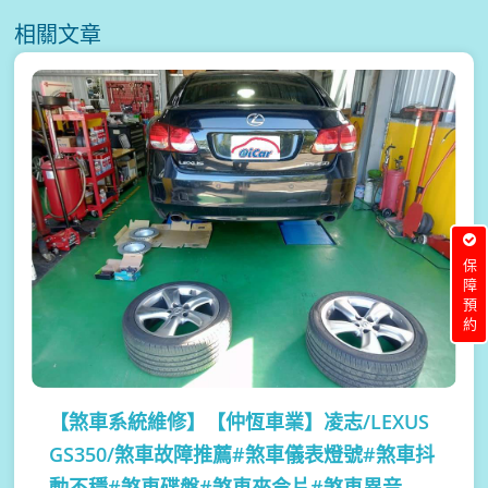
相關文章
保障預約
【煞車系統維修】
【仲恆車業】凌志/LEXUS
GS350/煞車故障推薦#煞車儀表燈號#煞車抖
動不穩#煞車碟盤#煞車來令片#煞車異音