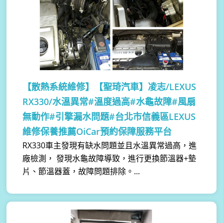
【散熱系統維修】
【聖琦汽車】凌志/LEXUS
RX330/水溫異常#溫度過高#水龜故障#風扇
無動作#引擎漏水問題#台北市信義區LEXUS
維修保養推薦OiCar預約保障服務平台
RX330車主發現有缺水問題並且水溫異常過高，進
廠檢測， 發現水龜故障導致，進行更換節溫器+墊
片、節溫器蓋，故障問題排除。...