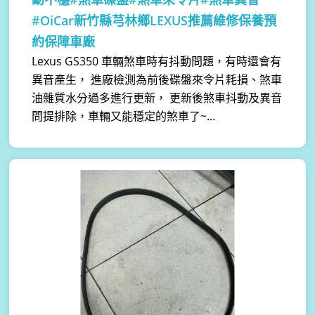
#OiCar新竹縣芎林鄉LEXUS推薦維修保養預
約保障車廠
Lexus GS350 車輛煞車時有抖動問題，有時還會有
異音產生， 進廠檢測為前後碟盤來令片耗損、煞車
油雜質水分過多進行更新， 更新後煞車抖動及異音
問提排除，車輛又能穩定的煞車了~...