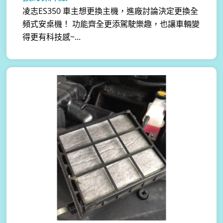
凌志ES350 車主想更換主機，進廠討論決定更換全
頻式安桌機！ 功能齊全更添駕駛樂趣，也讓車輛變
得更有科技感~...