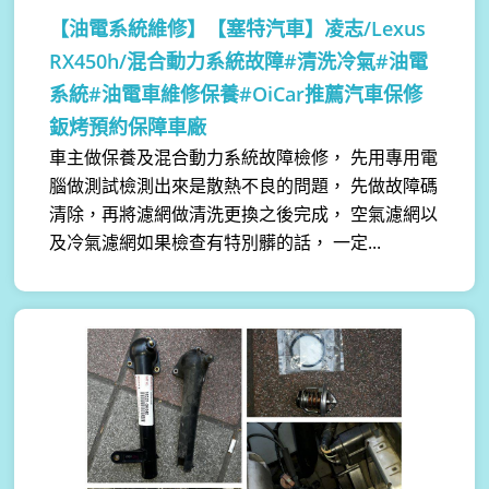
【油電系統維修】
【塞特汽車】凌志/Lexus
RX450h/混合動力系統故障#清洗冷氣#油電
系統#油電車維修保養#OiCar推薦汽車保修
鈑烤預約保障車廠
車主做保養及混合動力系統故障檢修， 先用專用電
腦做測試檢測出來是散熱不良的問題， 先做故障碼
清除，再將濾網做清洗更換之後完成， 空氣濾網以
及冷氣濾網如果檢查有特別髒的話， 一定...