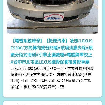
【電機系統維修】
【振傑汽車】凌志/LEXUS
ES300/方向轉向異音問題#玻璃油膜去除#原
廠分段式雨刷#引擎止漏處理#電腦歸零校正
#台中市北屯區LEXUS維修保養推薦修車廠
LEXUS ES300 (2002年)，這一回，主要針對方向系
統查修，更換方向機惰桿， 方向系統止漏劑(含專
用油)，除此之外，其他項目有：德國機油(含電腦
診斷)、 機油芯(美製高流量)、空...