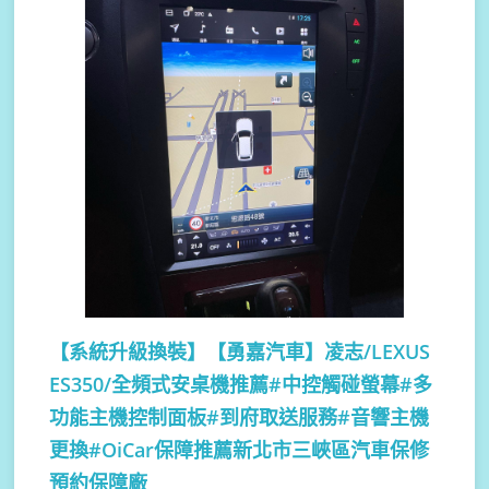
【系統升級換裝】
【勇嘉汽車】凌志/LEXUS
ES350/全頻式安桌機推薦#中控觸碰螢幕#多
功能主機控制面板#到府取送服務#音響主機
更換#OiCar保障推薦新北市三峽區汽車保修
預約保障廠