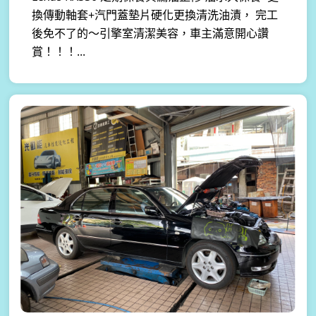
換傳動軸套+汽門蓋墊片硬化更換清洗油漬， 完工
後免不了的～引擎室清潔美容，車主滿意開心讚
賞！！！...