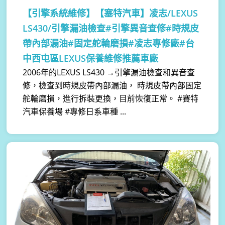
【引擎系統維修】
【塞特汽車】凌志/LEXUS
LS430/引擎漏油檢查#引擎異音查修#時規皮
帶內部漏油#固定舵輪磨損#凌志專修廠#台
中西屯區LEXUS保養維修推薦車廠
2006年的LEXUS LS430 →引擎漏油檢查和異音查
修，檢查到時規皮帶內部漏油， 時規皮帶內部固定
舵輪磨損，進行拆裝更換，目前恢復正常。 #賽特
汽車保養場 #專修日系車種 ...