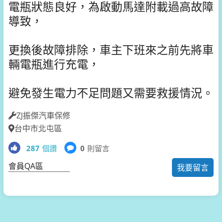
電瓶狀態良好，為啟動馬達附載過高故障
導致，
更換後故障排除，車主下班來之前先將車
輛電瓶進行充電，
避免發生電力不足問題又需要救援情況。
ZJ振傑汽車保修
台中市北屯區
287
個讚
0
則留言
會員QA區
我要留言