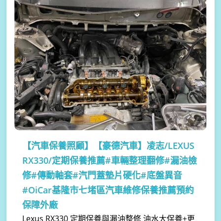
【汽車保養照顧】
【豪德汽車】凌志/LEXUS
RX330/定期保養推薦#車輛整理翻修#漏油檢
修#傳動軸套#汽門蓋墊片硬化#底盤異音
#OiCar基隆市七堵區汽車維修保養推薦預約
保障外廠
Lexus RX330 定期保養與漏油整修 油水大保養+更