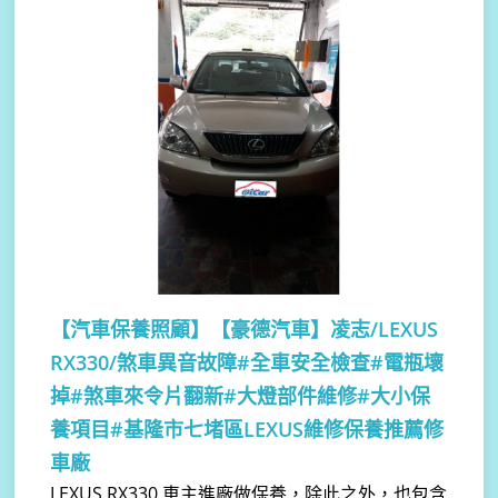
【汽車保養照顧】
【豪德汽車】凌志/LEXUS
RX330/煞車異音故障#全車安全檢查#電瓶壞
掉#煞車來令片翻新#大燈部件維修#大小保
養項目#基隆市七堵區LEXUS維修保養推薦修
車廠
LEXUS RX330 車主進廠做保養，除此之外，也包含