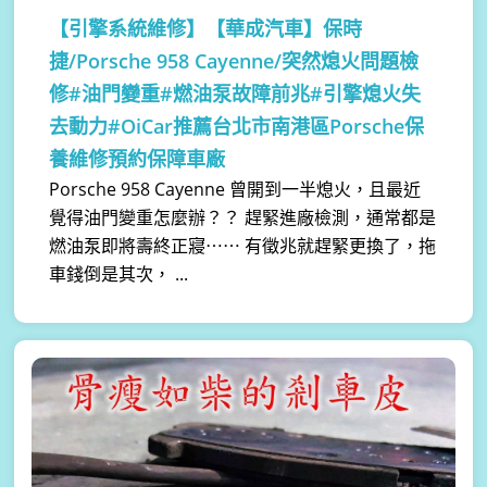
【引擎系統維修】
【華成汽車】保時
捷/Porsche 958 Cayenne/突然熄火問題檢
修#油門變重#燃油泵故障前兆#引擎熄火失
去動力#OiCar推薦台北市南港區Porsche保
養維修預約保障車廠
Porsche 958 Cayenne 曾開到一半熄火，且最近
覺得油門變重怎麼辦？？ 趕緊進廠檢測，通常都是
燃油泵即將壽終正寢⋯⋯ 有徵兆就趕緊更換了，拖
車錢倒是其次， ...