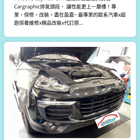
Cargraphic排氣頭段， 讓性能更上ㄧ層樓！專
業，保修，改裝，盡在盈嘉~ 最專業的歐系汽車x超
跑保養維修x精品改裝x代訂原...