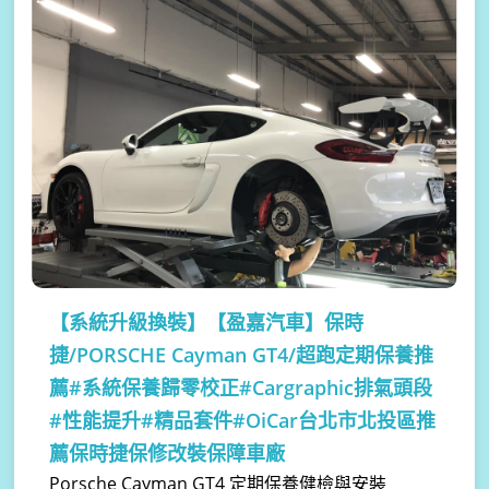
【系統升級換裝】
【盈嘉汽車】保時
捷/PORSCHE Cayman GT4/超跑定期保養推
薦#系統保養歸零校正#Cargraphic排氣頭段
#性能提升#精品套件#OiCar台北市北投區推
薦保時捷保修改裝保障車廠
Porsche Cayman GT4 定期保養健檢與安裝