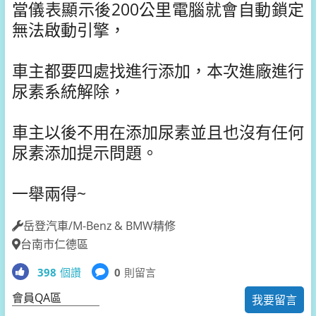
當儀表顯示後200公里電腦就會自動鎖定
無法啟動引擎，
車主都要四處找進行添加，本次進廠進行
尿素系統解除，
車主以後不用在添加尿素並且也沒有任何
尿素添加提示問題。
一舉兩得~
岳登汽車/M-Benz & BMW精修
台南市仁德區
398
個讚
0
則留言
會員QA區
我要留言