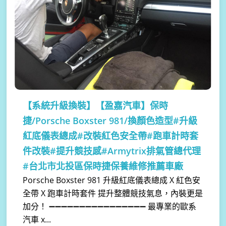
【系統升級換裝】
【盈嘉汽車】保時
捷/Porsche Boxster 981/換顏色造型#升級
紅底儀表總成#改裝紅色安全帶#跑車計時套
件改裝#提升競技感#Armytrix排氣管總代理
#台北市北投區保時捷保養維修推薦車廠
Porsche Boxster 981 升級紅底儀表總成 X 紅色安
全帶 X 跑車計時套件 提升整體競技氣息，內裝更是
加分！ ➖➖➖➖➖➖➖➖➖➖➖➖➖➖➖➖ 最專業的歐系
汽車 x...