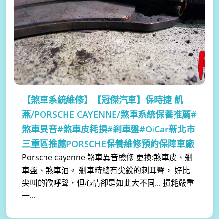
【煞車系統維修】
【冠傑汽車】保時捷 凱
燕/PORSCHE CAYENNE/煞車系統保養推薦#
煞車異音#煞車皮耗損#剎車盤#OiCar新北市
三重區推薦PORSCHE保養維修預約保障車廠
Porsche cayenne 煞車異音檢修 更換:煞車皮、剎
車盤、煞車油。 剎車時總有尖銳的刺耳聲， 好比
尖叫的歡呼聲，但心情卻是如此大不同... 損耗嚴重
一...