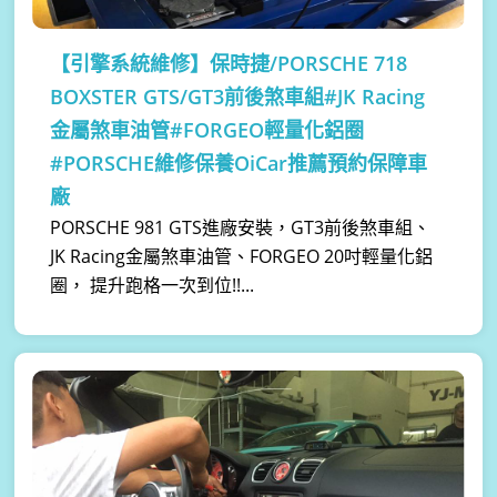
【引擎系統維修】
保時捷/PORSCHE 718
BOXSTER GTS/GT3前後煞車組#JK Racing
金屬煞車油管#FORGEO輕量化鋁圈
#PORSCHE維修保養OiCar推薦預約保障車
廠
PORSCHE 981 GTS進廠安裝，GT3前後煞車組、
JK Racing金屬煞車油管、FORGEO 20吋輕量化鋁
圈， 提升跑格一次到位!!...