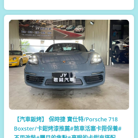
【汽車鈑烤】
保時捷 寶仕特/Porsche 718
Boxster/卡鉗烤漆推薦#煞車活塞卡箝保養#
不用改裝#矚目的焦點#亮眼的卡鉗來搭配