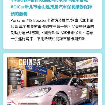
#OiCar新北市泰山區推薦汽車保養維修保障
預約服務
Porsche 718 Boxster卡鉗烤漆推薦/煞車活塞卡箝
保養 車主想要煞車卡鉗在亮麗一點，又覺得煞車的
制動力道已經夠用，剛好想做活塞卡鉗保養，進廠
一併進行烤漆，不用改裝也能讓車輛卡鉗如出...