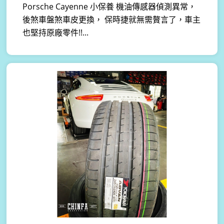
Porsche Cayenne 小保養 機油傳感器偵測異常，
後煞車盤煞車皮更換， 保時捷就無需贅言了，車主
也堅持原廠零件!!...