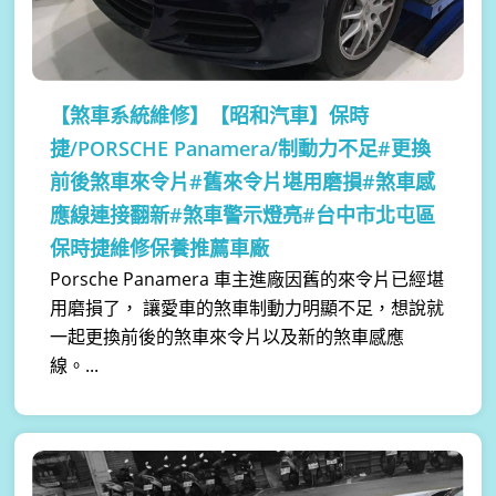
【煞車系統維修】
【昭和汽車】保時
捷/PORSCHE Panamera/制動力不足#更換
前後煞車來令片#舊來令片堪用磨損#煞車感
應線連接翻新#煞車警示燈亮#台中市北屯區
保時捷維修保養推薦車廠
Porsche Panamera 車主進廠因舊的來令片已經堪
用磨損了， 讓愛車的煞車制動力明顯不足，想說就
一起更換前後的煞車來令片以及新的煞車感應
線。...