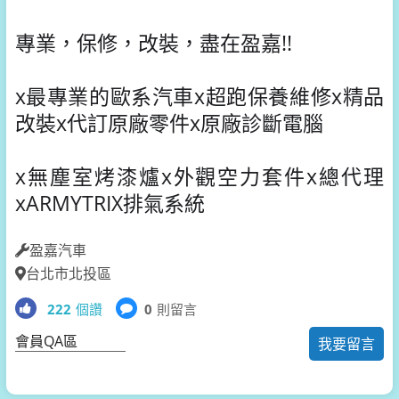
專業，保修，改裝，盡在盈嘉!!
x最專業的歐系汽車x超跑保養維修x精品
改裝x代訂原廠零件x原廠診斷電腦
x無塵室烤漆爐x外觀空力套件x總代理
xARMYTRIX排氣系統
盈嘉汽車
台北市北投區
222
個讚
0
則留言
會員QA區
我要留言