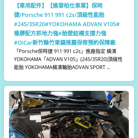
【車用配件】
【進發柏仕車業】保時
捷/Porsche 911 991 c2s/頂級性能胎
#245/35R20#YOKOHAMA ADVAN V105#
橡膠配方抓地力強#胎壁結構支撐力強
#OiCar新竹縣竹東鎮推薦保修預約保障廠
「Porsche保時捷 911 991 c2s」進廠指定 橫濱
YOKOHAMA「ADVAN V105」(245/35R20)頂級性
能胎 YOKOHAMA橫濱輪胎ADVAN SPORT ...