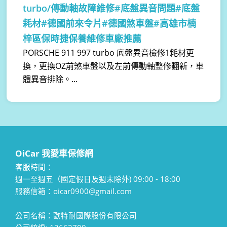
turbo/傳動軸故障維修#底盤異音問題#底盤
耗材#德國前來令片#德國煞車盤#高雄市楠
梓區保時捷保養維修車廠推薦
PORSCHE 911 997 turbo 底盤異音檢修1耗材更
換，更換OZ前煞車盤以及左前傳動軸整修翻新，車
體異音排除。...
OiCar 我愛車保修網
客服時間：
週一至週五（國定假日及週末除外) 09:00 - 18:00
服務信箱：oicar0900@gmail.com
公司名稱：歐特耐國際股份有限公司