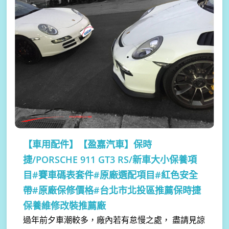
【車用配件】
【盈嘉汽車】保時
捷/PORSCHE 911 GT3 RS/新車大小保養項
目#賽車碼表套件#原廠選配項目#紅色安全
帶#原廠保修價格#台北市北投區推薦保時捷
保養維修改裝推薦廠
過年前夕車潮較多，廠內若有怠慢之處， 盡請見諒