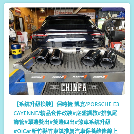
【系統升級換裝】
保時捷 凱宴/PORSCHE E3
CAYENNE/精品套件改裝#底盤調教#排氣尾
飾管#單邊雙出#雙邊四出#煞車系統升級
#OiCar新竹縣竹東鎮推薦汽車保養維修線上