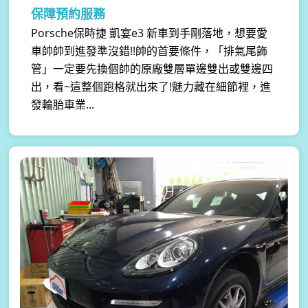
保障預約服務
Porsche保時捷 凱宴e3 新車到手剛落地，想要愛
車帥帥到進發準沒錯!!帥的首要條件，「排氣尾飾
管」一定要先換個帥的原廠雙層單邊雙出或雙邊四
出，看~這整個跑格就出來了!魅力藏在細節裡，進
發輪胎車業...