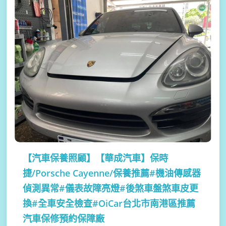
【汽車保養照顧】
【華成汽車】保時
捷/Porsche Cayenne/保養推薦#機油傳感器
偵測異常#儀表故障亮燈#後煞車盤煞車皮更
換#全車安全檢查#OiCar台北市南港區推薦
汽車保修預約保障廠