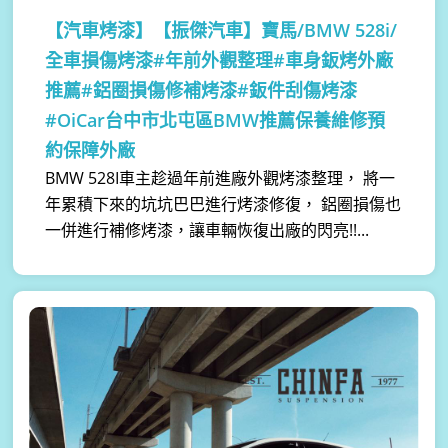
【汽車烤漆】
【振傑汽車】寶馬/BMW 528i/
全車損傷烤漆#年前外觀整理#車身鈑烤外廠
推薦#鋁圈損傷修補烤漆#鈑件刮傷烤漆
#OiCar台中市北屯區BMW推薦保養維修預
約保障外廠
BMW 528I車主趁過年前進廠外觀烤漆整理， 將一
年累積下來的坑坑巴巴進行烤漆修復， 鋁圈損傷也
一併進行補修烤漆，讓車輛恢復出廠的閃亮!!...