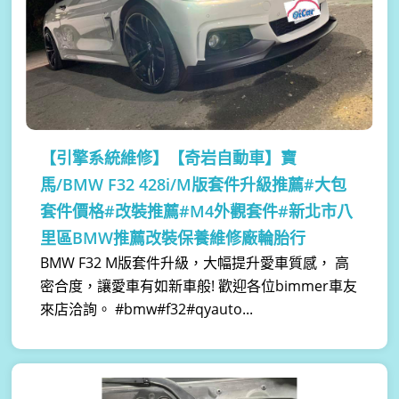
【引擎系統維修】
【奇岩自動車】寶
馬/BMW F32 428i/M版套件升級推薦#大包
套件價格#改裝推薦#M4外觀套件#新北市八
里區BMW推薦改裝保養維修廠輪胎行
BMW F32 M版套件升級，大幅提升愛車質感， 高
密合度，讓愛車有如新車般! 歡迎各位bimmer車友
來店洽詢。 #bmw#f32#qyauto...