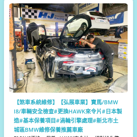
【煞車系統維修】
【弘展車業】寶馬/BMW
I8/車輛安全檢查#更換HAWK來令片#日本製
造#基本保養項目#渦輪引擎處理#新北市土
城區BMW維修保養推薦車廠