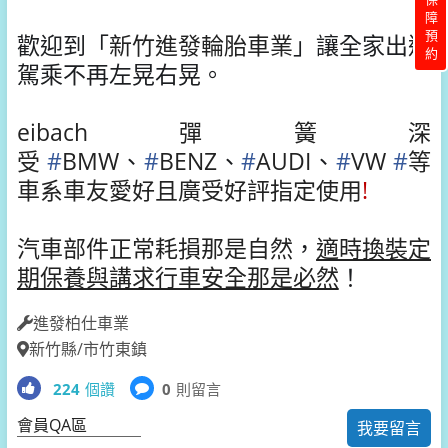
保障預約
歡迎到「
新竹進發輪胎車業
」讓全家出遊
駕乘不再左晃右晃。
eibach彈簧深
受
#
BMW
、
#
BENZ
、
#
AUDI
、
#
VW
#
等
車系車友愛好且廣受好評指定使用
!
汽車部件正常耗損那是自然
，
適時換裝定
期保養與講求行車安全那是必然
！
進發柏仕車業
新竹縣/市竹東鎮
224
個讚
0
則留言
會員QA區
我要留言