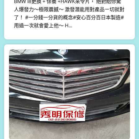
BMW I8更換 + 保養 +HAWK來令片， 絕對給你驚
人爆發力～極限震撼～ 激發潛能用對產品ㄧ切就對
了！ #一分錢一分貨的概念#安心百分百日本製造#
用過一次就會愛上他～ H...