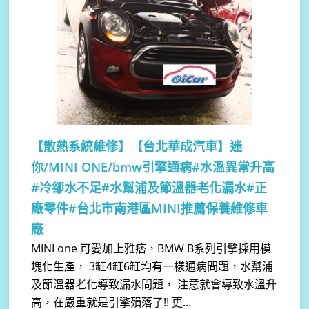
【散熱系統維修】
【台北華成汽車】迷
你/MINI ONE/bmw引擎通病#水溫異常升高
#冷卻水不足#水幫浦及節溫器老化漏水#正
廠零件#台北市南港區MINI推薦保養維修車
廠
MINI one 可愛加上雅痞，BMW B系列引擎採用模
塊化生產， 3缸4缸6缸均有一樣通病問題，水幫浦
及節溫器老化導致漏水問題， 注意就會導致水溫升
高，在嚴重就是引擎殞落了!! 更...