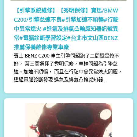
【引擎系統維修】
【秀明保修】寶馬/BMW
C200/引擎怠速不良#引擎加速不順暢#行駛
中異常熄火 #進氣及排氣凸輪感知器訊號異
常#電腦診斷學習設定#台北市文山區BENZ
推薦保養維修專業車廠
賓士 BENZ C200 車主引擎問題跑了二間還是修不
好， 第三間選擇了秀明保修，車輛問題為引擎怠
速、加速不順暢， 而且在行駛中會異常熄火問題，
透過電腦診斷發現 進氣及排氣凸輪感知器...