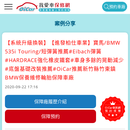
預約車廠
案例分享
【系統升級換裝】
【進發柏仕車業】寶馬/BMW
535i Touring/短彈簧推薦#Eibach彈簧
#HARDRACE強化橡皮鐵套#車身多餘的晃動減少
#底盤基礎改裝推薦#OiCar推薦新竹縣竹東鎮
BMW保養維修輪胎保障車廠
2020-09-22 17:16
保障廠履歷介紹
保障預約