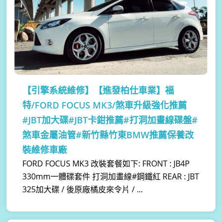
【引擎系統維修】
【進發柏仕車業】福
特/FORD FOCUS MK3/煞車升級強化推薦
#JBT加大碟#JBT卡鉗推薦#打洞加畫線碟盤#
煞車金屬油管#新竹縣竹東BMW推薦保養改
裝維修車廠
FORD FOCUS MK3 改裝套餐如下: FRONT : JB4P
330mm一體碟套件 打洞加畫線#鋼鐵紅 REAR : JBT
325加大碟 / 後原廠橘皮來令片 / ...