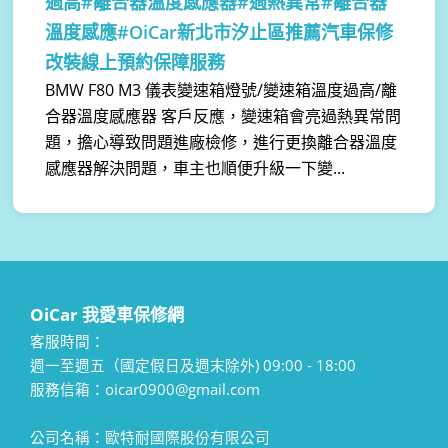
過高#離合器溫度感應器#過熱異常#離合器
溫度感應#OiCar新北市汐止區推薦汽車保修
改裝線上預約保障服務
BMW F80 M3 儀表變速箱燈號/變速箱溫度過高/離
合器溫度感應器 客戶反應，變速箱會亮過熱異常問
題，擔心導致問題進廠檢修，進行更換離合器溫度
感應器解決問題，車主也順便升級一下變...
OiCar 我愛車保修網
客服時間：
週一至週五（國定假日及週末除外) 09:00 - 18:00
服務信箱：oicar0900@gmail.com
公司名稱：歐特耐國際股份有限公司