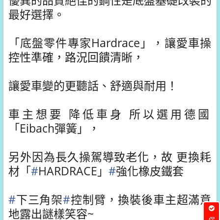
優異的品質絕佳的鋼性是底盤基礎改裝的
最好選擇
。
「
底盤零件專家Hardrace
」，讓愛車操
控性準確，路況回饋清晰，
讓愛車變的更聽話、舒適與耐用！
車主想要
降低車身
所以選用德國
「
Eibach彈簧
」，
另外因為長久操駕導致老化，故
更換耗
材
「
#
HARDRACE
」
#
強化橡皮鐵套
#
下三角架
#
控制臂
，換裝後車主超滿意
地露出謎樣笑容~