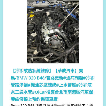
【冷卻散熱系統維修】
【華成汽車】寶
馬/BMW 320 B48/管路更新#通病問題#冷卻
管路滲漏#機油芯座總成#上水管座#冷卻液
泵三通水管#OiCar推薦台北市南港區汽車保
養維修線上預約保障車廠
Bmw 320 B48引擎 常壞水管一式 進氣岐管下：機