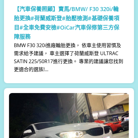
【汽車保養照顧】
寶馬/BMW/ F30 320i/輪
胎更換#荷蘭威斯登#胎壓檢測#基礎保養項
目#全車免費安檢#OiCar汽車保修第三方保
障服務
BMW F30 320i進廠輪胎更換， 依車主使用習慣及
需求給予建議， 車主選擇了荷蘭威斯登 ULTRAC
SATIN 225/50R17進行更換。 專業的建議讓您找到
更適合的選族!...