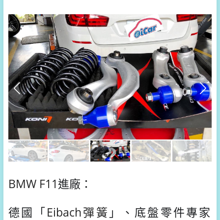
BMW
F11
進廠：
德國「
Eibach彈簧
」、
底盤零件專家