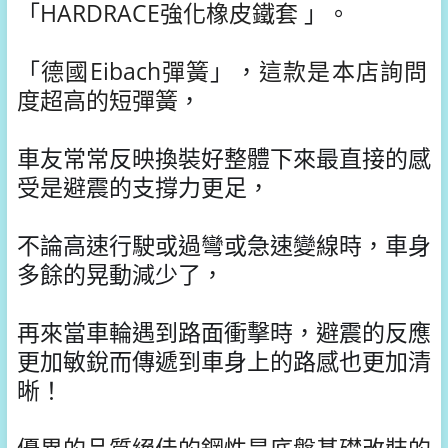
「
HARDRACE強化橡皮鐵套
」。
「
德國Eibach彈簧
」，
這款是本店詢問
度超高的短彈簧
，
車友常常反映換裝好整體下來最直接的感
受是
避震的支撐力更足，
不論高速行駛或過彎或急速變線時，車身
多餘的晃動減少了，
再來當車輪遇到路面衝擊時，避震的反應
更加敏銳而傳遞到車身上的路感也更加清
晰！