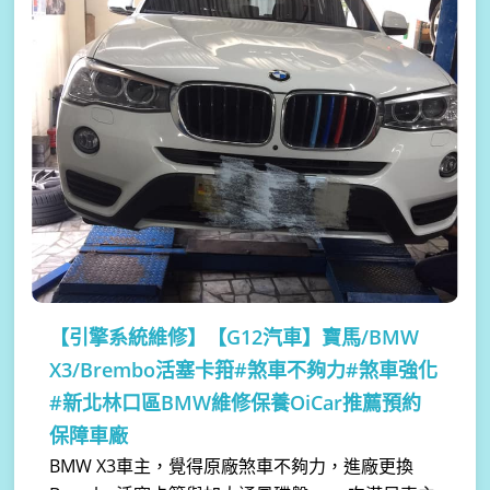
【引擎系統維修】
【G12汽車】寶馬/BMW
X3/Brembo活塞卡箝#煞車不夠力#煞車強化
#新北林口區BMW維修保養OiCar推薦預約
保障車廠
BMW X3車主，覺得原廠煞車不夠力，進廠更換