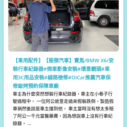
【車用配件】
【振傑汽車】寶馬/BMW X6/安
裝行車紀錄器#倒車影像安裝#環景鏡頭#車
用3C用品安裝#線路檢修#OiCar推薦汽車保
修鈑烤預約保障車廠
車主為什麼突然想裝行車紀錄器，車主在小巷子行
駛過程中， 一位阿公故意走過來假裝跌倒，製造假
車禍然後說是車主撞到他， 車主當時沒有想太多賠
了阿公一千元當醫藥費，因為想說車上沒有行車紀
錄器， ...