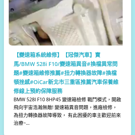
【變速箱系統維修】
【冠傑汽車】寶
馬/BMW 528i F10/變速箱異音#換檔異常問
題#變速箱維修推薦#扭力轉換器故障#換檔
頓挫感#OiCar新北市三重區推薦汽車保養維
修線上預約保障服務
BMW 528I F10 8HP45 變速箱檢修 戰鬥模式，開啟
飛向宇宙浩瀚無敵! 變速箱異音問題，進廠檢修，
為扭力轉換器故障導致， 有此困擾的車主歡迎前來
治療~...