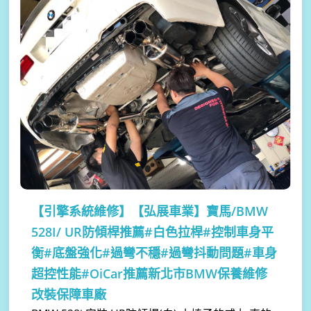
【引擎系統維修】
【弘展車業】寶馬/BMW
528I/ UR防傾桿推薦#白色拉桿#控制車身平
衡#底盤強化#過彎不穩#過彎抖動問題#車身
超控性能#OiCar推薦新北市BMW保養維修
改裝保障車廠