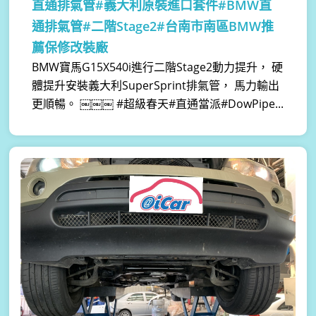
直通排氣管#義大利原裝進口套件#BMW直
通排氣管#二階Stage2#台南市南區BMW推
薦保修改裝廠
BMW寶馬G15X540i進行二階Stage2動力提升， 硬
體提升安裝義大利SuperSprint排氣管， 馬力輸出
更順暢。 ￼￼￼ #超級春天#直通當派#DowPipe...