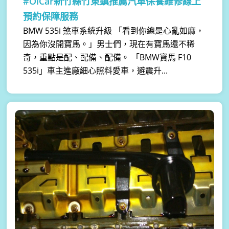
#OiCar新竹縣竹東鎮推薦汽車保養維修線上
預約保障服務
BMW 535i 煞車系統升級 「看到你總是心亂如麻，
因為你沒開寶馬。」男士們，現在有寶馬還不稀
奇，重點是配、配備、配備。 「BMW寶馬 F10
535i」車主進廠細心照料愛車，避震升...