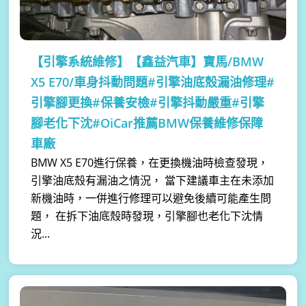
【引擎系統維修】
【鑫益汽車】寶馬/BMW
X5 E70/車身抖動問題#引擎油底殼漏油修理#
引擎腳更換#保養安檢#引擎抖動嚴重#引擎
腳老化下沈#OiCar推薦BMW保養維修保障
車廠
BMW X5 E70進行保養，在更換機油時檢查發現，
引擎油底殼有漏油之情況， 當下建議車主在未添加
新機油時，一併進行修理可以避免後續可能產生問
題， 在拆下油底殼時發現，引擎腳也老化下沈情
況...