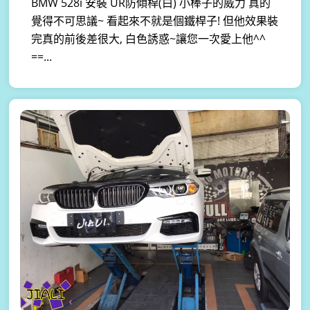
BMW 528i 安裝 UR防傾桿(白) 小棒子的威力 真的
覺得不可思議~ 看起來不就是個鐵桿子! 但他效果裝
完真的前後差很大, 白色誘惑~讓您一次愛上他^^
==...