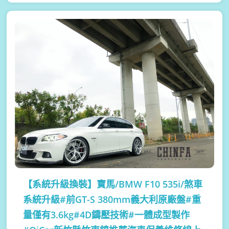
【系統升級換裝】
寶馬/BMW F10 535i/煞車
系統升級#前GT-S 380mm義大利原廠盤#重
量僅有3.6kg#4D鑄壓技術#一體成型製作