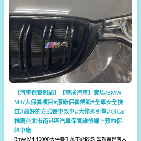
【汽車保養照顧】
【華成汽車】寶馬/BMW
M4/大保養項目#原廠保養規範#全車安全檢
查#最好的方式養車改車#大修拆引擎#OiCar
推薦台北市南港區汽車保養維修線上預約保
障車廠
Bmw M4 40000大保養千萬不能輕忽 當然還是有人