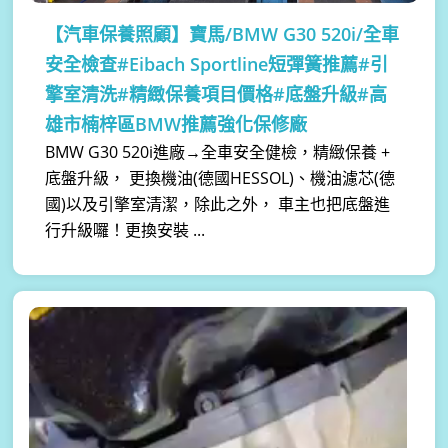
【汽車保養照顧】
寶馬/BMW G30 520i/全車
安全檢查#Eibach Sportline短彈簧推薦#引
擎室清洗#精緻保養項目價格#底盤升級#高
雄市楠梓區BMW推薦強化保修廠
BMW G30 520i進廠→全車安全健檢，精緻保養 +
底盤升級， 更換機油(德國HESSOL)、機油濾芯(德
國)以及引擎室清潔，除此之外， 車主也把底盤進
行升級囉！更換安裝 ...