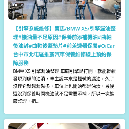
【引擎系統維修】
寶馬/BMW X5/引擎漏油整
理#機油量不足原因#保養前添補機油#曲軸
後油封#曲軸後蓋墊片#前差速器保養#OiCar
台中市北屯區推薦汽車保養維修線上預約保
障服務
BMW X5 引擎漏油整理 車輛引擎是打開，就能輕鬆
發現到處的油漬，車主說本來是輕微的漏油，久了
沒理它就越漏越多，車位上也開始都是油漬，最後
還沒到保養時間機油就不足需要添補，所以一次進
廠整理，把...