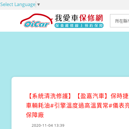
Select Language
▼
【系統清洗修護】
【盈嘉汽車】保時捷/POR
車輛耗油#引擎溫度過高溫異常#儀表亮
保障廠
2020-11-04 13:39