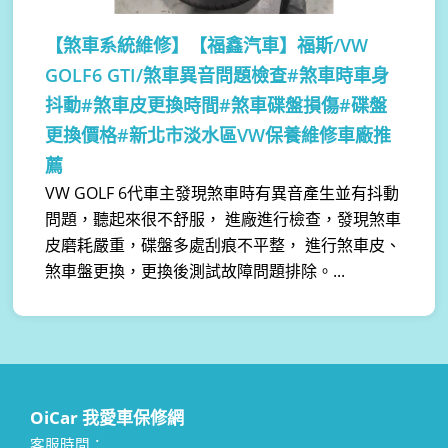
【煞車系統維修】
【福鑫汽車】福斯/VW
GOLF6 GTI/煞車異音問題檢查#煞車時車身
抖動#煞車皮更換時間#煞車碟盤損傷#碟盤
更換價格#新北市淡水區VW保養維修車廠推
薦
VW GOLF 6代車主發現煞車時有異音產生並有抖動
問題，聽起來很不舒服， 進廠進行檢查，發現煞車
皮磨耗嚴重，碟盤多處刮痕不平整， 進行煞車皮、
煞車盤更換，更換後測試故障問題排除。...
OiCar 我愛車保修網
客服時間：