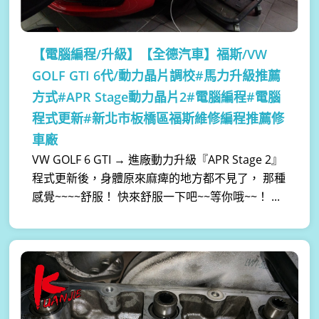
【電腦編程/升級】
【全德汽車】福斯/VW
GOLF GTI 6代/動力晶片調校#馬力升級推薦
方式#APR Stage動力晶片2#電腦編程#電腦
程式更新#新北市板橋區福斯維修編程推薦修
車廠
VW GOLF 6 GTI → 進廠動力升級『APR Stage 2』
程式更新後，身體原來麻痺的地方都不見了， 那種
感覺~~~~舒服！ 快來舒服一下吧~~等你哦~~！ ...