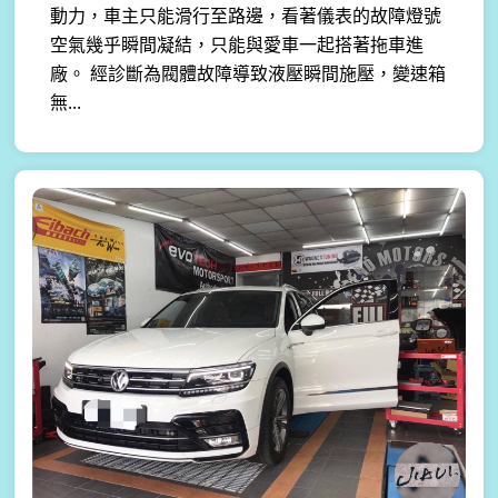
動力，車主只能滑行至路邊，看著儀表的故障燈號
空氣幾乎瞬間凝結，只能與愛車一起搭著拖車進
廠。 經診斷為閥體故障導致液壓瞬間施壓，變速箱
無...