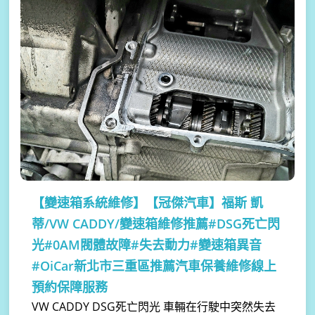
【變速箱系統維修】
【冠傑汽車】福斯 凱
蒂/VW CADDY/變速箱維修推薦#DSG死亡閃
光#0AM閥體故障#失去動力#變速箱異音
#OiCar新北市三重區推薦汽車保養維修線上
預約保障服務
VW CADDY DSG死亡閃光 車輛在行駛中突然失去