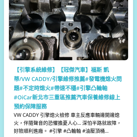
【引擎系統維修】
【冠傑汽車】福斯 凱
蒂/VW CADDY/引擎維修推薦#發電機熄火問
題#不定時熄火#帶速不穩#引擎凸輪軸
#OiCar新北市三重區推薦汽車保養維修線上
預約保障服務
VW CADDY 引擎熄火檢修 車主反應車輛邊開邊熄
火，伴隨聲音的恐懼擔憂人心... 深怕半路就故障，
好險順利進廠。 #引擎 #凸輪軸 #油壓頂桶...