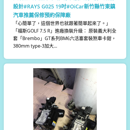
設計#RAYS G025 19吋#OiCar新竹縣竹東鎮
汽車推薦保修預約保障廠
「心簡單了，這個世界也就跟著簡單起來了。」
「福斯GOLF 7.5 R」進廠換裝升級： 原裝義大利全
套「Brembo」GT系列BM6六活塞套裝煞車卡鉗，
380mm type-3加大...