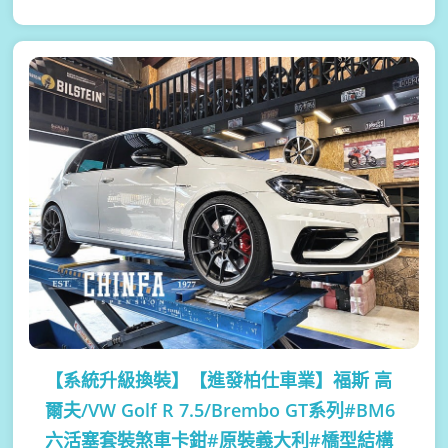
【系統升級換裝】
【進發柏仕車業】福斯 高
爾夫/VW Golf R 7.5/Brembo GT系列#BM6
六活塞套裝煞車卡鉗#原裝義大利#橋型結構