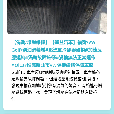
【渦輪/增壓維修】
【鑫益汽車】福斯/VW
Golf/柴油渦輪增#壓進氣冷卻器破損#加速反
應遲鈍#渦輪故障維修#渦輪無法正常運作
#OiCar推薦新北市VW保養維修保障車廠
Golf TDI車主反應加速時反應遲鈍情況，車主擔心
是渦輪有故障問題， 但經增壓系統檢查/測試後，
發現車輛在加速時引擎有漏氣的聲音， 開始進行增
壓系統管路查找，發現了增壓進氣冷卻器有破損
情...