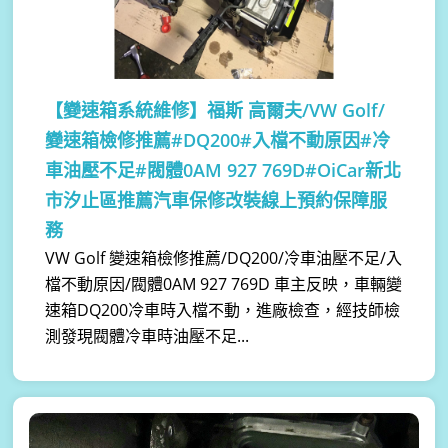
【變速箱系統維修】
福斯 高爾夫/VW Golf/
變速箱檢修推薦#DQ200#入檔不動原因#冷
車油壓不足#閥體0AM 927 769D#OiCar新北
市汐止區推薦汽車保修改裝線上預約保障服
務
VW Golf 變速箱檢修推薦/DQ200/冷車油壓不足/入
檔不動原因/閥體0AM 927 769D 車主反映，車輛變
速箱DQ200冷車時入檔不動，進廠檢查，經技師檢
測發現閥體冷車時油壓不足...