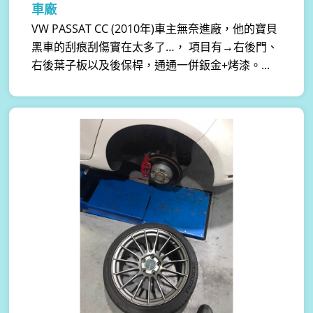
車廠
VW PASSAT CC (2010年)車主無奈進廠，他的寶貝
黑車的刮痕刮傷實在太多了…， 項目有→右後門、
右後葉子板以及後保桿，通通一併鈑金+烤漆。...