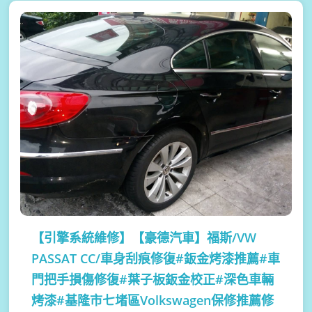
【引擎系統維修】
【豪德汽車】福斯/VW
PASSAT CC/車身刮痕修復#鈑金烤漆推薦#車
門把手損傷修復#葉子板鈑金校正#深色車輛
烤漆#基隆市七堵區Volkswagen保修推薦修