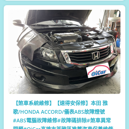
【煞車系統維修】
【速得安保修】本田 雅
歌/HONDA ACCORD/儀表ABS故障燈號
#ABS電腦故障維修#故障碼排除#煞車異常
問題#OiCar高雄市苓雅區推薦汽車保養維修