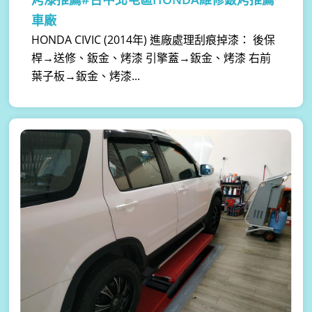
車廠
HONDA CIVIC (2014年) 進廠處理刮痕掉漆： 後保
桿→送修、鈑金、烤漆 引擎蓋→鈑金、烤漆 右前
葉子板→鈑金、烤漆...