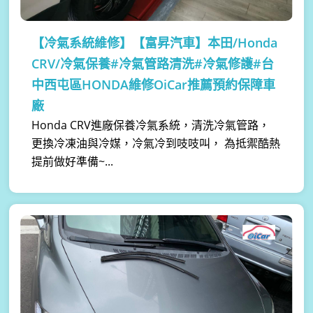
【冷氣系統維修】
【富昇汽車】本田/Honda
CRV/冷氣保養#冷氣管路清洗#冷氣修護#台
中西屯區HONDA維修OiCar推薦預約保障車
廠
Honda CRV進廠保養冷氣系統，清洗冷氣管路，
更換冷凍油與冷媒，冷氣冷到吱吱叫， 為抵禦酷熱
提前做好準備~...