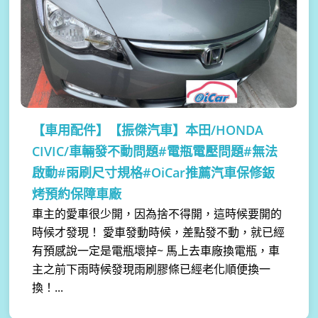
【車用配件】
【振傑汽車】本田/HONDA
CIVIC/車輛發不動問題#電瓶電壓問題#無法
啟動#雨刷尺寸規格#OiCar推薦汽車保修鈑
烤預約保障車廠
車主的愛車很少開，因為捨不得開，這時候要開的
時候才發現！ 愛車發動時候，差點發不動，就已經
有預感說一定是電瓶壞掉~ 馬上去車廠換電瓶，車
主之前下雨時候發現雨刷膠條已經老化順便換一
換！...