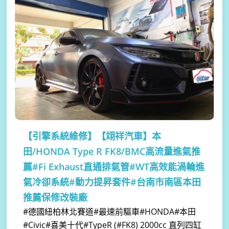
【引擎系統維修】
【翊祥汽車】本
田/HONDA Type R FK8/BMC高流量進氣推
薦#Fi Exhaust直通排氣管#WT高效能渦輪進
氣冷卻系統#動力提昇套件#台南市南區本田
推薦保修改裝廠
#德國紐柏林北賽道#最速前驅車#HONDA#本田
#Civic#喜美十代#TypeR (#FK8) 2000cc 直列四缸