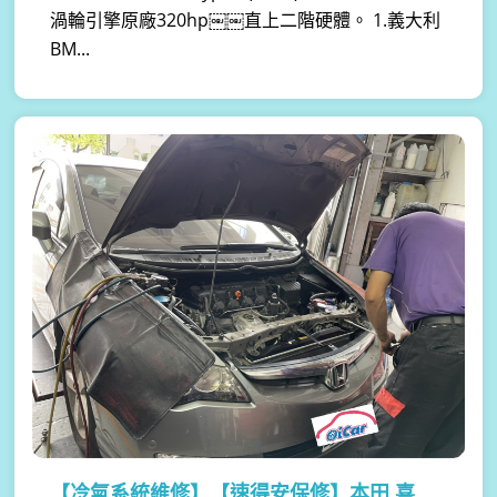
渦輪引擎原廠320hp￼￼直上二階硬體。 1.義大利
BM...
【冷氣系統維修】
【速得安保修】本田 喜