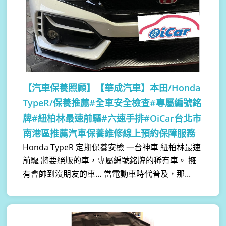
【汽車保養照顧】
【華成汽車】本田/Honda
TypeR/保養推薦#全車安全檢查#專屬編號銘
牌#紐柏林最速前驅#六速手排#OiCar台北市
南港區推薦汽車保養維修線上預約保障服務
Honda TypeR 定期保養安檢 一台神車 紐柏林最速
前驅 將要絕版的車，專屬編號銘牌的稀有車。 擁
有會帥到沒朋友的車… 當電動車時代普及，那...