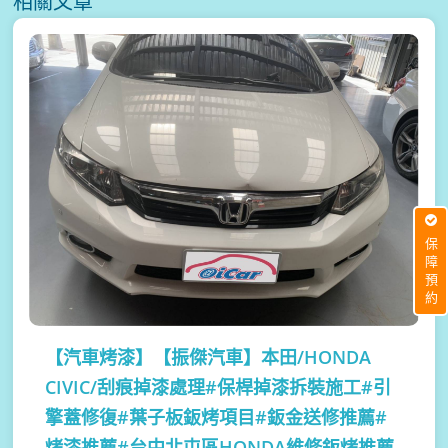
相關文章
保障預約
【汽車烤漆】
【振傑汽車】本田/HONDA
CIVIC/刮痕掉漆處理#保桿掉漆拆裝施工#引
擎蓋修復#葉子板鈑烤項目#鈑金送修推薦#
烤漆推薦#台中北屯區HONDA維修鈑烤推薦