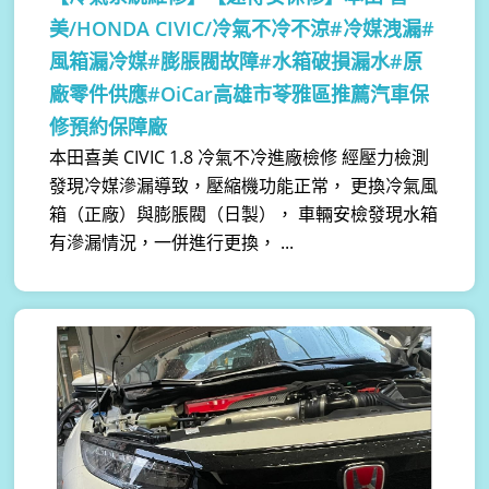
美/HONDA CIVIC/冷氣不冷不涼#冷媒洩漏#
風箱漏冷媒#膨脹閥故障#水箱破損漏水#原
廠零件供應#OiCar高雄市苓雅區推薦汽車保
修預約保障廠
本田喜美 CIVIC 1.8 冷氣不冷進廠檢修 經壓力檢測
發現冷媒滲漏導致，壓縮機功能正常， 更換冷氣風
箱（正廠）與膨脹閥（日製）， 車輛安檢發現水箱
有滲漏情況，一併進行更換， ...