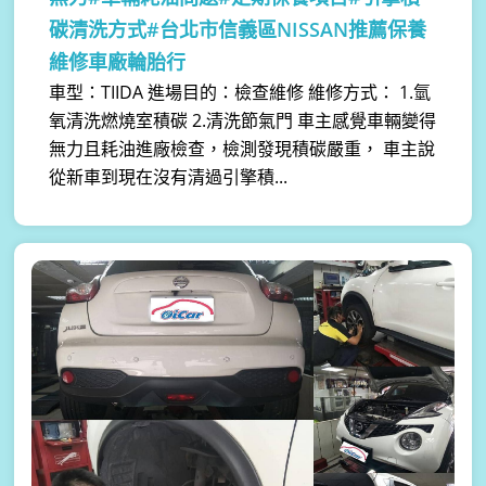
碳清洗方式#台北市信義區NISSAN推薦保養
維修車廠輪胎行
車型：TIIDA 進場目的：檢查維修 維修方式： 1.氫
氧清洗燃燒室積碳 2.清洗節氣門 車主感覺車輛變得
無力且耗油進廠檢查，檢測發現積碳嚴重， 車主說
從新車到現在沒有清過引擎積...