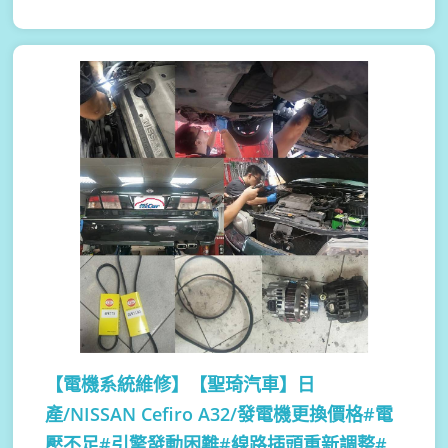
【電機系統維修】
【聖琦汽車】日
產/NISSAN Cefiro A32/發電機更換價格#電
壓不足#引擎發動困難#線路插頭重新調整#