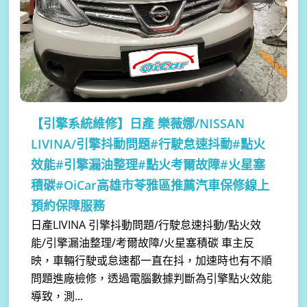
【引擎系統維修】
日產 樂薇娜/NISSAN
LIVINA/引擎抖動問題#行駛怠速抖動#點火
效能#引擎漏油整理#點火考爾故障#火星塞
積碳#OiCar高雄市苓雅區推薦汽車保修線上
預約保障服務
日產LIVINA 引擎抖動問題/行駛怠速抖動/點火效
能/引擎漏油整理/考爾故障/火星塞積碳 車主反
映，車輛行駛或怠速都一直在抖，加速時也有不順
問題進廠檢修，透過電腦數據判斷為引擎點火效能
導致，測...