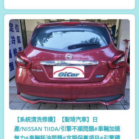
【系統清洗修護】
【聖琦汽車】日
產/NISSAN TIIDA/引擎不順問題#車輛加速
無力#車輛耗油問題#定期保養項目#引擎積