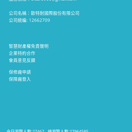
公司名稱：歐特耐國際股份有限公司
公司統編: 12662709
智慧財產權免責聲明
企業特約合作
會員意見反饋
保修廠申請
保障廠登入
今日瀏覽人數:
27467
總瀏覽人數:
27964585