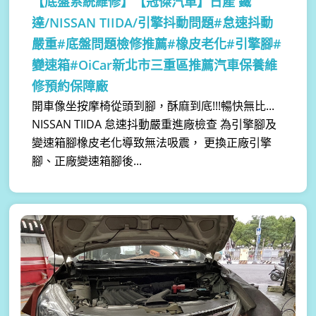
【底盤系統維修】
【冠傑汽車】日產 鐵
達/NISSAN TIIDA/引擎抖動問題#怠速抖動
嚴重#底盤問題檢修推薦#橡皮老化#引擎腳#
變速箱#OiCar新北市三重區推薦汽車保養維
修預約保障廠
開車像坐按摩椅從頭到腳，酥麻到底!!!暢快無比...
NISSAN TIIDA 怠速抖動嚴重進廠檢查 為引擎腳及
變速箱腳橡皮老化導致無法吸震， 更換正廠引擎
腳、正廠變速箱腳後...