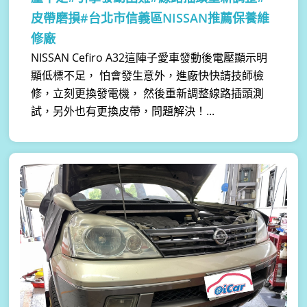
皮帶磨損#台北市信義區NISSAN推薦保養維
修廠
NISSAN Cefiro A32這陣子愛車發動後電壓顯示明
顯低標不足， 怕會發生意外，進廠快快請技師檢
修，立刻更換發電機， 然後重新調整線路插頭測
試，另外也有更換皮帶，問題解決！...