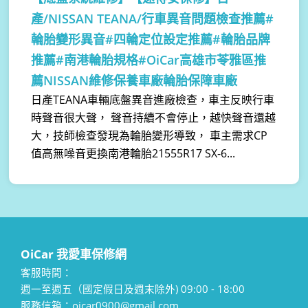
產/NISSAN TEANA/行車異音問題檢查推薦#
輪胎變形異音#四輪定位設定推薦#輪胎品牌
推薦#南港輪胎規格#OiCar高雄市苓雅區推
薦NISSAN維修保養車廠輪胎保障車廠
日產TEANA車輛底盤異音進廠檢查，車主反映行車
時聲音很大聲， 聲音持續不會停止，越快聲音還越
大，技師檢查發現為輪胎變形導致， 車主需求CP
值高無噪音更換南港輪胎21555R17 SX-6...
OiCar 我愛車保修網
客服時間：
週一至週五（國定假日及週末除外) 09:00 - 18:00
服務信箱：oicar0900@gmail.com