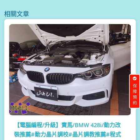
相關文章
保障預約
【電腦編程/升級】
寶馬/BMW 428i/動力改
裝推薦#動力晶片調校#晶片調教推薦#程式