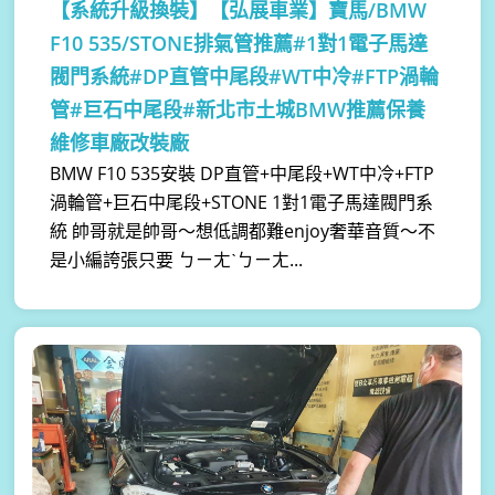
【系統升級換裝】
【弘展車業】寶馬/BMW
F10 535/STONE排氣管推薦#1對1電子馬達
閥門系統#DP直管中尾段#WT中冷#FTP渦輪
管#巨石中尾段#新北市土城BMW推薦保養
維修車廠改裝廠
BMW F10 535安裝 DP直管+中尾段+WT中冷+FTP
渦輪管+巨石中尾段+STONE 1對1電子馬達閥門系
統 帥哥就是帥哥～想低調都難enjoy奢華音質～不
是小編誇張只要 ㄅㄧㄤˋㄅㄧㄤ...