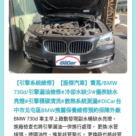
【引擎系統維修】
【振傑汽車】寶馬/BMW
730d/引擎漏油檢修#冷卻水缺少#儀表缺水
亮燈#引擎積碳清洗#散熱系統測漏#OiCar台
中市北屯區BMW推薦保養維修預約保障外廠
BMW 730d 車主早上啟動發現副水桶缺水亮燈，
進廠檢查也將引擎漏油一併進行處理， 更換:水管
接頭、德國油性、進氣歧管墊片。 更換時也將歧管