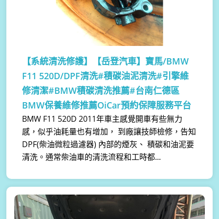
【系統清洗修護】
【岳登汽車】寶馬/BMW
F11 520D/DPF清洗#積碳油泥清洗#引擎維
修清潔#BMW積碳清洗推薦#台南仁德區
BMW保養維修推薦OiCar預約保障服務平台
BMW F11 520D 2011年車主感覺開車有些無力
感，似乎油耗量也有增加， 到廠讓技師檢修，告知
DPF(柴油微粒過濾器) 內部的煙灰、 積碳和油泥要
清洗。通常柴油車的清洗流程和工時都...