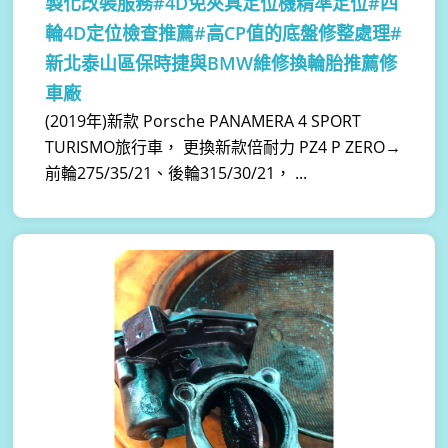
製化改裝服務#4D免夾具定位機精準定位#四
輪4D定位檢查推薦#高CP值的底盤修整處理#
新北泰山區保時捷與BMW維修換輪胎推薦修
車廠
(2019年)新款 Porsche PANAMERA 4 SPORT
TURISMO旅行車， 更換新款倍耐力 PZ4 P ZERO→
前輪275/35/21、後輪315/30/21， ...