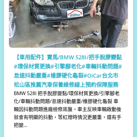
【車用配件】
寶馬/BMW 528I/把手脫膠變黏
#環保材質更換#引擎腳老化#車輛抖動問題#
怠速抖動嚴重#橡膠硬化龜裂#OiCar台北市
松山區推薦汽車保養維修線上預約保障服務
BMW 528I 把手脫膠變黏/環保材質更換/引擎腳老
化/車輛抖動問題/怠速抖動嚴重/橡膠硬化龜裂 車
輛因抖動問題進廠檢修底盤，車主反映車輛啟動後
就會有明顯的抖動，等紅燈時情況更嚴重，還有手
把變...