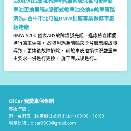
520d/ABS故障亮燈#煞車系統保養時間#煞
車油更換里程#脈衝式煞車油交換#煞車管路
清洗#台中市北屯區BMW推薦專業保修車廠
鈑烤廠
BMW 520d 儀表ABS故障燈號亮起，進廠檢查順便
進行煞車保養， 故障燈耗為前輪來令片感應線故障
導致，更換後故障排除， 前煞車皮磨損情況嚴重車
主要求一併進行更換， 施工完成後進行...
OiCar 我愛車保修網
客服時間：
週一至週五（國定假日及週末除外) 09:00 - 18:00
服務信箱：oicar0900@gmail.com