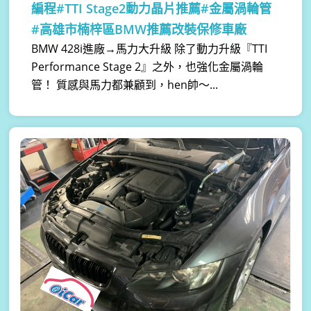
編程#TTI Stage2動力晶片推薦#金屬渦輪管
#高雄市楠梓區BMW推薦改裝保修車廠
BMW 428i進廠→馬力大升級 除了動力升級『TTI
Performance Stage 2』之外，也強化金屬渦輪
管！ 質感與馬力都兼顧到，hen帥～...