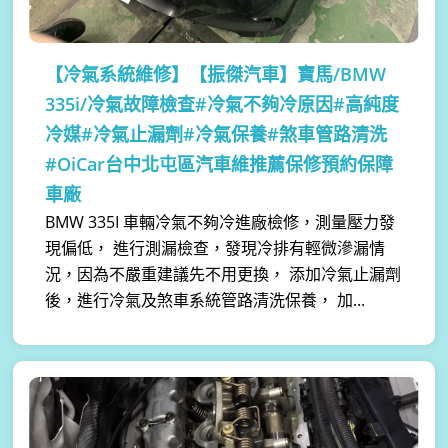
【冷氣系統維修】
【振傑汽車】寶馬/BMW
335i/冷氣故障檢查#冷氣不夠冷原因#高純度
冷媒#冷氣止漏劑#冷氣保養#煞車管路清洗
#OiCar台中北屯區汽車維推薦保修預約保障
車廠
BMW 335I 車輛冷氣不夠冷進廠檢修，測量壓力發
現偏低， 進行測漏檢查，發現冷排有輕微滲漏情
況，因為不嚴重建議先不用更換， 添加冷氣止漏劑
後，進行冷氣及煞車系統管路清洗保養， 加...