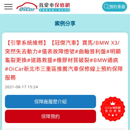
預約車廠
案例分享
【引擎系統維修】
【冠傑汽車】寶馬/BMW X3/
突然失去動力#儀表故障燈號#曲軸普利盤#明顯
龜裂更換#道路救援#橡膠材質破裂#BMW通病
#OiCar新北市三重區推薦汽車保修線上預約保障
服務
2021-08-17 15:24
保障廠履歷介紹
保障預約