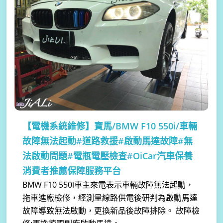
【電機系統維修】
寶馬/BMW F10 550i/車輛
故障無法起動#道路救援#啟動馬達故障#無
法啟動問題#電瓶電壓檢查#OiCar汽車保養
消費者推薦保障服務平台
BMW F10 550i車主來電表示車輛故障無法起動，
拖車進廠檢修，經測量線路供電後研判為啟動馬達
故障導致無法啟動， ​更換新品後故障排除。 故障檢