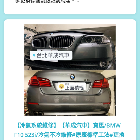
修:更換德國副廠啟動馬達。...
【冷氣系統維修】
【華成汽車】寶馬/BMW
F10 523i/冷氣不冷維修#原廠標準工法#更換