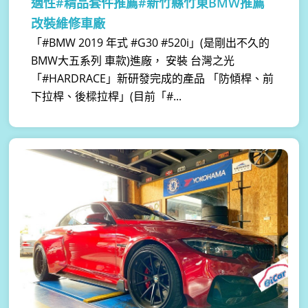
適性#精品套件推薦#新竹縣竹東BMW推薦
改裝維修車廠
「#BMW 2019 年式 #G30 #520i」(是剛出不久的
BMW大五系列 車款)進廠， 安裝 台灣之光
「#HARDRACE」新研發完成的產品 「防傾桿、前
下拉桿、後樑拉桿」(目前「#...