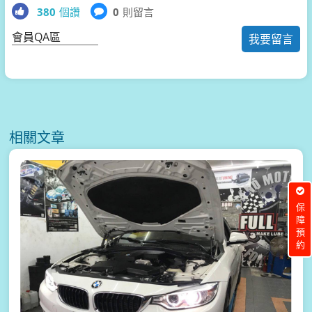
380
個讚
0
則留言
會員QA區
我要留言
相關文章
保障預約