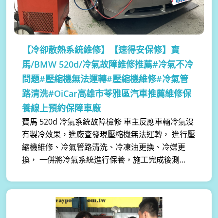
【冷卻散熱系統維修】
【速得安保修】寶
馬/BMW 520d/冷氣故障維修推薦#冷氣不冷
問題#壓縮機無法運轉#壓縮機維修#冷氣管
路清洗#OiCar高雄市苓雅區汽車推薦維修保
養線上預約保障車廠
寶馬 520d 冷氣系統故障檢修 車主反應車輛冷氣沒
有製冷效果，進廠查發現壓縮機無法運轉， 進行壓
縮機維修、冷氣管路清洗、冷凍油更換、冷媒更
換， 一併將冷氣系統進行保養，施工完成後測...