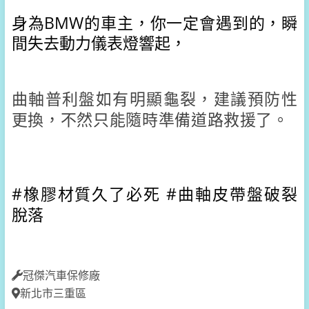
身為BMW的車主，你一定會遇到的，瞬
間失去動力儀表燈響起，
曲軸普利盤如有明顯龜裂，建議
預防性
更換，不然只能隨時準備道路救援了。
#橡膠材質久了必死 
#曲軸皮帶盤破裂
脫落
冠傑汽車保修廠
新北市三重區