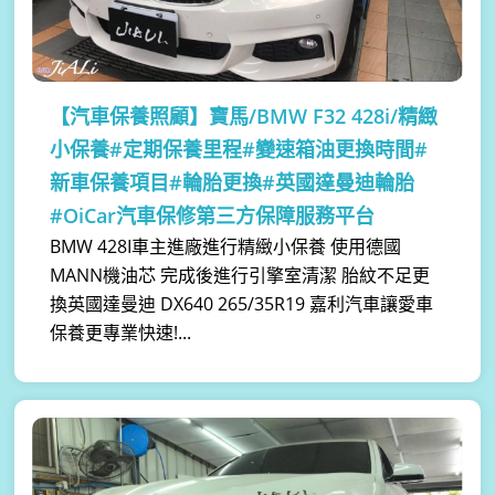
【汽車保養照顧】
寶馬/BMW F32 428i/精緻
小保養#定期保養里程#變速箱油更換時間#
新車保養項目#輪胎更換#英國達曼迪輪胎
#OiCar汽車保修第三方保障服務平台
BMW 428I車主進廠進行精緻小保養 使用德國
MANN機油芯 完成後進行引擎室清潔 胎紋不足更
換英國達曼迪 DX640 265/35R19 嘉利汽車讓愛車
保養更專業快速!...