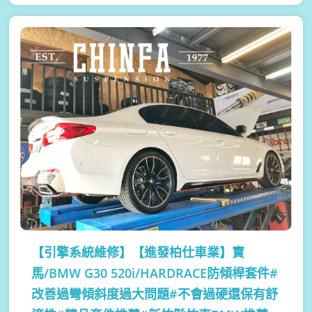
【引擎系統維修】
【進發柏仕車業】寶
馬/BMW G30 520i/HARDRACE防傾桿套件#
改善過彎傾斜度過大問題#不會過硬還保有舒