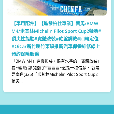
【車用配件】
【進發柏仕車業】寶馬/BMW
M4/米其林Michelin Pilot Sport Cup2輪胎#
頂尖性能胎#寬體改裝#底盤調教#四輪定位
#OiCar新竹縣竹東鎮推薦汽車保養維修線上
預約保障服務
「BMW M4」進廠換裝，很有水準的「寬體改裝」
看~連 胎 都 寬體了!!塞塞塞~這是一種信念， 就是
要塞進(325)「米其林Michelin Pilot Sport Cup2」
頂尖...