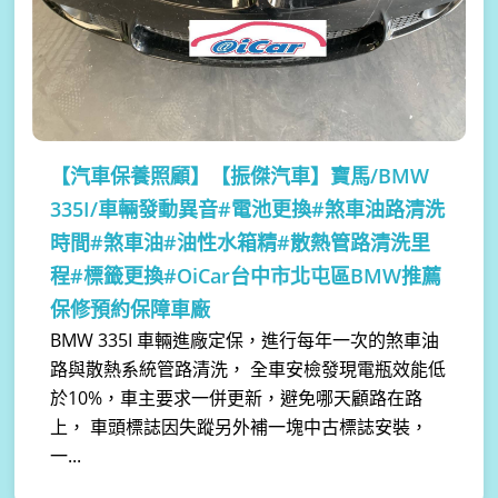
【汽車保養照顧】
【振傑汽車】寶馬/BMW
335I/車輛發動異音#電池更換#煞車油路清洗
時間#煞車油#油性水箱精#散熱管路清洗里
程#標籤更換#OiCar台中市北屯區BMW推薦
保修預約保障車廠
BMW 335I 車輛進廠定保，進行每年一次的煞車油
路與散熱系統管路清洗， 全車安檢發現電瓶效能低
於10%，車主要求一併更新，避免哪天顧路在路
上， 車頭標誌因失蹤另外補一塊中古標誌安裝，
一...