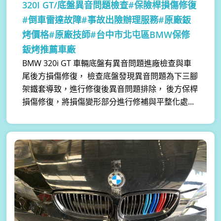
320I GT/底盤異音問題檢查#保險桿損傷修復
#倒車雷達故障#事故出險辦理服務#原廠鈑
烤價格#原廠技師#台中市北屯區BMW保修
鈑烤推薦車廠
BMW 320i GT 車輛底盤有異音問題進廠檢查與車
尾後方損傷修復， 檢查底盤發現異音問題為下三腳
架鐵套導致，進行修復後異音問題排除， 後方保桿
損傷修復，將損傷變形部分進行修補與平整化處...