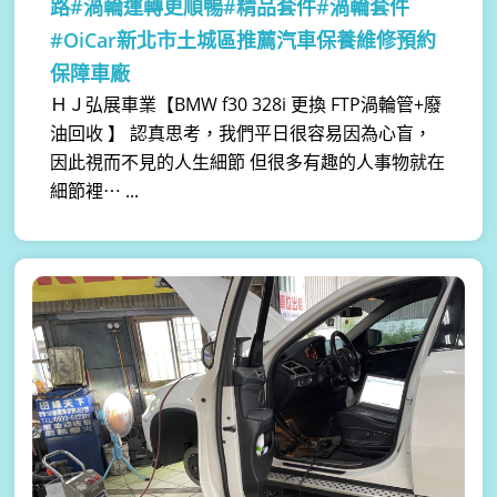
路#渦輪運轉更順暢#精品套件#渦輪套件
#OiCar新北市土城區推薦汽車保養維修預約
保障車廠
ＨＪ弘展車業【BMW f30 328i 更換 FTP渦輪管+廢
油回收 】 認真思考，我們平日很容易因為心盲，
因此視而不見的人生細節 但很多有趣的人事物就在
細節裡⋯ ...