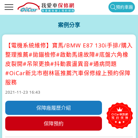
預約車廠
案例分享
【電機系統維修】
寶馬/BMW E87 130i手排/購入
整理推薦#拋錨檢修#啟動馬達故障#底盤六角橡
皮裂開#吊架更換#抖動震盪異音#通病問題
#OiCar新北市樹林區推薦汽車保修線上預約保障
服務
2021-11-23 16:43
保障廠履歷介紹
保障預約