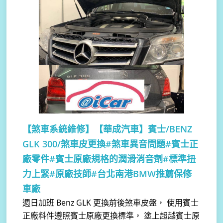
【煞車系統維修】
【華成汽車】賓士/BENZ
GLK 300/煞車皮更換#煞車異音問題#賓士正
廠零件#賓士原廠規格的潤滑消音劑#標準扭
力上緊#原廠技師#台北南港BMW推薦保修
車廠
週日加班 Benz GLK 更換前後煞車皮盤， 使用賓士
正廠料件遵照賓士原廠更換標準， 塗上超越賓士原