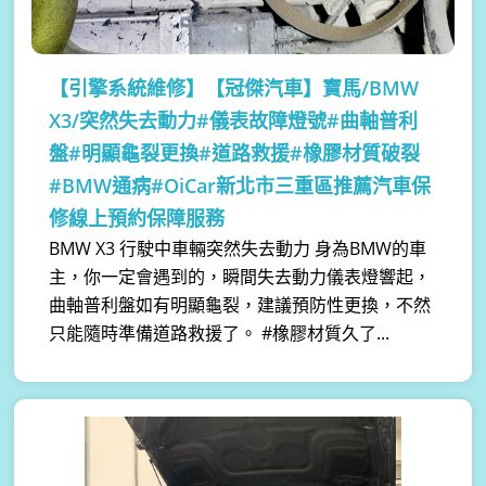
【引擎系統維修】
【冠傑汽車】寶馬/BMW
X3/突然失去動力#儀表故障燈號#曲軸普利
盤#明顯龜裂更換#道路救援#橡膠材質破裂
#BMW通病#OiCar新北市三重區推薦汽車保
修線上預約保障服務
BMW X3 行駛中車輛突然失去動力 身為BMW的車
主，你一定會遇到的，瞬間失去動力儀表燈響起，
曲軸普利盤如有明顯龜裂，建議預防性更換，不然
只能隨時準備道路救援了。 #橡膠材質久了...