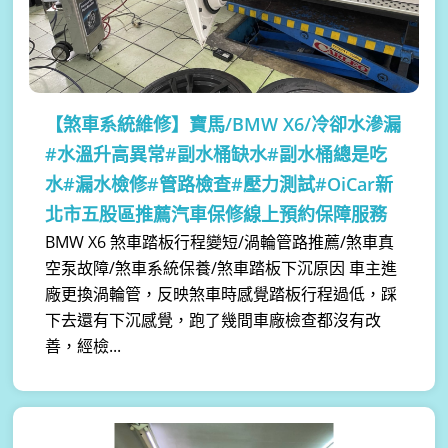
【煞車系統維修】
寶馬/BMW X6/冷卻水滲漏
#水溫升高異常#副水桶缺水#副水桶總是吃
水#漏水檢修#管路檢查#壓力測試#OiCar新
北市五股區推薦汽車保修線上預約保障服務
BMW X6 煞車踏板行程變短/渦輪管路推薦/煞車真
空泵故障/煞車系統保養/煞車踏板下沉原因 車主進
廠更換渦輪管，反映煞車時感覺踏板行程過低，踩
下去還有下沉感覺，跑了幾間車廠檢查都沒有改
善，經檢...