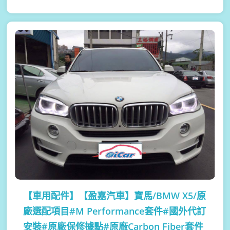
【車用配件】
【盈嘉汽車】寶馬/BMW X5/原
廠選配項目#M Performance套件#國外代訂
安裝#原廠保修據點#原廠Carbon Fiber套件