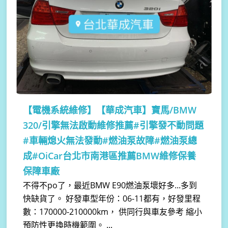
【電機系統維修】
【華成汽車】寶馬/BMW
320/引擎無法啟動維修推薦#引擎發不動問題
#車輛熄火無法發動#燃油泵故障#燃油泵總
成#OiCar台北市南港區推薦BMW維修保養
保障車廠
不得不po了，最近BMW E90燃油泵壞好多...多到
快缺貨了。 好發車型年份：06-11都有，好發里程
數：170000-210000km， 供同行與車友參考 縮小
預防性更換時機範圍。 ...