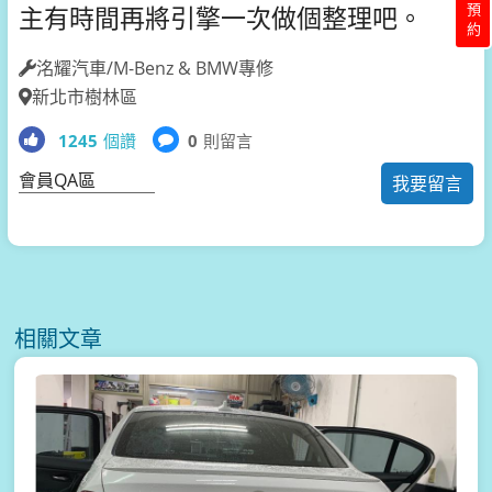
保障預約
主有時間再將引擎一次做個整理吧。
洺耀汽車/M-Benz & BMW專修
新北市樹林區
1245
個讚
0
則留言
會員QA區
我要留言
相關文章