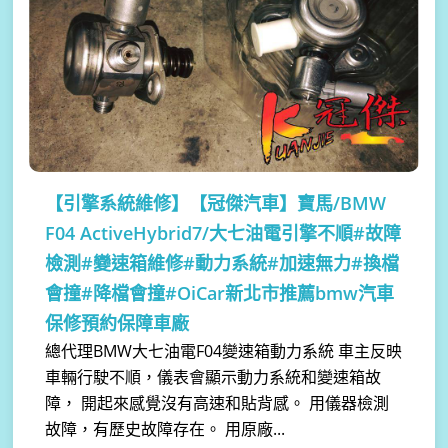
【引擎系統維修】
【冠傑汽車】寶馬/BMW
F04 ActiveHybrid7/大七油電引擎不順#故障
檢測#變速箱維修#動力系統#加速無力#換檔
會撞#降檔會撞#OiCar新北市推薦bmw汽車
保修預約保障車廠
總代理BMW大七油電F04變速箱動力系統 車主反映
車輛行駛不順，儀表會顯示動力系統和變速箱故
障， 開起來感覺沒有高速和貼背感。 用儀器檢測
故障，有歷史故障存在。 用原廠...