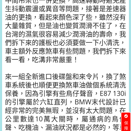
中間吊架也一併更換，高速轉動時避免產
生抖動震盪或異音等問題，接著是差速器
油的更換，看起來顏色深了些，雖然沒有
大量雜質，但是油也變質潤滑不佳了，在
台灣的濕氣很容易減少潤滑油的壽命，我
們拆下來的護板也必須要做一下小清洗，
車主額外反應煞車有些問題，我們拆下來
看一看，吃溝非常嚴重！
來一組全新進口後碟盤和來令片，換了煞
車系統後也順便更換煞車油做個系統清洗
保養，因為引擎有些鳥仔聲音，E87 130i
的引擎屬於六缸直列，BMW末代設計已
經非常的完美無瑕，並沒有太大問題，在
公里數達10萬大關時，屬通病的鳥仔
聲、吃機油、漏油狀況都是必然的，等車