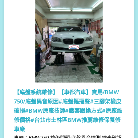
【底盤系統維修】
【車都汽車】寶馬/BMW
750/底盤異音原因#底盤摳摳聲#三腳架橡皮
破損#BMW原廠技師#鐵套跟換方式#原廠維
修價格#台北市士林區BMW推薦維修保養修
車廠
車輛：BMW750 檢修問題:底盤異音檢測 檢查確認