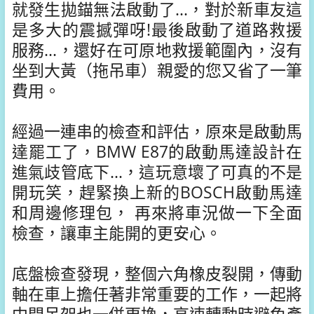
就發生拋錨無法啟動了...，對於新車友這
是多大的震撼彈呀!最後啟動了道路救援
服務...，還好在可原地救援範圍內，沒有
坐到大黃（拖吊車）親愛的您又省了一筆
費用。
經過一連串的檢查和評估，原來是啟動馬
達罷工了，BMW E87的啟動馬達設計在
進氣歧管底下...，這玩意壞了可真的不是
開玩笑，趕緊換上新的BOSCH啟動馬達
和周邊修理包， 再來將車況做一下全面
檢查，讓車主能開的更安心。
底盤檢查發現，整個六角橡皮裂開，傳動
軸在車上擔任著非常重要的工作，一起將