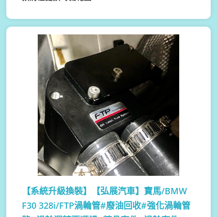
【系統升級換裝】
【弘展汽車】寶馬/BMW
F30 328i/FTP渦輪管#廢油回收#強化渦輪管