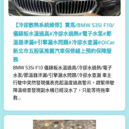
【冷卻散熱系統維修】
寶馬/BMW 535i F10/
儀錶板水溫過高#冷卻水過熱#電子水泵#節
溫器滲漏#引擎漏水問題#冷卻水查漏#OiCar
新北市五股區推薦汽車保修線上預約保障服
務
BMW 535i F10 儀錶板水溫過高/冷卻水過熱/電子
水泵/節溫器滲漏/引擎漏水問題/冷卻水查漏 車主
行駛中突然發現儀表亮起溫度過高警示，趕緊停駛
降溫檢查發現副水桶已經沒水了，只能等待拖車
救...