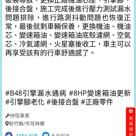
後接合盤，施工完成後進行壓力測試漏水
問題排除，進行路測抖動問題也恢復正
常，最後就剩車輛保養，更換機油、機油
芯、變速箱油、變速箱油底殼濾網、空氣
芯、冷氣濾網、火星塞後收工，車主可以
再享受該有的行車舒適感了。
#B48引擎漏水通病 
#8HP變速箱油更新 
#引擎腳老化 
#後接合盤 
#正廠零件
仲恆車業
保障預約
新竹縣/市芎林鄉
1334
個讚
0
則留言