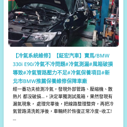
【冷氣系統維修】
【鉦宏汽車】寶馬/BMW
330i E90/冷氣不冷問題#冷氣測漏#風箱破損
導致#冷氣管路壓力不足#冷氣保養項目#新
北市BMW推薦保養維修保障車廠
經一番功夫檢測冷氣，發現外部管路、壓縮機、散
熱片 都沒破損...，決定單獨測試風箱，果然發現有
漏氣現象， 處理完畢後，把線路整理整齊，再把冷
氣管路清洗乾淨後，車輛終於恢復正常冷度~收工!
...