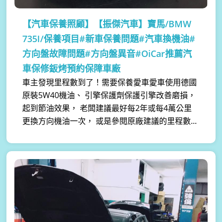
【汽車保養照顧】
【振傑汽車】寶馬/BMW
735I/保養項目#新車保養問題#汽車換機油#
方向盤故障問題#方向盤異音#OiCar推薦汽
車保修鈑烤預約保障車廠
車主發現里程數到了！需要保養愛車愛車使用德國
原裝5W40機油、 引擎保護劑保護引擎改善磨損，
起到節油效果， 老闆建議最好每2年或每4萬公里
更換方向機油一次， 或是參閱原廠建議的里程數...