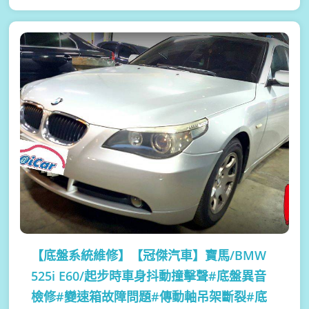
【底盤系統維修】
【冠傑汽車】寶馬/BMW
525i E60/起步時車身抖動撞擊聲#底盤異音
檢修#變速箱故障問題#傳動軸吊架斷裂#底