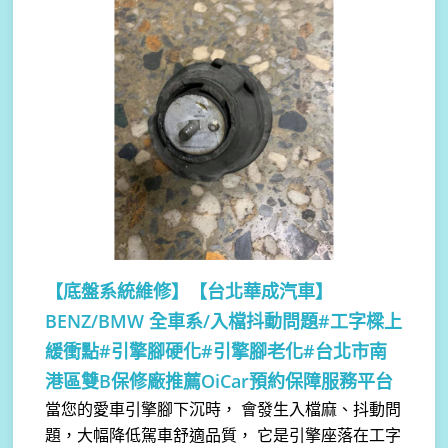
【底盤系統維修】
【台北華成汽車】
BENZ/BMW 全車系/入檔抖動問題#工字樑上
緩衝點#引擎腳硬化#引擎腳老化#台北市南
港區雙B保修廠推薦OiCar預約保障服務平台
當您的愛車引擎腳下沉時， 會發生入檔麻、抖動問
題，大幅降低駕車舒適品質， 它是引擎座落在工字