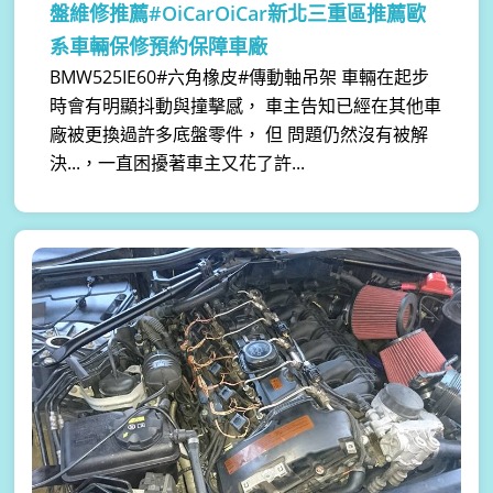
盤維修推薦#OiCarOiCar新北三重區推薦歐
系車輛保修預約保障車廠
BMW525IE60#六角橡皮#傳動軸吊架 車輛在起步
時會有明顯抖動與撞擊感， 車主告知已經在其他車
廠被更換過許多底盤零件， 但 問題仍然沒有被解
決...，一直困擾著車主又花了許...