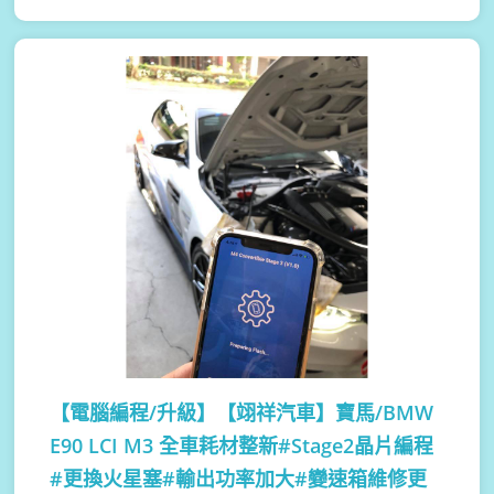
【電腦編程/升級】
【翊祥汽車】寶馬/BMW
E90 LCI M3 全車耗材整新#Stage2晶片編程
#更換火星塞#輸出功率加大#變速箱維修更