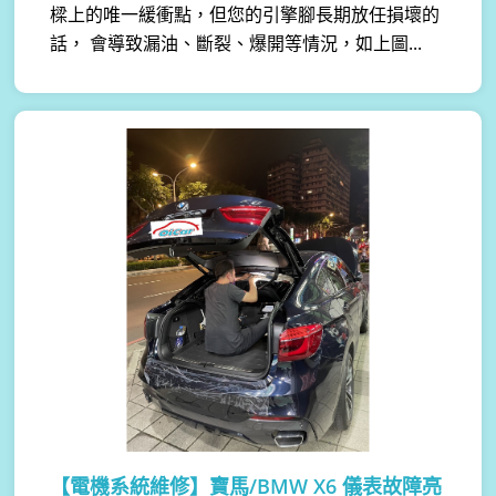
樑上的唯一緩衝點，但您的引擎腳長期放任損壞的
話， 會導致漏油、斷裂、爆開等情況，如上圖...
【電機系統維修】
寶馬/BMW X6 儀表故障亮