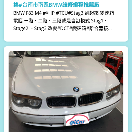
換#台南市南區BMW維修編程推薦廠
BMW F83 M4 #XHP #TCU#Stag3 刷起來 變速箱
電腦 ㄧ階、二階、三階或是自訂模式 Stag1、
Stage2 、Stag3 改變#DCT#變速箱#離合器接...