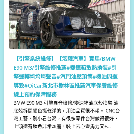
【引擎系統維修】
【洺耀汽車】寶馬/BMW
E90 M3/引擎維修推薦#變速箱散熱換裝#引
擎運轉垮垮垮聲音#汽門油壓頂筒#機油問題
導致#OiCar新北市樹林區推薦汽車保養維修
線上預約保障服務
BMW E90 M3 引擎異音檢修/變速箱油底殼換裝 油
底殼拆開顏色挺乾淨的，用油品質很不賴。 CNC台
灣工藝，別小看台灣，有很多零件台灣做得很好，
上頭還有鈦色非常炫麗，裝上去心靈馬力又+...