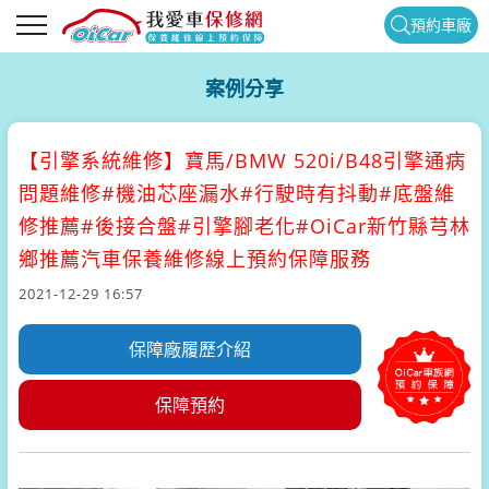
預約車廠
案例分享
【引擎系統維修】
寶馬/BMW 520i/B48引擎通病
問題維修#機油芯座漏水#行駛時有抖動#底盤維
修推薦#後接合盤#引擎腳老化#OiCar新竹縣芎林
鄉推薦汽車保養維修線上預約保障服務
2021-12-29 16:57
保障廠履歷介紹
保障預約