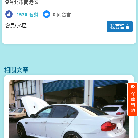
台北市南港區
1570
個讚
0
則留言
會員QA區
我要留言
相關文章
保障預約