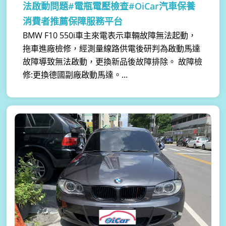
法啟動問題#電瓶電壓檢查#OiCar汽車保養
消費者推薦保障服務平台
BMW F10 550i車主來電表示車輛故障無法起動，
拖車進廠檢修，經測量線路供電後研判為啟動馬達
故障導致無法啟動， ​更換新品後故障排除。 故障檢
修:更換德國副廠啟動馬達。...