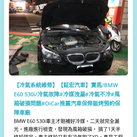
【冷氣系統維修】
【鉦宏汽車】寶馬/BMW
E60 530i/冷氣故障#冷媒洩漏#冷氣不冷#風
箱破損問題#OiCar推薦汽車保修鈑烤預約保
障車廠
BMW E60 530i車主才剛補好冷媒，二天就完全漏
光，進廠進行檢查，發現為風箱破損， 搞了1天半
終於搞定，車主終於又有有冷氣吹了XD。真是工程