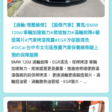
【渦輪/增壓維修】
【振傑汽車】寶馬/BMW
120d/車輛加速無力#爬坡無力#渦輪故障#鍛
造葉片#汽車烤漆推薦#EGR冷卻器清洗
#OiCar台中市北屯區推薦汽車保養維修線上
預約保障服務
BMW 120d 渦輪故障、EGR清洗、保桿烤漆 車輛
加速無力，爬坡感覺更是嚴重，進廠檢修順便將滿
滿傷痕的前保桿烤漆， 更換渦輪更換鍛造葉片、渦
輪迴油管、渦輪散熱油管組、EGR墊片、 ...