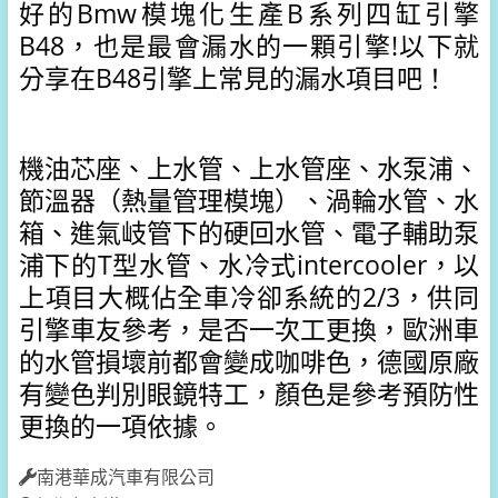
好的Bmw模塊化生產B系列四缸引擎
B48，也是最會漏水的一顆引擎!以下就
分享在B48引擎上常見的漏水項目吧！
機油芯座、上水管、上水管座、水泵浦、
節溫器（熱量管理模塊）、渦輪水管、水
箱、進氣岐管下的硬回水管、電子輔助泵
浦下的T型水管、水冷式intercooler，以
上項目大概佔全車冷卻系統的2/3，供同
引擎車友參考，是否一次工更換，歐洲車
的水管損壞前都會變成咖啡色，德國原廠
有變色判別眼鏡特工，顏色是參考預防性
更換的一項依據。
南港華成汽車有限公司