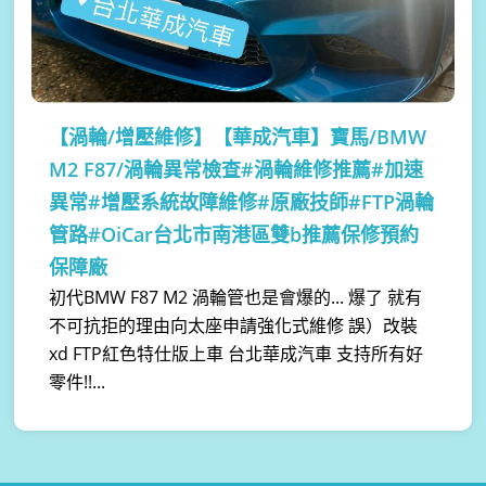
【渦輪/增壓維修】
【華成汽車】寶馬/BMW
M2 F87/渦輪異常檢查#渦輪維修推薦#加速
異常#增壓系統故障維修#原廠技師#FTP渦輪
管路#OiCar台北市南港區雙b推薦保修預約
保障廠
初代BMW F87 M2 渦輪管也是會爆的... 爆了 就有
不可抗拒的理由向太座申請強化式維修 誤）改裝
xd FTP紅色特仕版上車 台北華成汽車 支持所有好
零件!!...