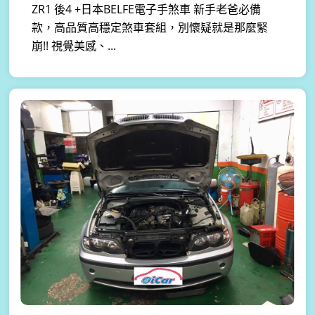
ZR1 後4 +日本BELFE電子手煞車 新手老爸必備
款，高品質高穩定煞車套組，別懷疑就是那麼緊
崩!! 視覺美感、...