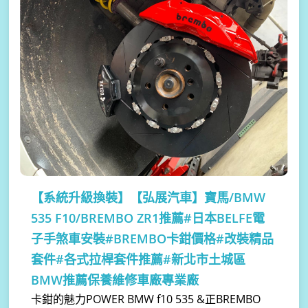
【系統升級換裝】
【弘展汽車】寶馬/BMW
535 F10/BREMBO ZR1推薦#日本BELFE電
子手煞車安裝#BREMBO卡鉗價格#改裝精品
套件#各式拉桿套件推薦#新北市土城區
BMW推薦保養維修車廠專業廠
卡鉗的魅力POWER BMW f10 535 &正BREMBO