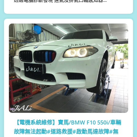
【電機系統維修】
寶馬/BMW F10 550i/車輛
故障無法起動#道路救援#啟動馬達故障#無