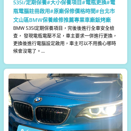
535I/定期保養#大小保養項目#電瓶更換#電
瓶電腦註冊啟用#原廠保修價格時間#台北市
文山區BMW保養維修推薦專業車廠鈑烤廠
BMW 535I定期保養項目，完後後進行全車安全檢
查， 發現電瓶電壓不足，車主要求一併進行更換，
更換後進行電腦設定啟用，車主可以不用擔心哪時
候會沒電了。...