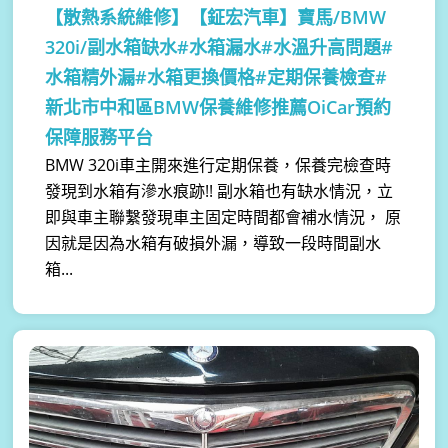
【散熱系統維修】
【鉦宏汽車】寶馬/BMW
320i/副水箱缺水#水箱漏水#水溫升高問題#
水箱精外漏#水箱更換價格#定期保養檢查#
新北市中和區BMW保養維修推薦OiCar預約
保障服務平台
BMW 320i車主開來進行定期保養，保養完檢查時
發現到水箱有滲水痕跡!! 副水箱也有缺水情況，立
即與車主聯繫發現車主固定時間都會補水情況， 原
因就是因為水箱有破損外漏，導致一段時間副水
箱...