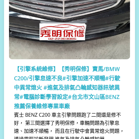
【引擎系統維修】
【秀明保修】寶馬/BMW
C200/引擎怠速不良#引擎加速不順暢#行駛
中異常熄火 #進氣及排氣凸輪感知器訊號異
常#電腦診斷學習設定#台北市文山區BENZ
推薦保養維修專業車廠
賓士 BENZ C200 車主引擎問題跑了二間還是修不
好， 第三間選擇了秀明保修，車輛問題為引擎怠
速、加速不順暢， 而且在行駛中會異常熄火問題，
透過電腦診斷發現 進氣及排氣凸輪感知器...