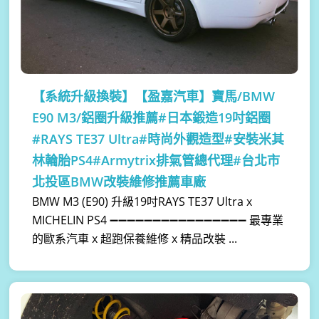
【系統升級換裝】
【盈嘉汽車】寶馬/BMW
E90 M3/鋁圈升級推薦#日本鍛造19吋鋁圈
#RAYS TE37 Ultra#時尚外觀造型#安裝米其
林輪胎PS4#Armytrix排氣管總代理#台北市
北投區BMW改裝維修推薦車廠
BMW M3 (E90) 升級19吋RAYS TE37 Ultra x
MICHELIN PS4 ➖➖➖➖➖➖➖➖➖➖➖➖➖➖➖➖ 最專業
的歐系汽車 x 超跑保養維修 x 精品改裝 ...