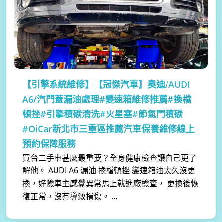
【引擎系統維修】
【冠傑汽車】奧迪/AUDI
A6/汽門蓋漏油處理#變速箱維修推薦#換檔
頓挫#引擎積碳清洗#火星塞#節氣門積碳
#OiCar新北市三重區推薦汽車保養維修線上
預約保障服務
買台二手車甚麼最重要？全身健康檢查讓自己更了
解他。 AUDI A6 漏油 換檔頓挫 變速箱油太久沒更
換，好險車主感覺異常馬上就進廠檢查， 更換後恢
復正常，沒有導致損傷。 ...