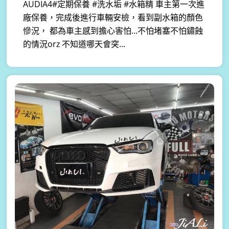
AUDIA4#定期保養 #洗水垢 #水箱精 車主第一次進
廠保養，完成後進行車輛安檢，看到副水箱的顏色
慘況， 都為車主感到擔心害怕...不怕堵塞不怕鏽蝕
的情況orz 不知道哪天會突...