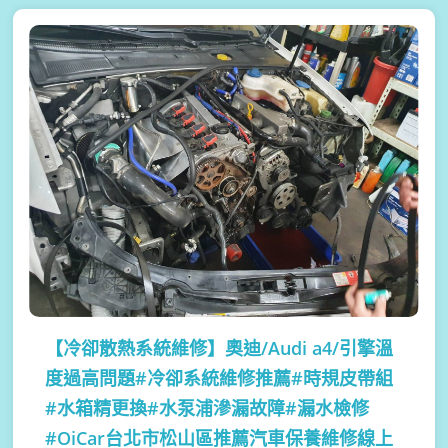
【冷卻散熱系統維修】
奧迪/Audi a4/引擎溫
度過高問題#冷卻系統維修推薦#時規皮帶組
#水箱精更換#水泵浦滲漏故障#漏水檢修
#OiCar台北市松山區推薦汽車保養維修線上