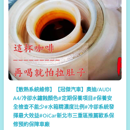
【散熱系統維修】
【冠傑汽車】奧迪/AUDI
A4/冷卻水鏽蝕顏色#定期保養項目#保養安
全檢查不能少#水箱精濃度比例#冷卻系統發
揮最大效益#OiCar新北市三重區推薦歐系保
修預約保障車廠