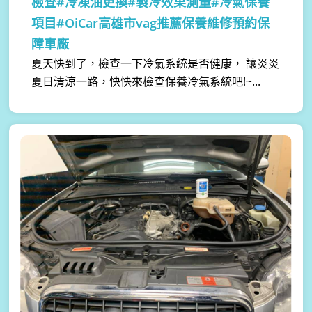
檢查#冷凍油更換#製冷效果測量#冷氣保養
項目#OiCar高雄市vag推薦保養維修預約保
障車廠
夏天快到了，檢查一下冷氣系統是否健康， 讓炎炎
夏日清涼一路，快快來檢查保養冷氣系統吧!~...