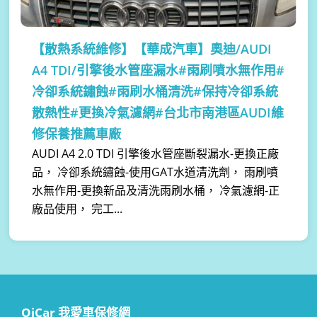
【散熱系統維修】
【華成汽車】奧迪/AUDI
A4 TDI/引擎後水管座漏水#雨刷噴水無作用#
冷卻系統鏽蝕#雨刷水桶清洗#保持冷卻系統
散熱性#更換冷氣濾網#台北市南港區AUDI維
修保養推薦車廠
AUDI A4 2.0 TDI 引擎後水管座斷裂漏水-更換正廠
品， 冷卻系統鏽蝕-使用GAT水道清洗劑， 雨刷噴
水無作用-更換新品及清洗雨刷水桶， 冷氣濾網-正
廠品使用， 完工...
OiCar 我愛車保修網