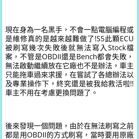
現在身為一名黑手，不會一點電腦編程或
是維修真的是越來越難做了!S5
此顆ECU
被刷寫幾次失敗後就無法寫入Stock檔
案，不管是OBDII還是Bench都會失敗，
無法啟動繼續放在它廠也不是辦法，
車主
只能拖車過來求援，
在嘗試了各總辦法以
及專業操作下，
終究還是被我給救活啦!!
車主不用在考慮更換問題了。
後來發現一個問題，
由於在無法刷寫之前
都是用OBDII的方式刷寫，
當時要用原廠