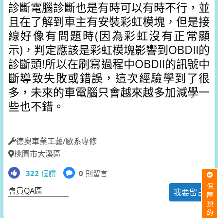
診斷電腦診斷也是有時可以有時不行，
並
且在了解到車主有安裝彩虹模塊，但是接
線好像有問題時(因為彩虹沒有正常顯
示)，
判定應該是彩虹模塊影響到OBDII的
診斷頭!
所以在刷寫過程中OBDII的訊號中
斷導致失敗或錯誤，
這次經驗學到了很
多，
未來的車電腦只會越來越多加減學一
些也不錯。
德奧車業工藝/歐系專修
桃園市大溪區
322
個讚
0
則留言
保障預約
會員QA區
我要留言