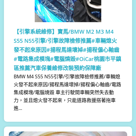
【引擎系統維修】
寶馬/BMW M2 M3 M4
S55 N55引擎/引擎故障檢修推薦#車輛熄火
發不起來原因#揚程馬達壞掉#揚程偏心軸齒
#電路集成模塊#電腦燒毀#OiCar桃園市平鎮
區推薦汽車保養維修改裝預約保障廠
BMW M4 S55 N55引擎/引擎故障檢修推薦/車輛熄
火發不起來原因/揚程馬達壞掉/揚程偏心軸齒/電路
集成模塊/電腦燒毀 車主行駛間車輛突然失去動
力，並且熄火發不起來，只能道路救援搭著拖車
進...