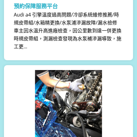
預約保障服務平台
Audi a4 引擎溫度過高問題/冷卻系統維修推薦/時
規皮帶組/水箱精更換/水泵浦滲漏故障/漏水檢修
車主因水溫升高進廠檢查，因公里數到達一併更換
時規皮帶組，測漏檢查發現為水泵補滲漏導致，施
工更...