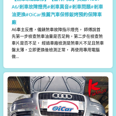
A6/剎車故障燈亮#剎車異音#剎車問題#剎車
油更換#OiCar推薦汽車保修鈑烤預約保障車
廠
A6車主反應，儀錶煞車故障指示燈亮， 師傅說首
先第一步檢查煞車油量是否足夠，第二步在檢查煞
車片是否不足， 經過車廠檢測是煞車片不足且煞車
盤太薄，立即更換後檢測正常， 再使用專用電腦
做...