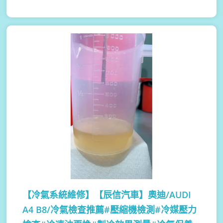
【冷氣系統維修】
【辰信汽車】奧迪/AUDI
A4 B8/冷氣檢查推薦#壓縮機檢測#冷媒壓力