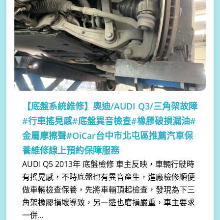
【底盤系統維修】
奧迪/AUDI Q3/三角架故障
#行車搖晃感#底盤異音檢查#橡膠破損漏油#
金屬摩擦聲#OiCar台中市北屯區推薦汽車保
養維修線上預約保障服務
AUDI Q5 2013年 底盤檢修 車主反映，車輛行駛時
有搖晃感，不時底盤也有異音產生，進廠檢修順便
做車輛檢查保養，先將車輛頂起檢查，發現為下三
角架橡膠損壞導致，另一邊也磨損嚴重，車主要求
一併...