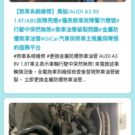
【煞車系統維修】
奧迪/AUDI A3 8V
1.8T/ABS故障亮燈#儀表煞車故障警示燈號#
行駛中突然無煞#煞車油管破裂問題#金屬防
爆煞車油管#OiCar汽車保修車主推薦保障預
約服務平台
#煞車系統維修 #更換金屬防爆煞車油管 AUDI A3
8V 1.8T車主表示車輛行駛中突然無煞! 來電敘述車
輛情況後，全載拖車到廠經檢查後發現煞車油管破
裂， 立即更換金屬防爆煞車油管...