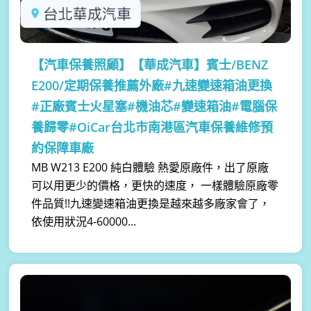
【汽車保養照顧】
【華成汽車】賓士/BENZ
E200/定期保養推薦外廠#九速變速箱油更換
#正廠賓士火星塞#機油芯#變速箱油#電腦保
養歸零#OiCar台北市南港區汽車保養維修預
約保障車廠
MB W213 E200 純白體驗 熱愛原廠件，出了原廠
可以用更少的價格，更快的速度， 一樣體驗原廠零
件品質!!九速變速箱油更換是越來越多廠家會了，
依使用狀況4-60000...