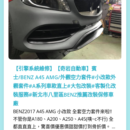
【引擎系統維修】
【奇岩自動車】賓
士/BENZ A45 AMG/外觀空力套件#小改款外
觀套件#A系列車款直上#大包改裝#客製化改
裝服務#新北市八里區BENZ推薦改裝保修車
廠
BENZ2017 A45 AMG 小改款 全套空力套件來啦!!
不管你是A180、A200、A250、A45(咦~c不行) 全
都直直直上，驚喜價優惠價甜甜價打到骨折價。 ...