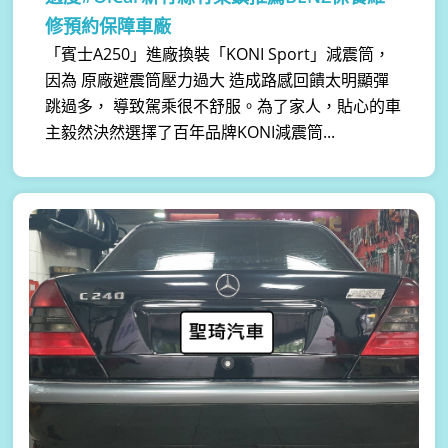
修預約保障車廠
「賓士A250」進廠換裝「KONI Sport」減震筒，
因為 原廠避震筒壓力過大 造成路感回饋太明顯彈
跳過多， 導致駕乘很不舒服。為了家人，貼心的車
主毅然決然選擇了百年品牌KONI減震筒...