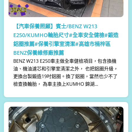
【汽車保養照顧】
賓士/BENZ W213
E250/KUMHO輪胎尺寸#全車安全健檢#鍛造
鋁圈推薦#保養引擎室清潔#高雄市楠梓區
BENZ保養維修廠推薦
BENZ W213 E250車主做全車健檢項目，包含換機
油、機油濾芯和引擎室清潔之外， 也把鋁圈升級，
更換台製鍛造19吋鋁圈。換了鋁圈，當然也少不了
檢查換輪胎， 為車主換上KUMHO 錦湖...