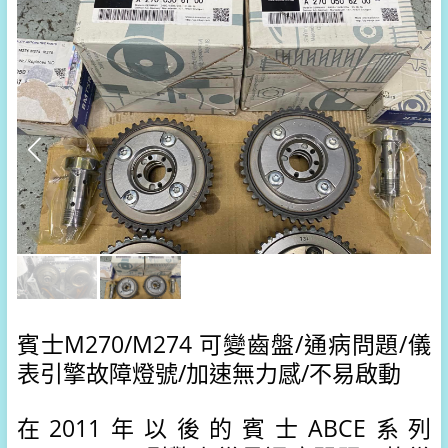
賓士M270/M274 可變齒盤/通病問題/儀
表引擎故障燈號/
加速無力感/不易啟動
在2011年以後的賓士ABCE系列