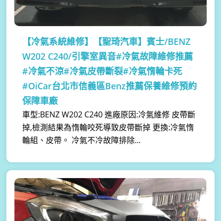
【冷氣系統維修】
【聖琦汽車】賓士/BENZ
W202 C240/引擎室異音#冷氣故障維修推薦
#冷氣不涼#冷氣皮帶斷裂#冷氣惰輪卡死
#OiCar台北市信義區Benz推薦保養維修預約
保障車廠
車型:BENZ W202 C240 進廠原因:冷氣維修 皮帶斷
掉,檢測結果為惰輪咬死導致皮帶斷掉 更換:冷氣惰
輪組、皮帶。 冷氣不冷故障排除...