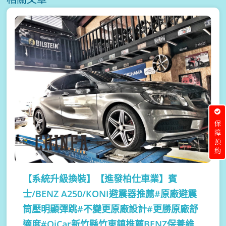
保障預約
【系統升級換裝】
【進發柏仕車業】賓
士/BENZ A250/KONI避震器推薦#原廠避震
筒壓明顯彈跳#不變更原廠設計#更勝原廠舒
適度#OiCar新竹縣竹東鎮推薦BENZ保養維