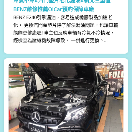
冷氣不冷#汽門墊片老化漏油#新北三重區
BENZ維修推薦OiCar預約保障車廠
BENZ E240引擎漏油，容易造成橡膠製品加速老
化， 更換汽門蓋墊片除了解決漏油問題，也讓車輛
能夠更健康喔! 車主也反應車輛有冷氣不冷情況，
經檢查為壓縮機故障導致， 一併進行更換。...