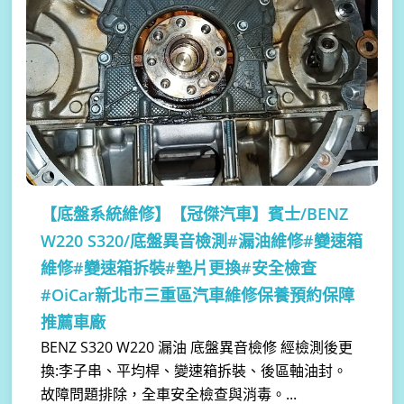
【底盤系統維修】
【冠傑汽車】賓士/BENZ
W220 S320/底盤異音檢測#漏油維修#變速箱
維修#變速箱拆裝#墊片更換#安全檢查
#OiCar新北市三重區汽車維修保養預約保障
推薦車廠
BENZ S320 W220 漏油 底盤異音檢修 經檢測後更
換:李子串、平均桿、變速箱拆裝、後區軸油封。
故障問題排除，全車安全檢查與消毒。...