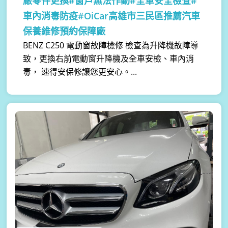
廠零件更換#窗戶無法作動#全車安全檢查#
車內消毒防疫#OiCar高雄市三民區推薦汽車
保養維修預約保障廠
BENZ C250 電動窗故障檢修 檢查為升降機故障導
致，更換右前電動窗升降機及全車安檢、車內消
毒， 速得安保修讓您更安心。...