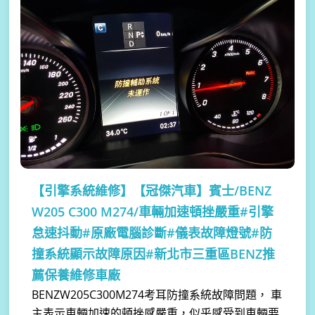
【引擎系統維修】
【冠傑汽車】賓士/BENZ
W205 C300 M274/車輛加速頓挫嚴重#引擎
怠速抖動#原廠電腦診斷#儀表故障燈號#防
撞系統顯示故障原因#新北市三重區BENZ推
薦保養維修車廠
BENZW205C300M274考耳防撞系統故障問題， 車
主表示車輛加速的頓挫感嚴重，似乎感受到車輛要