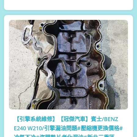
【引擎系統維修】
【冠傑汽車】賓士/BENZ
E240 W210/引擎漏油問題#壓縮機更換價格#