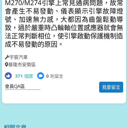
M270/M274引擎上常見通病問題，故常
會產生不易發動、儀表顯示引擎故障燈
號、加速無力感，大都因為齒盤鬆動導
致，過於嚴重時凸輪軸位置感應器就會無
法正常判斷相位，使引擎啟動保護機制造
成不易發動的原因。
宇宸汽車
基隆市安樂區
371
個讚
0
則留言
會員QA區
我要留言
相關文章