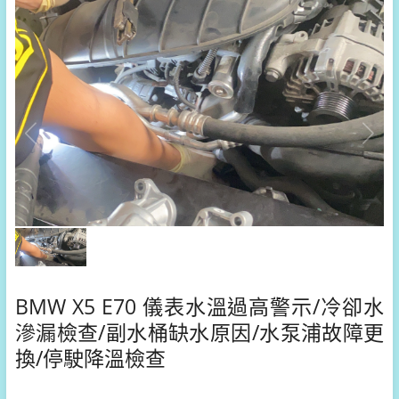
BMW X5 E70 儀表水溫過高警示/冷卻水
滲漏檢查/副水桶缺水原因/水泵浦故障更
換/停駛降溫檢查