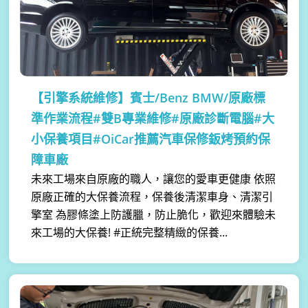
【引擎系統維修】
賓士/Benz BMW/原廠標
準作業流程#雙B專業維修#原廠診斷電腦#大
小保養項目#OiCar推薦汽車保修鈑烤預約保
障車廠
未來工場來自原廠的職人，讓您的愛車更健康 依照
原廠正確的大保養流程，保養後清潔車身、清潔引
擎室 為膠條塗上防護臘，防止脆化，歡迎來體驗未
來工場的大保養! #正統完整精緻的保養...