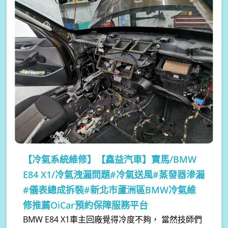
【冷氣系統維修】
【鑫益汽車】寶馬/BMW
E84 X1/冷氣洩漏問題#冷氣送風#蒸發器滲漏
#儀表總成拆裝#新北市蘆洲區BMW冷氣維
修推薦OiCar預約保障服務平台
BMW E84 X1車主回廠覺得冷度不夠， 當然技師們