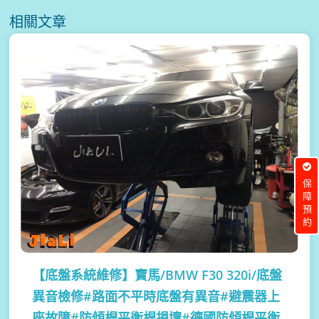
相關文章
保障預約
【底盤系統維修】
寶馬/BMW F30 320i/底盤
異音檢修#路面不平時底盤有異音#避震器上
座故障#防傾桿平衡桿損壞#德國防傾桿平衡