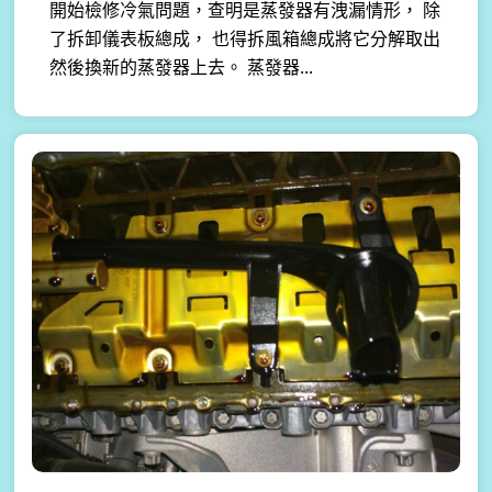
開始檢修冷氣問題，查明是蒸發器有洩漏情形， 除
了拆卸儀表板總成， 也得拆風箱總成將它分解取出
然後換新的蒸發器上去。 蒸發器...