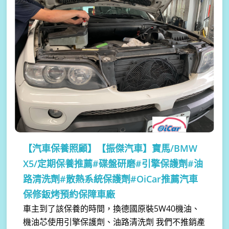
【汽車保養照顧】
【振傑汽車】寶馬/BMW
X5/定期保養推薦#碟盤研磨#引擎保護劑#油
路清洗劑#散熱系統保護劑#OiCar推薦汽車
保修鈑烤預約保障車廠
車主到了該保養的時間，換德國原裝5W40機油、
機油芯使用引擎保護劑、油路清洗劑 我們不推銷產