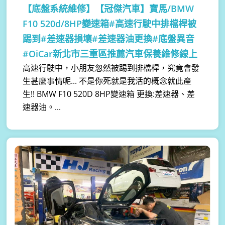
【底盤系統維修】
【冠傑汽車】寶馬/BMW
F10 520d/8HP變速箱#高速行駛中排檔桿被
踢到#差速器損壞#差速器油更換#底盤異音
#OiCar新北市三重區推薦汽車保養維修線上
高速行駛中，小朋友忽然被踢到排檔桿，究竟會發
生甚麼事情呢... 不是你死就是我活的概念就此產
生!! BMW F10 520D 8HP變速箱 更換:差速器、差
速器油。...