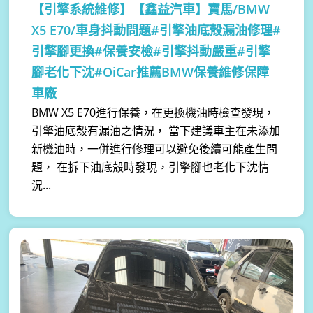
【引擎系統維修】
【鑫益汽車】寶馬/BMW
X5 E70/車身抖動問題#引擎油底殼漏油修理#
引擎腳更換#保養安檢#引擎抖動嚴重#引擎
腳老化下沈#OiCar推薦BMW保養維修保障
車廠
BMW X5 E70進行保養，在更換機油時檢查發現，
引擎油底殼有漏油之情況， 當下建議車主在未添加
新機油時，一併進行修理可以避免後續可能產生問
題， 在拆下油底殼時發現，引擎腳也老化下沈情
況...