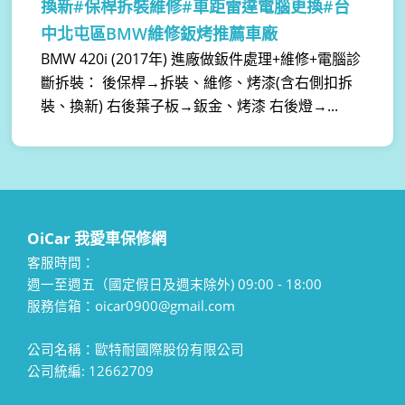
換新#保桿拆裝維修#車距雷達電腦更換#台
中北屯區BMW維修鈑烤推薦車廠
BMW 420i (2017年) 進廠做鈑件處理+維修+電腦診
斷拆裝： 後保桿→拆裝、維修、烤漆(含右側扣拆
裝、換新) 右後葉子板→鈑金、烤漆 右後燈→...
OiCar 我愛車保修網
客服時間：
週一至週五（國定假日及週末除外) 09:00 - 18:00
服務信箱：oicar0900@gmail.com
公司名稱：歐特耐國際股份有限公司
公司統編: 12662709