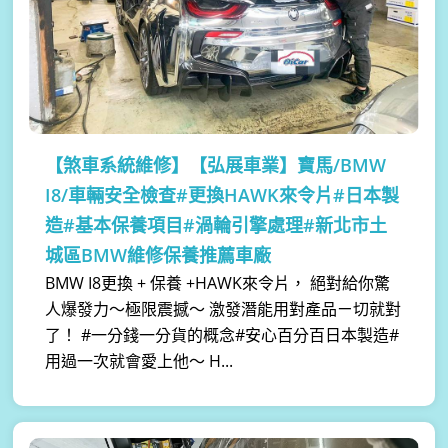
【煞車系統維修】
【弘展車業】寶馬/BMW
I8/車輛安全檢查#更換HAWK來令片#日本製
造#基本保養項目#渦輪引擎處理#新北市土
城區BMW維修保養推薦車廠
BMW I8更換 + 保養 +HAWK來令片， 絕對給你驚
人爆發力～極限震撼～ 激發潛能用對產品ㄧ切就對
了！ #一分錢一分貨的概念#安心百分百日本製造#
用過一次就會愛上他～ H...