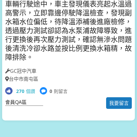
車輛行駛途中，車主發現儀表亮起水溫過
高警示，立即靠邊停駛降溫檢查，發現副
水箱水位偏低，待降溫添補後進廠檢修，
透過壓力測試卻認為水泵浦故障導致，進
行更換後再次壓力測試，確認無滲水問題
後清洗冷卻水路並按比例更換水箱精，故
障排除。
GC冠中汽車
台中市南屯區
270
個讚
0
則留言
會員QA區
我要留言