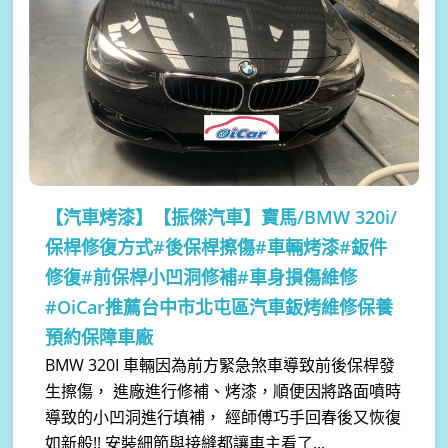
【汽車烤漆】
【振傑汽車】寶馬/BMW 320i/
保桿修復方式#後保桿擦傷#車輛烤漆#鈑件
修復#前保桿小凹洞修補#車身損傷維修
#OiCar推薦台中市北屯區汽車鈑烤維修保養
預約保障車廠
BMW 320I 車輛因為前方緊急煞車導致前後保桿發
生擦傷， 進廠進行修補、烤漆，順便因將路面噴時
導致的小凹洞進行填補， 經師傅巧手回春後又恢復
如新般!! 安裝細節與接縫都讓車主看了...