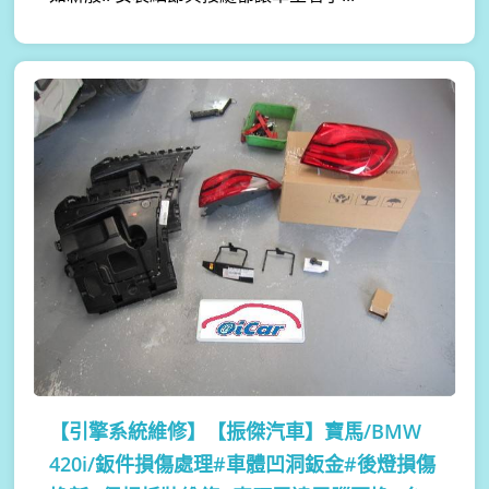
【引擎系統維修】
【振傑汽車】寶馬/BMW
420i/鈑件損傷處理#車體凹洞鈑金#後燈損傷