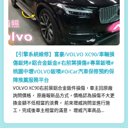
【引擎系統維修】
富豪/VOLVO XC90/車輛損
傷鈑烤#鋁合金鈑金#右前葉損傷#專業鈑噴#
桃園中壢VOLVO鈑噴#OiCar汽車保修預約保
障推薦服務平台
VOLVO XC90右前葉鋁合金鈑件損傷，車主回原廠
詢問價格， 原廠報新品方式，價格認為損傷不大更
換金額不低相當的浪費， 前來壢威詢問並進行施
工，完成後車主相當的滿意。 壢威汽車高品...