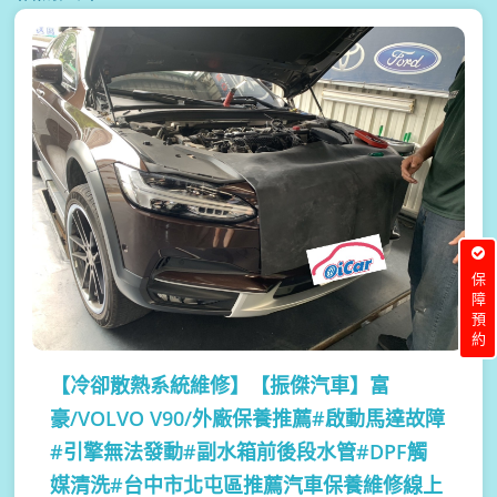
保障預約
【冷卻散熱系統維修】
【振傑汽車】富
豪/VOLVO V90/外廠保養推薦#啟動馬達故障
#引擎無法發動#副水箱前後段水管#DPF觸
媒清洗#台中市北屯區推薦汽車保養維修線上