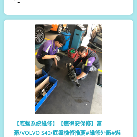
~...
【底盤系統維修】
【速得安保修】富
豪/VOLVO S40/底盤檢修推薦#維修外廠#避