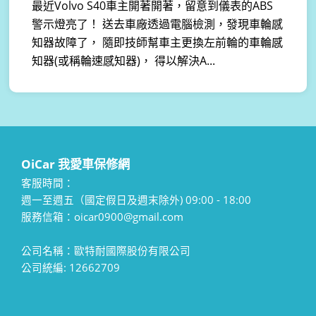
最近Volvo S40車主開著開著，留意到儀表的ABS
警示燈亮了！ 送去車廠透過電腦檢測，發現車輪感
知器故障了， 隨即技師幫車主更換左前輪的車輪感
知器(或稱輪速感知器)， 得以解決A...
OiCar 我愛車保修網
客服時間：
週一至週五（國定假日及週末除外) 09:00 - 18:00
服務信箱：oicar0900@gmail.com
公司名稱：歐特耐國際股份有限公司
公司統編: 12662709