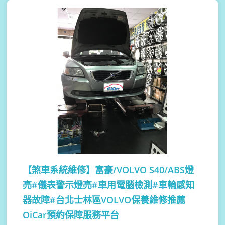
【煞車系統維修】
富豪/VOLVO S40/ABS燈
亮#儀表警示燈亮#車用電腦檢測#車輪感知
器故障#台北士林區VOLVO保養維修推薦
OiCar預約保障服務平台