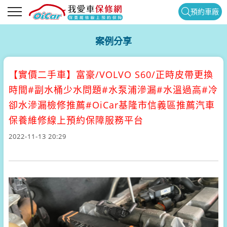
預約車廠
案例分享
【實價二手車】
富豪/VOLVO S60/正時皮帶更換
時間#副水桶少水問題#水泵浦滲漏#水溫過高#冷
卻水滲漏檢修推薦#OiCar基隆市信義區推薦汽車
保養維修線上預約保障服務平台
2022-11-13 20:29