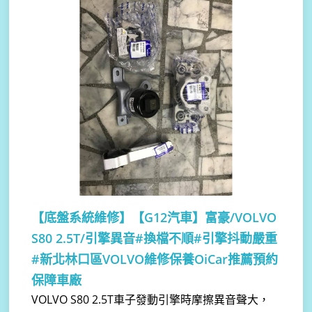
【底盤系統維修】
【G12汽車】富豪/VOLVO
S80 2.5T/引擎異音#換檔不順#引擎抖動嚴重
#新北林口區VOLVO維修保養OiCar推薦預約
保障車廠
VOLVO S80 2.5T車子發動引擎時摩擦異音聲大，