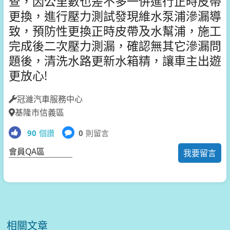
查，因公里數也差不多一併進行正時皮帶
更換，進行壓力測試發現維水泵浦滲漏導
致，預防性更換正時皮帶及水幫浦，施工
完成後二次壓力測漏，確認無其它滲漏問
題後，清洗水路更新水箱精，讓車主出遊
更放心!
冠濰汽車服務中心
基隆市信義區
90
個讚
0
則留言
會員QA區
我要留言
相關文章