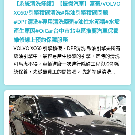
【系統清洗修護】
【振傑汽車】富豪/VOLVO
XC60/引擎積碳清洗#柴油引擎積碳問題
#DPF清洗#專用清洗藥劑#油性水箱精#水垢
產生原因#OiCar台中市北屯區推薦汽車保養
維修線上預約保障服務
VOLVO XC60 引擎積碳、DPF清洗 柴油引擎是所有
燃油引擎中，最容易產生積碳的引擎，定時的清洗
可馬虎不得，車輛進廠一次進行除碳工程與冷卻系
統保養，先從最費工的開始吧。 先將準備清洗...