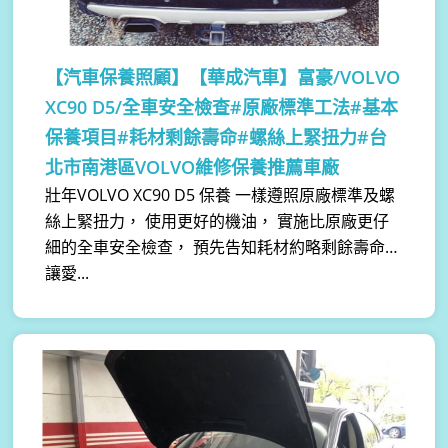
【汽車保養照顧】
【華成汽車】富豪/VOLVO
XC90 D5/全車安全檢查#原廠標準工法#基本
保養項目#耗材剩餘壽命#螺絲上緊扭力#台
北市南港區VOLVO維修保養推薦車廠
壯年VOLVO XC90 D5 保養 一樣遵照原廠標準及螺
絲上緊扭力， 使用更好的機油， 實施比原廠更仔
細的全車安全檢查， 預先告知耗材約略剩餘壽命…
讓愛...