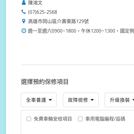
陳鴻文
(07)625-2568
高雄市岡山區介壽東路129號
週一至週六0900~1800，午休1200~1300，國
選擇預約保修項目
全車養護
故障檢修
升級換裝
免費車輛安檢項目
車用電腦編程/設碼