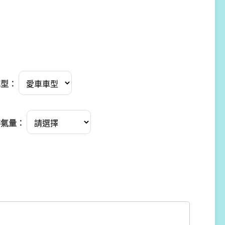
車型：
排氣量：